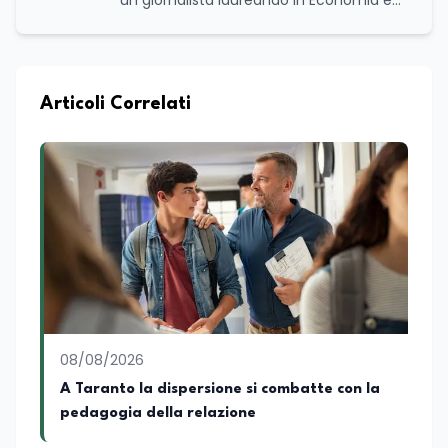
un giornalista laureando in Economia e
Commercio, con una solida esperienza
maturata nel settore della formazione.
Da anni lavora con competenza
nell’ambito della formazione
professionale, distinguendosi per una
Articoli Correlati
conoscenza approfondita delle politiche
attive del lavoro e delle dinamiche che
legano istruzione, occupazione e
sviluppo delle competenze. Alla
preparazione economica e professionale
affianca una grande passione per la
lettura e per il giornalismo, che ne
arricchiscono il profilo umano e
culturale. Spazia con disinvoltura tra
diverse tematiche, offrendo sempre il
proprio punto di vista con equilibrio,
sensibilità e spirito critico.
08/08/2026
A Taranto la dispersione si combatte con la
pedagogia della relazione