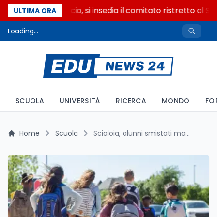
Riforma del calcio, si insedia il comitato ristretto al S
ULTIMA ORA
Loading...
SCUOLA
UNIVERSITÀ
RICERCA
MONDO
FO
Home
Scuola
Scialoia, alunni smistati ma il cantiere parte solo nella primavera 2027