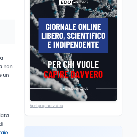
Chiusura ex Ilva, 3.803 in
cassa e 250 milioni
pubblici bruciati
Scuola
7 ago
Erasmus+ verso 40
miliardi, in Italia pesa il
piano da 420 milioni
ia
ra non
Lavoro
7 ago
e un
Fondo perduto: cosa
significa davvero?
Cultura
7 ago
Apri pagina video
Franca Ghitti a Santa
data
Giulia: il quarto capitolo
dei Palcoscenici
di
raio
Lavoro
7 ago