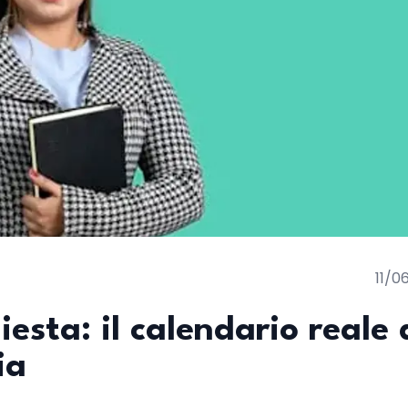
11/0
esta: il calendario reale 
ia