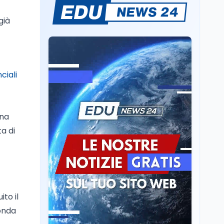
Passaggio
già
generazionale hotel: la
rivalutazione dei beni
contro la cessione
Lavoro
7 ago
Chiusura ex Ilva, 3.803 in
ciali
cassa e 250 milioni
pubblici bruciati
Scuola
7 ago
una
Erasmus+ verso 40
ta di
miliardi, in Italia pesa il
piano da 420 milioni
Lavoro
7 ago
Fondo perduto: cosa
significa davvero?
to il
conda