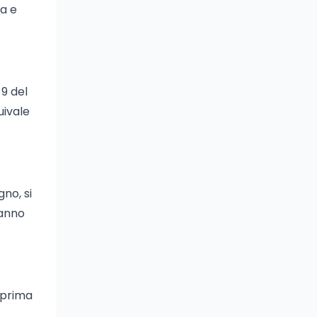
va e
 9 del
uivale
gno, si
danno
 prima