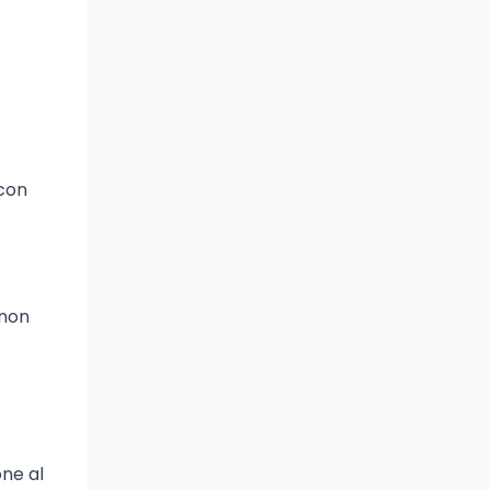
 con
 non
one al