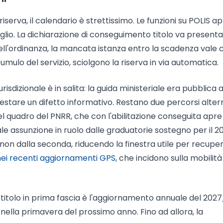
serva, il calendario è strettissimo. Le funzioni su POLIS a
luglio. La dichiarazione di conseguimento titolo va present
dell'ordinanza, la mancata istanza entro la scadenza vale
cumulo del servizio, sciolgono la riserva in via automatica.
isdizionale è in salita: la guida ministeriale era pubblica a
stare un difetto informativo. Restano due percorsi altern
el quadro del PNRR, che con l'abilitazione conseguita apre
tuale assunzione in ruolo dalle graduatorie sostegno per il 
on dalla seconda, riducendo la finestra utile per recuper
 nei recenti aggiornamenti GPS
, che incidono sulla mobilità
o titolo in prima fascia è l'aggiornamento annuale del 2027
nella primavera del prossimo anno. Fino ad allora, la