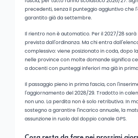
fascia, per tutto l'anno scolastico 2026/27. Sign
precedenti, senza il punteggio aggiuntivo che l
garantito già da settembre.
Il rientro non è automatico. Per il 2027/28 sarà
prevista dall'ordinanza. Ma chi entra dall'elen
complessivo: viene posizionato in coda, dopo la
nelle province con molte domande significa ced
a docenti con punteggi inferiori ma già in prima
Il passaggio pieno in prima fascia, con l'inseri
l'aggiornamento del 2028/29. Tradotto in calend
non uno. La perdita non è solo retributiva. In m
sostegno a garantire l'incarico annuale, la matur
assunzione in ruolo dal doppio canale GPS.
Cosa resta da fare nei prossimi gior