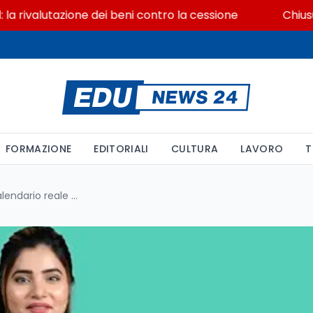
alutazione dei beni contro la cessione
Chiusura ex 
FORMAZIONE
EDITORIALI
CULTURA
LAVORO
T
Riserva GPS non richiesta: il calendario reale del rientro in prima fascia