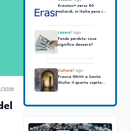
miliardi, in Italia pesa il
piano da 420 milioni
Lavoro
7 ago
Fondo perduto: cosa
significa davvero?
Cultura
7 ago
Franca Ghitti a Santa
Giulia: il quarto capitolo
dei Palcoscenici
6/2026
Lavoro
7 ago
Passaggio
del
generazionale hotel: la
rivalutazione dei beni
contro la cessione
Lavoro
7 ago