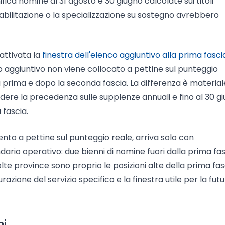
ifica nomine al 31 agosto e 30 giugno calcolate sui titoli
'abilitazione o la specializzazione su sostegno avrebbero
 attivata la
finestra dell'elenco aggiuntivo alla prima fasc
co aggiuntivo non viene collocato a pettine sul punteggio
 prima e dopo la seconda fascia. La differenza è material
ere la precedenza sulle supplenze annuali e fino al 30 g
 fascia.
mento a pettine sul punteggio reale, arriva solo con
ario operativo: due bienni di nomine fuori dalla prima fas
olte province sono proprio le posizioni alte della prima fas
azione del servizio specifico e la finestra utile per la fut
ni