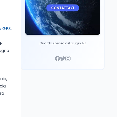
ia GPS
,
e:
Guarda il video del plugin API
iugno
cia,
cia
ura