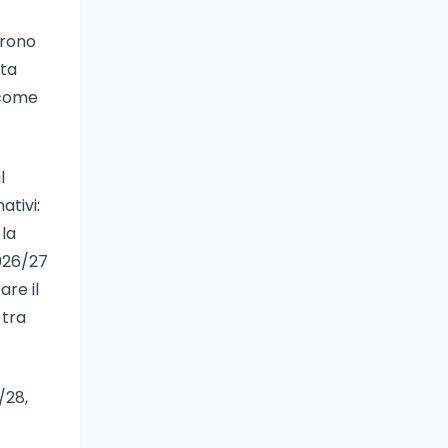
prono
ata
 come
l
ativi:
 la
2026/27
are il
 tra
/28,