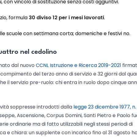
ni, con vincolo di sostituzione senza costi aggiuntivi.
izio, formula
30 diviso 12 per i mesi lavorati
.
le scuole con settimana corta; domeniche e festivi no.
uattro nel cedolino
amato dal nuovo
CCNL Istruzione e Ricerca 2019-2021
firmato
al compimento del terzo anno di servizio e 32 giorni dal qua
e il servizio pre-ruolo: chi entra in ruolo dopo cinque anni
ività soppresse introdotti dalla
legge 23 dicembre 1977, n.
Giuseppe, Ascensione, Corpus Domini, Santi Pietro e Paolo fu
ie ordinarie ma di fatto utilizzabili negli stessi periodi di
ca e chiara: un supplente con incarico fino al 31 agosto h