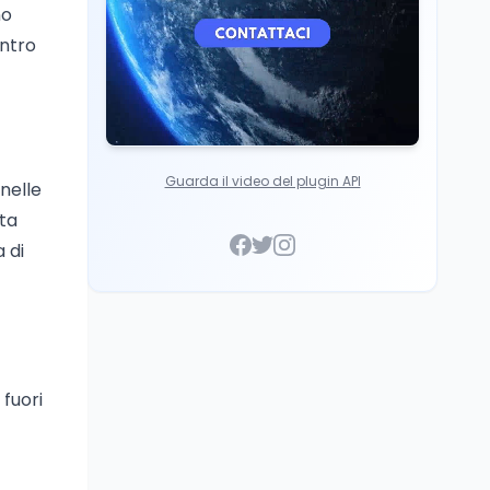
no
entro
Guarda il video del plugin API
 nelle
ata
 di
fuori