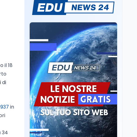
Sparatoria a Bangkok:
studente 14enne uccide
5 insegnanti e i nonni
Editoriali
7 ago
Camere in ferie,
riapertura il 9
settembre tra legge
elettorale e Rai. La
 il 18
premier Meloni attesa a
Cultura
7 ago
Bari il 4 settembre per
rto
Ravenna, il settembre
celebrare il governo più
dantesco nel 705°
 di
longevo dell’Italia
anniversario della morte
repubblicana
del Sommo Poeta
Cultura
7 ago
 937
in
Franca Ghitti a Santa
ori
Giulia: il quarto capitolo
dei Palcoscenici
a 34