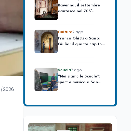
dantesco nel 705°
longevo dell’Italia
anniversario della morte
repubblicana
del Sommo Poeta
Cultura
7 ago
Franca Ghitti a Santa
Giulia: il quarto capitolo
dei Palcoscenici
Scuola
7 ago
“Noi siamo le Scuole”:
sport e musica a San
Miniato, STEM a Lerici
con il progetto del Mim
6/2026
Mondo
7 ago
Sparatoria a Bangkok:
studente 14enne uccide
5 insegnanti e i nonni
Editoriali
7 ago