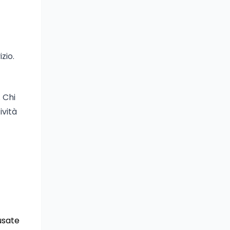
zio.
. Chi
ività
usate