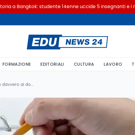
 Bangkok: studente 14enne uccide 5 insegnanti e i nonni
FORMAZIONE
EDITORIALI
CULTURA
LAVORO
T
Quanti giorni di ferie spettano davvero ai docenti: il calcolo completo