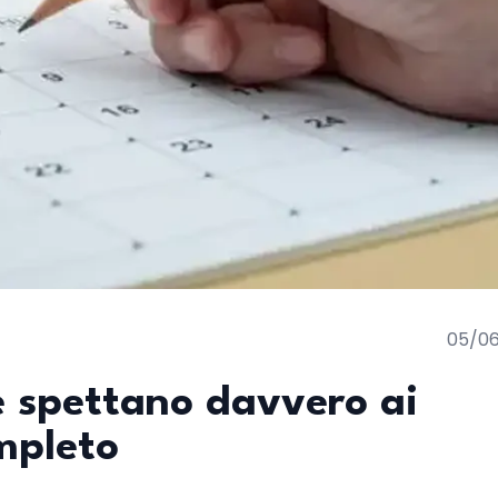
05/0
ie spettano davvero ai
ompleto