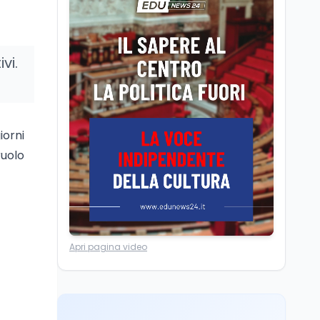
Camere in ferie,
riapertura il 9
settembre tra legge
elettorale e Rai. La
vi.
premier Meloni attesa a
Cultura
7 ago
Bari il 4 settembre per
Ravenna, il settembre
celebrare il governo più
dantesco nel 705°
longevo dell’Italia
anniversario della morte
repubblicana
iorni
del Sommo Poeta
ruolo
Cultura
7 ago
Franca Ghitti a Santa
Giulia: il quarto capitolo
dei Palcoscenici
Scuola
7 ago
Apri pagina video
“Noi siamo le Scuole”:
sport e musica a San
Miniato, STEM a Lerici
con il progetto del Mim
Mondo
7 ago