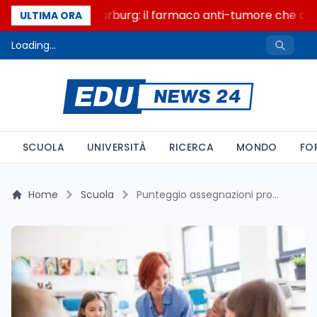
Un secolo di Warburg: il farmaco anti-tumore che accen
ULTIMA ORA
Loading...
SCUOLA
UNIVERSITÀ
RICERCA
MONDO
FO
Home
Scuola
Punteggio assegnazioni provvisorie 2026/27: ATA quadruplica il docente