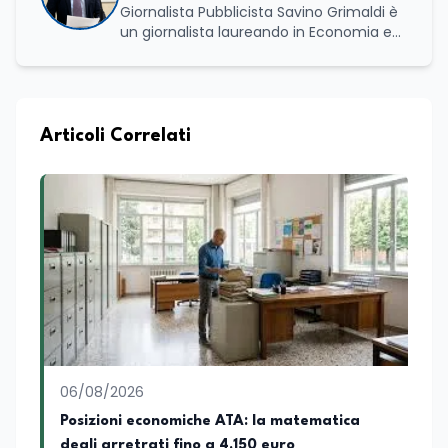
Giornalista Pubblicista Savino Grimaldi è
un giornalista laureando in Economia e
Commercio, con una solida esperienza
maturata nel settore della formazione.
Da anni lavora con competenza
nell’ambito della formazione
professionale, distinguendosi per una
Articoli Correlati
conoscenza approfondita delle politiche
attive del lavoro e delle dinamiche che
legano istruzione, occupazione e
sviluppo delle competenze. Alla
preparazione economica e professionale
affianca una grande passione per la
lettura e per il giornalismo, che ne
arricchiscono il profilo umano e
culturale. Spazia con disinvoltura tra
diverse tematiche, offrendo sempre il
proprio punto di vista con equilibrio,
sensibilità e spirito critico.
06/08/2026
Posizioni economiche ATA: la matematica
degli arretrati fino a 4.150 euro