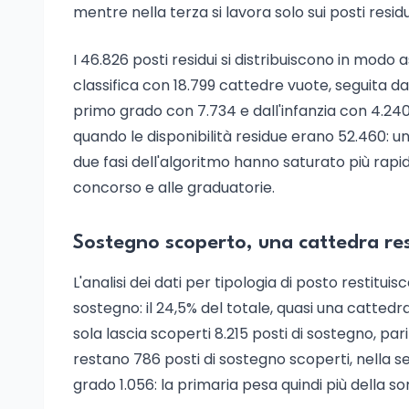
mentre nella terza si lavora solo sui posti resid
I 46.826 posti residui si distribuiscono in modo 
classifica con 18.799 cattedre vuote, seguita d
primo grado con 7.734 e dall'infanzia con 4.240.
quando le disponibilità residue erano 52.460: una
due fasi dell'algoritmo hanno saturato più rapi
concorso e alle graduatorie.
Sostegno scoperto, una cattedra re
L'analisi dei dati per tipologia di posto restituis
sostegno: il 24,5% del totale, quasi una cattedr
sola lascia scoperti 8.215 posti di sostegno, par
restano 786 posti di sostegno scoperti, nella 
grado 1.056: la primaria pesa quindi più della s