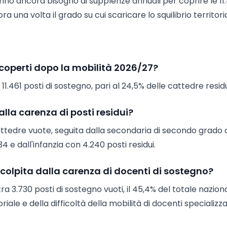
no ancora bisogno di supplenze annuali per coprire le 11
 una volta il grado su cui scaricare lo squilibrio territoria
scoperti dopo la mobilità 2026/27?
1.461 posti di sostegno, pari al 24,5% delle cattedre resid
dalla carenza di posti residui?
cattedre vuote, seguita dalla secondaria di secondo grado
 e dall'infanzia con 4.240 posti residui.
colpita dalla carenza di docenti di sostegno?
ra 3.730 posti di sostegno vuoti, il 45,4% del totale nazion
riale e della difficoltà della mobilità di docenti specializza