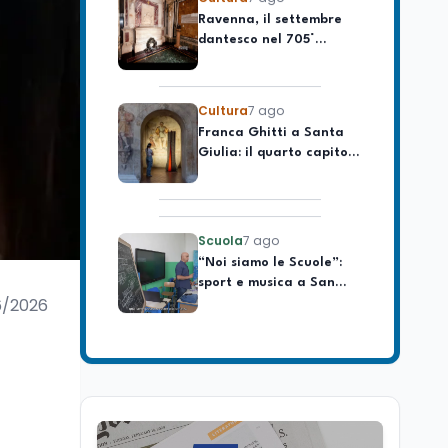
dantesco nel 705°
longevo dell’Italia
anniversario della morte
repubblicana
del Sommo Poeta
Cultura
7 ago
Franca Ghitti a Santa
Giulia: il quarto capitolo
dei Palcoscenici
Scuola
7 ago
“Noi siamo le Scuole”:
sport e musica a San
Miniato, STEM a Lerici
con il progetto del Mim
6/2026
Mondo
7 ago
Sparatoria a Bangkok:
studente 14enne uccide
5 insegnanti e i nonni
Editoriali
7 ago