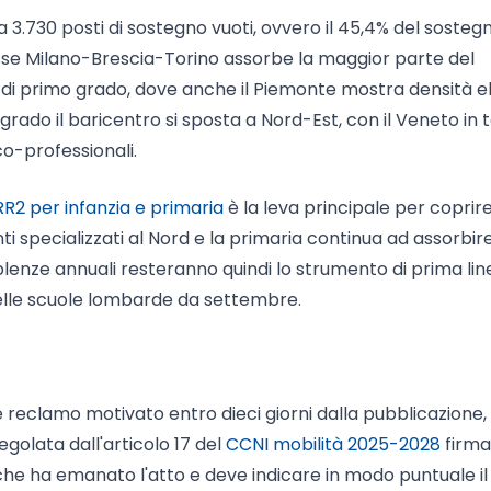
 3.730 posti di sostegno vuoti, ovvero il 45,4% del sosteg
'asse Milano-Brescia-Torino assorbe la maggior parte del
 di primo grado, dove anche il Piemonte mostra densità e
grado il baricentro si sposta a Nord-Est, con il Veneto in 
co-professionali.
RR2 per infanzia e primaria
è la leva principale per coprire
i specializzati al Nord e la primaria continua ad assorbire
plenze annuali resteranno quindi lo strumento di prima lin
 nelle scuole lombarde da settembre.
 reclamo motivato entro dieci giorni dalla pubblicazione,
golata dall'articolo 17 del
CCNI mobilità 2025-2028
firmat
o che ha emanato l'atto e deve indicare in modo puntuale il