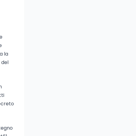
ge
e
a la
 del
n
ti
ecreto
stegno