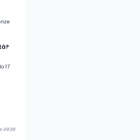
enze
tà?
lo 17
re 09:39