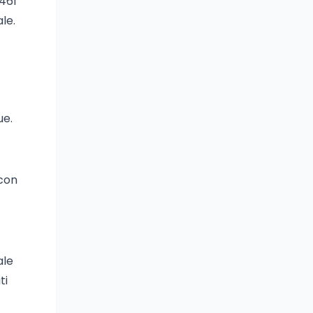
.461
le.
ue.
 con
ale
ti