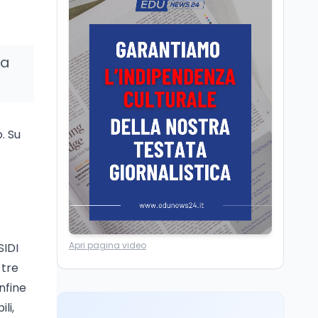
Camere in ferie,
riapertura il 9
settembre tra legge
elettorale e Rai. La
ia
premier Meloni attesa a
Cultura
7 ago
Bari il 4 settembre per
Ravenna, il settembre
celebrare il governo più
dantesco nel 705°
longevo dell’Italia
anniversario della morte
repubblicana
. Su
del Sommo Poeta
Cultura
7 ago
Franca Ghitti a Santa
Giulia: il quarto capitolo
dei Palcoscenici
Scuola
7 ago
Apri pagina video
SIDI
“Noi siamo le Scuole”:
sport e musica a San
 tre
Miniato, STEM a Lerici
nfine
con il progetto del Mim
li,
Mondo
7 ago