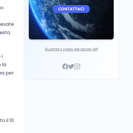
no
levate
testa
Guarda il video del plugin API
 i
 la
ea per
o il 10