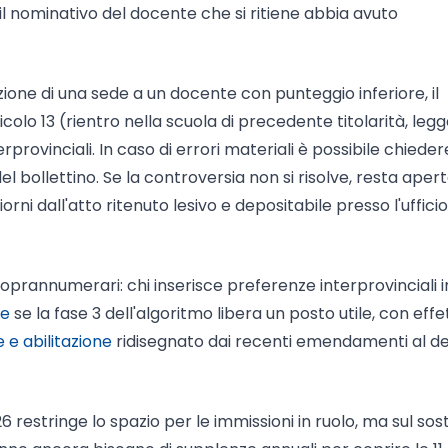
il nominativo del docente che si ritiene abbia avuto
ione di una sede a un docente con punteggio inferiore, il
lo 13 (rientro nella scuola di precedente titolarità, leg
rprovinciali. In caso di errori materiali è possibile chieder
el bollettino. Se la controversia non si risolve, resta apert
orni dall'atto ritenuto lesivo e depositabile presso l'ufficio
soprannumerari: chi inserisce preferenze interprovinciali i
ne
se la fase 3 dell'algoritmo libera un posto utile, con effet
e e abilitazione
ridisegnato dai recenti emendamenti al d
026 restringe lo spazio per le immissioni in ruolo, ma sul so