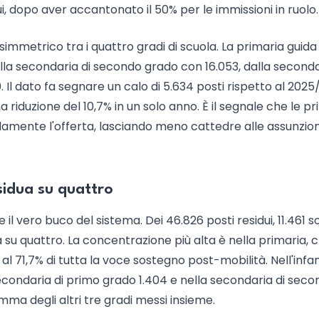
ui, dopo aver accantonato il 50% per le immissioni in ruolo.
asimmetrico tra i quattro gradi di scuola. La primaria guida
alla secondaria di secondo grado con 16.053, dalla seconda
 Il dato fa segnare un calo di 5.634 posti rispetto al 2025
 riduzione del 10,7% in un solo anno. È il segnale che le p
damente l'offerta, lasciando meno cattedre alle assunzion
sidua su quattro
ce il vero buco del sistema. Dei 46.826 posti residui, 11.461 s
a su quattro. La concentrazione più alta è nella primaria, 
i al 71,7% di tutta la voce sostegno post-mobilità. Nell'infa
secondaria di primo grado 1.404 e nella secondaria di sec
omma degli altri tre gradi messi insieme.