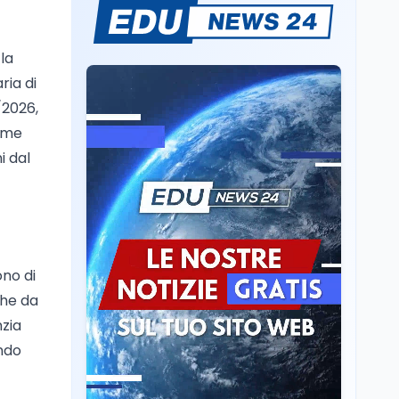
Sparatoria a Bangkok:
studente 14enne uccide
5 insegnanti e i nonni
 la
ria di
Editoriali
7 ago
/2026,
Camere in ferie,
rime
riapertura il 9
settembre tra legge
i dal
elettorale e Rai. La
premier Meloni attesa a
Cultura
7 ago
Bari il 4 settembre per
Ravenna, il settembre
celebrare il governo più
dantesco nel 705°
longevo dell’Italia
anniversario della morte
repubblicana
del Sommo Poeta
ono di
Cultura
7 ago
che da
Franca Ghitti a Santa
nzia
Giulia: il quarto capitolo
ondo
dei Palcoscenici