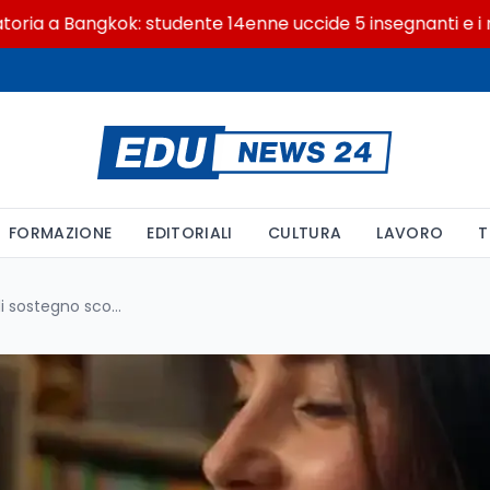
 Bangkok: studente 14enne uccide 5 insegnanti e i nonni
FORMAZIONE
EDITORIALI
CULTURA
LAVORO
T
Mobilità 2026/27: 11.461 posti di sostegno scoperti dopo i trasferimenti