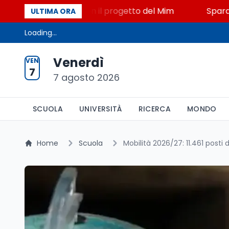
 STEM a Lerici con il progetto del Mim
Sparatoria a
ULTIMA ORA
Loading...
Venerdì
VEN
7
7 agosto 2026
SCUOLA
UNIVERSITÀ
RICERCA
MONDO
Home
Scuola