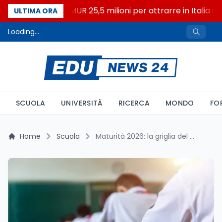
Università: dal MUR 25,5 milioni per attrarre in Italia i mi
ULTIMA ORA
Loading...
SCUOLA
UNIVERSITÀ
RICERCA
MONDO
FO
Home
Scuola
Maturità 2026: la griglia del colloquio premia la 'maturazione personale'