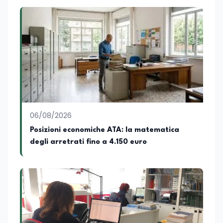
attive del lavoro e delle dinamiche che
legano istruzione, occupazione e
sviluppo delle competenze. Alla
preparazione economica e professionale
affianca una grande passione per la
lettura e per il giornalismo, che ne
arricchiscono il profilo umano e
culturale. Spazia con disinvoltura tra
diverse tematiche, offrendo sempre il
proprio punto di vista con equilibrio,
sensibilità e spirito critico.
06/08/2026
Posizioni economiche ATA: la matematica
degli arretrati fino a 4.150 euro