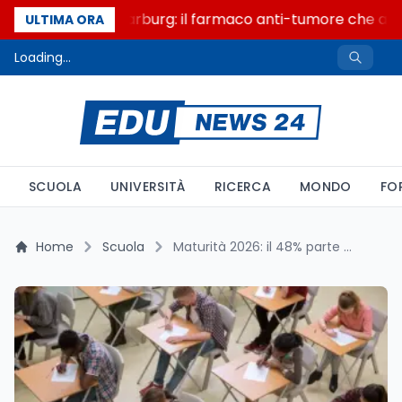
Un secolo di Warburg: il farmaco anti-tumore che accen
ULTIMA ORA
Loading...
SCUOLA
UNIVERSITÀ
RICERCA
MONDO
FO
Home
Scuola
Maturità 2026: il 48% parte con lacune in italiano, lo dice l'INVALSI