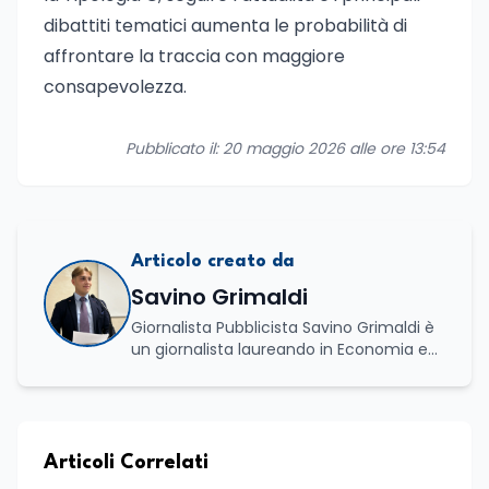
dibattiti tematici aumenta le probabilità di
affrontare la traccia con maggiore
consapevolezza.
Pubblicato il: 20 maggio 2026 alle ore 13:54
Articolo creato da
Savino Grimaldi
Giornalista Pubblicista Savino Grimaldi è
un giornalista laureando in Economia e
Commercio, con una solida esperienza
maturata nel settore della formazione.
Da anni lavora con competenza
nell’ambito della formazione
professionale, distinguendosi per una
Articoli Correlati
conoscenza approfondita delle politiche