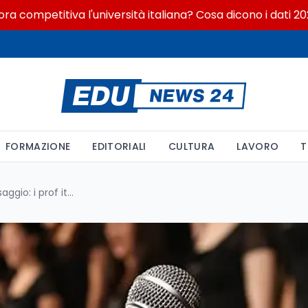
titiva l'università italiana? Cosa dicono i dati 2026
FORMAZIONE
EDITORIALI
CULTURA
LAVORO
T
Senigallia, docente muore al saggio: i prof italiani i più anziani UE