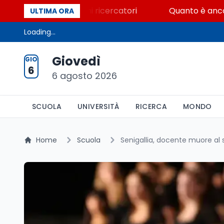
 i migliori giovani ricercatori
Quanto è ancora compe
ULTIMA ORA
Loading...
Giovedì
GIO
6
6 agosto 2026
SCUOLA
UNIVERSITÀ
RICERCA
MONDO
Home
Scuola