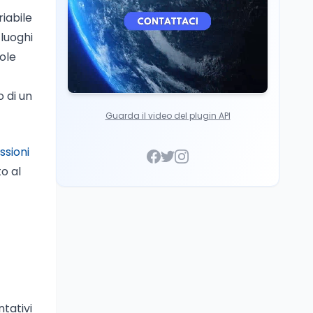
riabile
 luoghi
uole
o di un
Guarda il video del plugin API
ssioni
o al
tativi