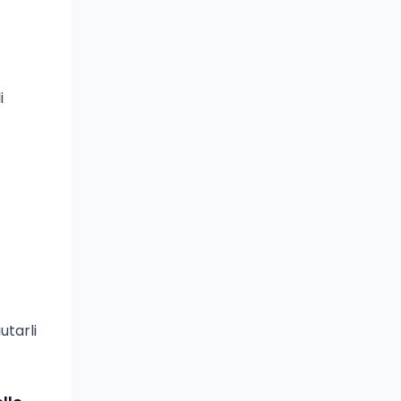
i
utarli