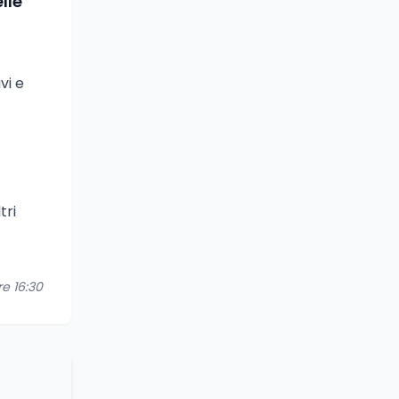
lle
vi e
tri
re 16:30