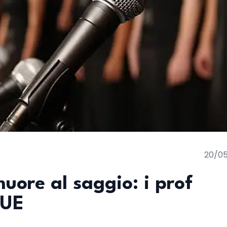
20/0
uore al saggio: i prof
 UE