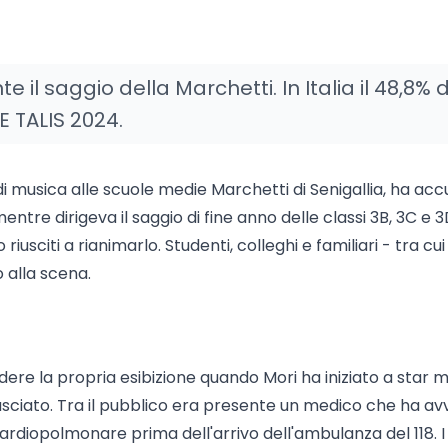
 il saggio della Marchetti. In Italia il 48,8% 
E TALIS 2024.
di musica alle scuole medie Marchetti di Senigallia, ha ac
tre dirigeva il saggio di fine anno delle classi 3B, 3C e 3D
iusciti a rianimarlo. Studenti, colleghi e familiari - tra cui
o alla scena.
ere la propria esibizione quando Mori ha iniziato a star ma
asciato. Tra il pubblico era presente un medico che ha av
diopolmonare prima dell'arrivo dell'ambulanza del 118. I