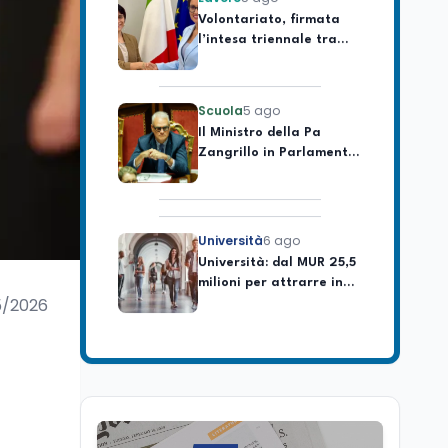
l’intesa triennale tra
Ministero del Lavoro e
CSVnet ETS
Scuola
5 ago
Il Ministro della Pa
Zangrillo in Parlamento:
"12 miliardi per l'edilizia
e la sicurezza delle
scuole con risorse Pnrr"
Università
6 ago
Università: dal MUR 25,5
milioni per attrarre in
Italia i migliori giovani
ricercatori
5/2026
Università
6 ago
Quanto è ancora
competitiva l'università
italiana? Cosa dicono i
dati 2026
Università
5 ago