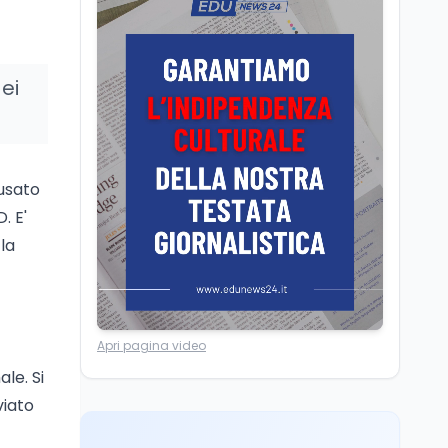
Consiglio di Stato:
scorrere la graduatoria
per i 500 posti vacanti
dopo il semestre filtro
dei
Lavoro
5 ago
Volontariato, firmata
l’intesa triennale tra
Ministero del Lavoro e
cusato
CSVnet ETS
. E'
Scuola
5 ago
Il Ministro della Pa
 la
Zangrillo in Parlamento:
"12 miliardi per l'edilizia
e la sicurezza delle
scuole con risorse Pnrr"
Università
6 ago
Apri pagina video
Università: dal MUR 25,5
milioni per attrarre in
le. Si
Italia i migliori giovani
viato
ricercatori
Università
6 ago