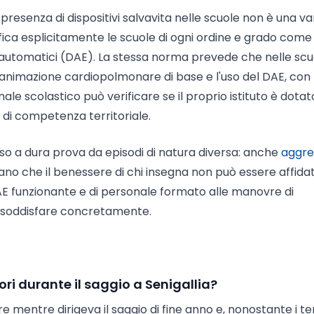
resenza di dispositivi salvavita nelle scuole non è una va
ifica esplicitamente le scuole di ogni ordine e grado come
 semiautomatici (DAE). La stessa norma prevede che nelle sc
ianimazione cardiopolmonare di base e l'uso del DAE, con
onale scolastico può verificare se il proprio istituto è dotat
 di competenza territoriale.
messo a dura prova da episodi di natura diversa: anche
aggre
o che il benessere di chi insegna non può essere affidat
 DAE funzionante e di personale formato alle manovre di
da soddisfare concretamente.
ri durante il saggio a Senigallia?
 mentre dirigeva il saggio di fine anno e, nonostante i ten