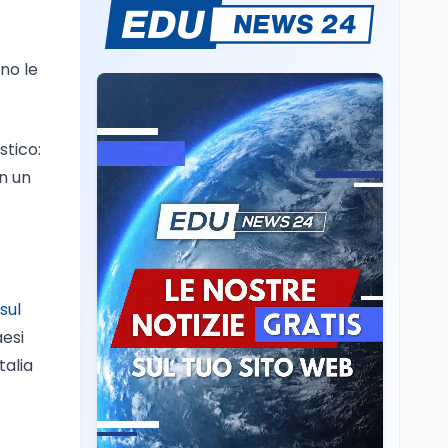
Quanto è ancora
competitiva l'università
italiana? Cosa dicono i
no le
dati 2026
Università
5 ago
Consiglio di Stato:
stico:
scorrere la graduatoria
per i 500 posti vacanti
in un
dopo il semestre filtro
Lavoro
5 ago
Volontariato, firmata
l’intesa triennale tra
Ministero del Lavoro e
CSVnet ETS
sul
Scuola
5 ago
aesi
Il Ministro della Pa
talia
Zangrillo in Parlamento:
"12 miliardi per l'edilizia
e la sicurezza delle
scuole con risorse Pnrr"