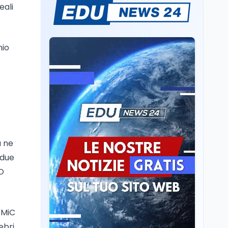
soddisfazione del
eali
senatore di Forza Italia,
Mondo
8 ago
Mario Occhiuto
L'8 agosto è la Giornata
europea in memoria
nio
delle vittime del lavoro.
Istituita dal Parlamento
di Strasburgo in ricordo
Università
8 ago
dei minatori morti a
Università statali, il
Marcinelle nel 1956
Fondo ordinario 2026
sale a 9,415 miliardi, c'è
la firma della ministra
Bernini sul decreto
Tecnologia
8 ago
a ne
Il cloaking selettivo di
Time: ads invisibili solo
 due
per i chatbot AI
CO
Mondo
8 ago
A Nonthaburi il killer
 MiC
14enne era bullizzato: la
CZ-75 era del nonno
ebri