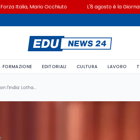
Italia, Mario Occhiuto
L'8 agosto è la Giornata euro
FORMAZIONE
EDITORIALI
CULTURA
LAVORO
T
Giuli firma il memorandum con l'India: Lothal e 105 siti UNESCO in dialogo