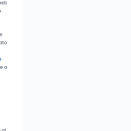
sti
e
le
sato
a
le a
 al