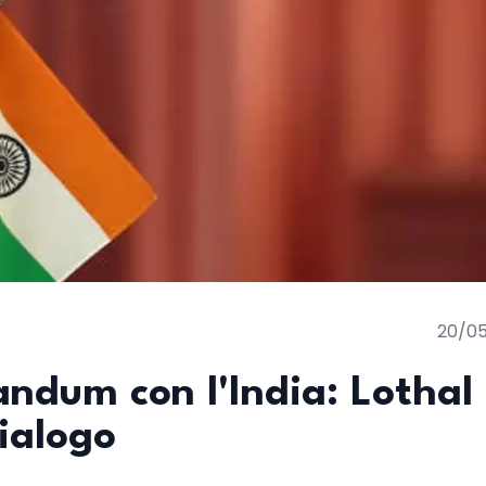
20/0
andum con l'India: Lothal
ialogo