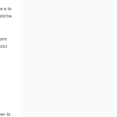
e e la
tiche.
gami
tici
per la