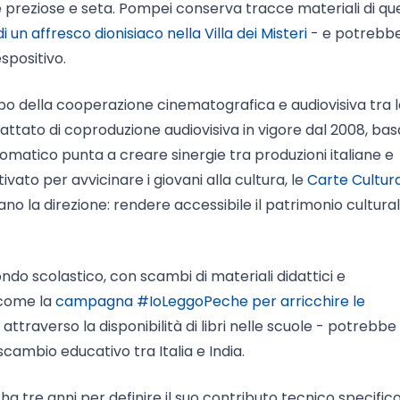
 preziose e seta. Pompei conserva tracce materiali di que
n affresco dionisiaco nella Villa dei Misteri
- e potrebb
spositivo.
ppo della cooperazione cinematografica e audiovisiva tra 
 trattato di coproduzione audiovisiva in vigore dal 2008, ba
lomatico punta a creare sinergie tra produzioni italiane e
ivato per avvicinare i giovani alla cultura, le
Carte Cultur
o la direzione: rendere accessibile il patrimonio cultura
do scolastico, con scambi di materiali didattici e
e come la
campagna #IoLeggoPeche per arricchire le
attraverso la disponibilità di libri nelle scuole - potrebbe
scambio educativo tra Italia e India.
a ha tre anni per definire il suo contributo tecnico specifico