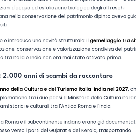
ioni d'acqua ed esfoliazione biologica degli affreschi
aliana nella conservazione del patrimonio dipinto aveva gu
iti.
e introduce una novità strutturale: il
gemellaggio tra sit
mozione, conservazione e valorizzazione condivisa del patr
tra Italia e India non era mai stato attivato prima.
a: 2.000 anni di scambi da raccontare
nno della Cultura e del Turismo Italia-India nel 2027
, c
plomatiche tra i due paesi. Il Ministero della Cultura italia
 storici e culturali tra l'Antica Roma e l'India.
tra Roma e il subcontinente indiano erano già documentate
sso verso i porti del Gujarat e del Kerala, trasportando