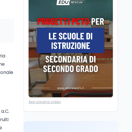
di Strasburgo in ricordo
Università
8 ago
dei minatori morti a
Università statali, il
Marcinelle nel 1956
Fondo ordinario 2026
sale a 9,415 miliardi, c'è
la firma della ministra
Bernini sul decreto
Tecnologia
8 ago
Il cloaking selettivo di
Time: ads invisibili solo
ria
per i chatbot AI
ne
ionale
Mondo
8 ago
A Nonthaburi il killer
14enne era bullizzato: la
CZ-75 era del nonno
Apri pagina video
Lavoro
8 ago
 a.C.
Riforma del calcio, si
uiti
insedia il comitato
e
ristretto al Senato. La