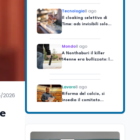
Tecnologia
8 ago
Il cloaking selettivo di
Time: ads invisibili solo
per i chatbot AI
Mondo
8 ago
A Nonthaburi il killer
14enne era bullizzato: la
CZ-75 era del nonno
Lavoro
8 ago
Riforma del calcio, si
insedia il comitato
5/2026
ristretto al Senato. La
soddisfazione del
 e
senatore di Forza Italia,
Mondo
8 ago
Mario Occhiuto
L'8 agosto è la Giornata
europea in memoria
delle vittime del lavoro.
Istituita dal Parlamento