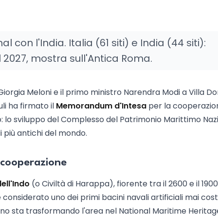
on l'India. Italia (61 siti) e India (44 siti):
 2027, mostra sull'Antica Roma.
Giorgia Meloni e il primo ministro Narendra Modi a Villa Do
li ha firmato il
Memorandum d'Intesa
per la cooperazio
rdo: lo sviluppo del Complesso del Patrimonio Marittimo Naz
li più antichi del mondo.
a cooperazione
dell'Indo
(o Civiltà di Harappa), fiorente tra il 2600 e il 1900
considerato uno dei primi bacini navali artificiali mai costr
diano sta trasformando l'area nel National Maritime Heritag