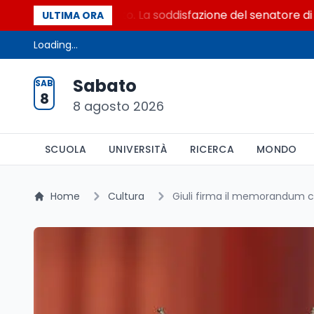
 ristretto al Senato. La soddisfazione del senatore di Forza 
ULTIMA ORA
Loading...
Sabato
SAB
8
8 agosto 2026
SCUOLA
UNIVERSITÀ
RICERCA
MONDO
Home
Cultura