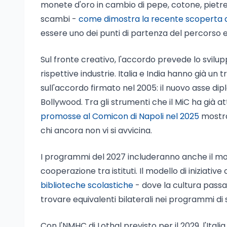
monete d'oro in cambio di pepe, cotone, pietre
scambi -
come dimostra la recente scoperta di u
essere uno dei punti di partenza del percorso e
Sul fronte creativo, l'accordo prevede lo svilu
rispettive industrie. Italia e India hanno già un
sull'accordo firmato nel 2005: il nuovo asse dip
Bollywood. Tra gli strumenti che il MiC ha già att
promosse al Comicon di Napoli nel 2025
mostran
chi ancora non vi si avvicina.
I programmi del 2027 includeranno anche il mon
cooperazione tra istituti. Il modello di iniziativ
biblioteche scolastiche
- dove la cultura passa 
trovare equivalenti bilaterali nei programmi di 
Con l'NMHC di Lothal previsto per il 2029, l'Itali