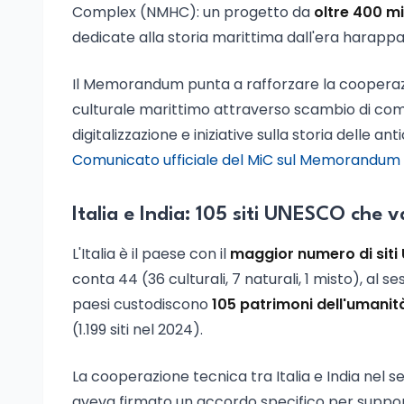
Complex (NMHC): un progetto da
oltre 400 mil
dedicate alla storia marittima dall'era harappa
Il Memorandum punta a rafforzare la cooperazi
culturale marittimo attraverso scambio di comp
digitalizzazione e iniziative sulla storia delle an
Comunicato ufficiale del MiC sul Memorandum c
Italia e India: 105 siti UNESCO che 
L'Italia è il paese con il
maggior numero di sit
conta 44 (36 culturali, 7 naturali, 1 misto), al s
paesi custodiscono
105 patrimoni dell'umanit
(1.199 siti nel 2024).
La cooperazione tecnica tra Italia e India nel s
aveva firmato un accordo specifico per supporta