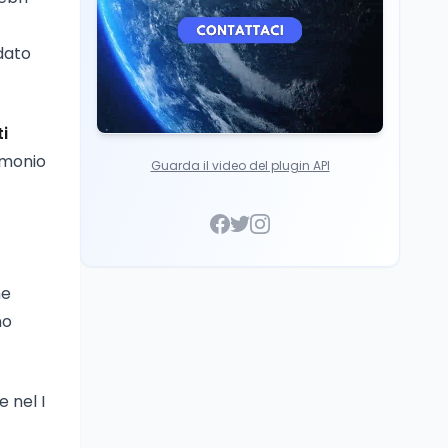
idato
i
imonio
Guarda il video del plugin API
he
no
 nel I