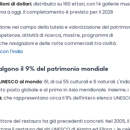
ioni di dollari
, distribuito su 160 ettari, con 14 gallerie mus
na a oggi. Il completamento è previsto per il 2029.
one nel campo della tutela e valorizzazione del patrimo
etenze, attività di ricerca, mostre, programmi di
tiche navigazioni e delle rotte commerciali tra civiltà.
on l'India
valgono il 9% del patrimonio mondiale
i UNESCO al mondo
: 61, di cui 55 culturali e 6 naturali. L'Indi
esto posto globale e al primo in Asia meridionale. Insieme, i
à
, che rappresentano circa il 9% dell'intero elenco UNES
ettore del restauro ha già precedenti concreti. Nel 2005, il
re il restauro dei siti UNESCO di Ajanta ed Ellora - le cel