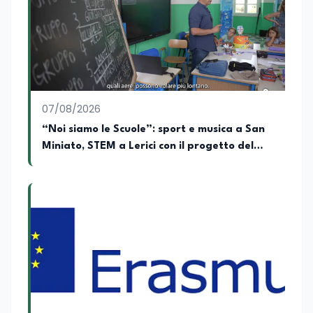
Relazioni Internazionali (LM-52) con la
votazione di 110/110 e lode, e la Laurea
Magistrale in Scienze Geografiche (LM-
80). Un trittico di competenze che gli
consente di leggere i fenomeni
contemporanei con una prospettiva che
abbraccia le dinamiche economiche, le
07/08/2026
relazioni tra Stati e le dimensioni spaziali
e territoriali della società. Nel corso della
“Noi siamo le Scuole”: sport e musica a San
sua carriera ha maturato una
Miniato, STEM a Lerici con il progetto del
significativa esperienza nella
Mim
comunicazione istituzionale e politica,
collaborando con emittenti televisive e
testate della carta stampata. Questa
esperienza sul campo gli ha conferito
una padronanza trasversale dei linguaggi
mediatici, dalla televisione al digitale.
Attualmente ricopre il ruolo di Direttore
Responsabile di EduNews24.it, testata
giornalistica online dedicata al mondo
dell'istruzione, della formazione e delle
politiche educative italiane ed europee,