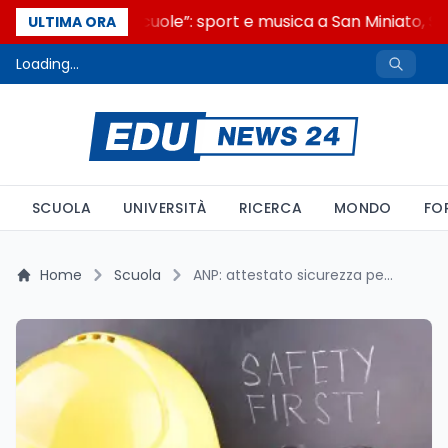
“Noi siamo le Scuole”: sport e musica a San Miniato, ST
ULTIMA ORA
Loading...
SCUOLA
UNIVERSITÀ
RICERCA
MONDO
FO
Home
Scuola
ANP: attestato sicurezza per GPS, credito permanente per i precari