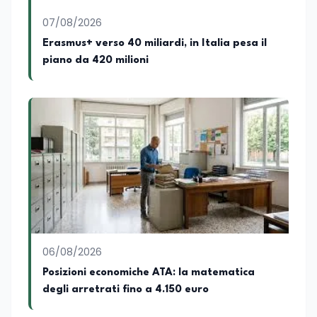
dove cura la linea editoriale e
supervisiona la produzione di contenuti
07/08/2026
rivolti a docenti, studenti, istituzioni e
Erasmus+ verso 40 miliardi, in Italia pesa il
operatori del settore educativo. È inoltre
piano da 420 milioni
docente di Comunicazione presso la
SSML Città di Lamezia Terme, istituto
universitario specializzato nella
mediazione linguistica, dove mette a
disposizione delle nuove generazioni di
professionisti della comunicazione il
proprio bagaglio di competenze
giornalistiche, analitiche e accademiche.
06/08/2026
Posizioni economiche ATA: la matematica
degli arretrati fino a 4.150 euro