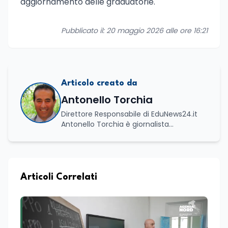
aggiornamento delle graduatorie.
Pubblicato il: 20 maggio 2026 alle ore 16:21
Articolo creato da
Antonello Torchia
Direttore Responsabile di EduNews24.it
Antonello Torchia è giornalista
professionista, politologo e geografo,
con un percorso formativo e
professionale di ampio respiro che
integra competenze in ambito
economico, geopolitico, comunicativo e
Articoli Correlati
territoriale. Vanta una solida formazione
accademica multidisciplinare: ha
conseguito la Laurea in Economia e
Commercio (quadriennale, Vecchio
Ordinamento), la Laurea Magistrale in