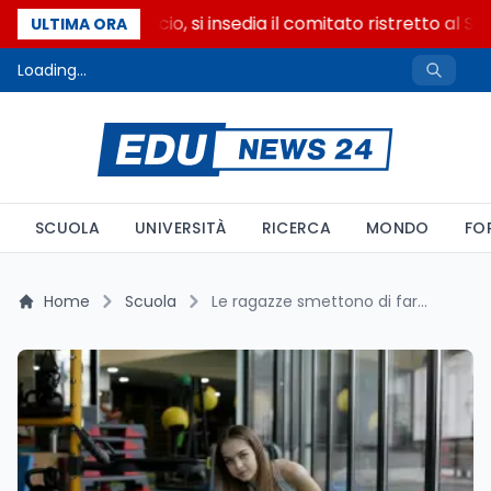
Riforma del calcio, si insedia il comitato ristretto al S
ULTIMA ORA
Loading...
SCUOLA
UNIVERSITÀ
RICERCA
MONDO
FO
Home
Scuola
Le ragazze smettono di fare sport a 14 anni: come riconoscere il segnale