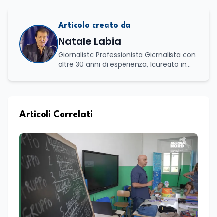
Articolo creato da
Natale Labia
Giornalista Professionista Giornalista con
oltre 30 anni di esperienza, laureato in
scienze politiche e relazioni internazionali
all’Università La Sapienza di Roma,
collaboro a contratto con L’Edicola e Il
Mattino di Puglia e Basilicata dove mi
occupo di politica e di economia. Per
Articoli Correlati
Edunews24 curo l’informazione politica
relativa ai temi dell’Istruzione. In
particolare, scrivendo delle attività
istituzionali con un focus sia sulle
iniziative e sui programmi dei Ministeri
dell’Istruzione e del Merito, dell’Università
e della Ricerca e della Cultura che su
quelle delle commissioni parlamentari
della Camera dei deputati e del Senato
della Repubblica. Inoltre, sono