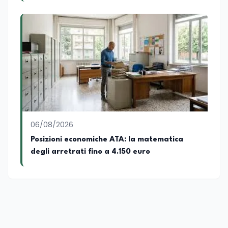
cambiamenti della società italiana e
internazionale attraverso gli usi, le
abitudini e i protagonisti che hanno
accompagnato negli anni lo sviluppo e la
crescita sociale e culturale. Pugliese di
nascita, vivo a Roma o in un ipotetico
altrove.
06/08/2026
Posizioni economiche ATA: la matematica
degli arretrati fino a 4.150 euro