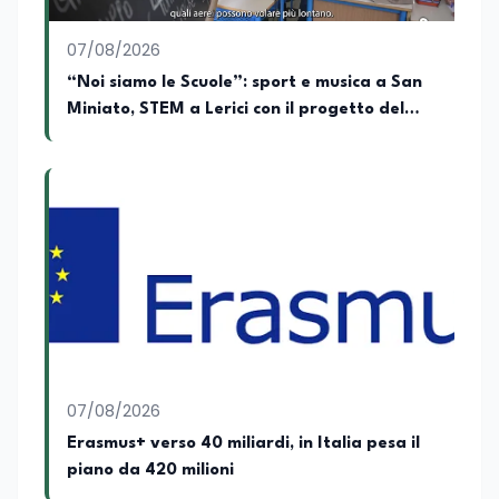
amministratore unico di Italialab srl con
cui curo uffici stampa pubblici e privati e
07/08/2026
sviluppo programmi di valorizzazione
culturale e di promozione territoriale. In
“Noi siamo le Scuole”: sport e musica a San
passato ho collaborato con testate
Miniato, STEM a Lerici con il progetto del
nazionali e regionali, in particolare
Mim
pugliesi, e ho scritto i volumi Il sindaco di
Tutti, edito da Il Castello editore e Dal
Rosso al Nero. Ho partecipato al volume
collettivo edito dalla Fondazione
Tatarella e da Giubilei Regnani editore sui
trent’anni dalla fondazione di Alleanza
nazionale. Per tre legislature sono stato
collaboratore parlamentare
occupandomi di legge di bilancio e di
politiche agroalimentari con particolare
riferimento all’export del Made in Italy e
al contrasto dell’Italian sounding,
collaborando con le Camera di
07/08/2026
commercio italiane all’estero.
Erasmus+ verso 40 miliardi, in Italia pesa il
Appassionato di storia, di sociologia e di
piano da 420 milioni
costume, spesso racconto all’interno
delle collaborazioni giornalistiche i