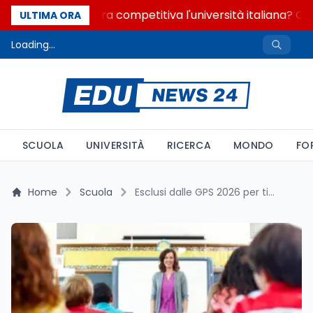
Quanto è ancora competitiva l'università italiana? Cos
ULTIMA ORA
Loading...
SCUOLA
UNIVERSITÀ
RICERCA
MONDO
FO
Home
Scuola
Esclusi dalle GPS 2026 per titolo estero: ricorso TAR entro 60 giorni