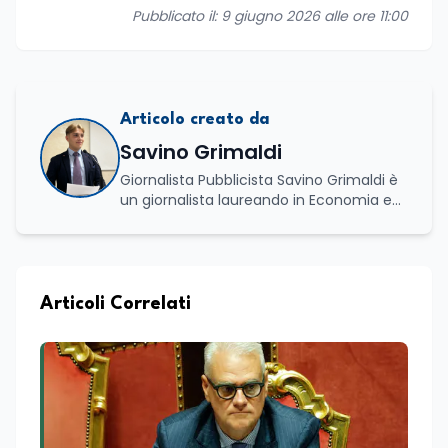
Pubblicato il: 9 giugno 2026 alle ore 11:00
Articolo creato da
Savino Grimaldi
Giornalista Pubblicista Savino Grimaldi è
un giornalista laureando in Economia e
Commercio, con una solida esperienza
maturata nel settore della formazione.
Da anni lavora con competenza
nell’ambito della formazione
professionale, distinguendosi per una
Articoli Correlati
conoscenza approfondita delle politiche
attive del lavoro e delle dinamiche che
legano istruzione, occupazione e
sviluppo delle competenze. Alla
preparazione economica e professionale
affianca una grande passione per la
lettura e per il giornalismo, che ne