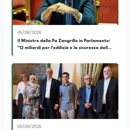
arricchiscono il profilo umano e
culturale. Spazia con disinvoltura tra
diverse tematiche, offrendo sempre il
proprio punto di vista con equilibrio,
sensibilità e spirito critico.
05/08/2026
Il Ministro della Pa Zangrillo in Parlamento:
"12 miliardi per l'edilizia e la sicurezza delle
scuole con risorse Pnrr"
05/08/2026