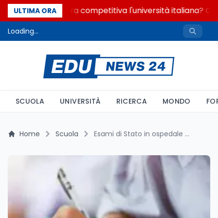
Quanto è ancora competitiva l'università italiana? Cosa
ULTIMA ORA
Loading...
SCUOLA
UNIVERSITÀ
RICERCA
MONDO
FO
Home
Scuola
Esami di Stato in ospedale e a domicilio: chiarimenti USR Piemonte