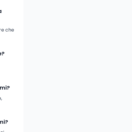
a
ore che
e?
ami?
,
mi?