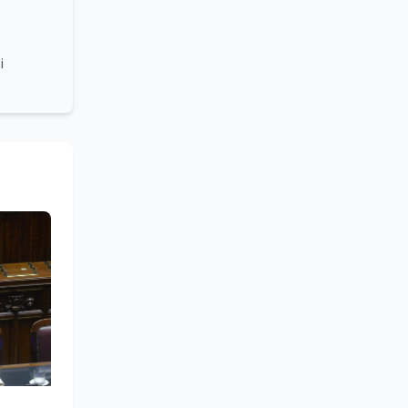
i
grammi
turale e
lleanza
ounding,
stume,
azionale
 sociale