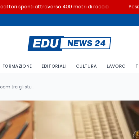
ri spenti attraverso 400 metri di roccia
Posizioni e
FORMAZIONE
EDITORIALI
CULTURA
LAVORO
T
Energy drink alla maturità: è boom tra gli studenti, nonostante i rischi per la salute