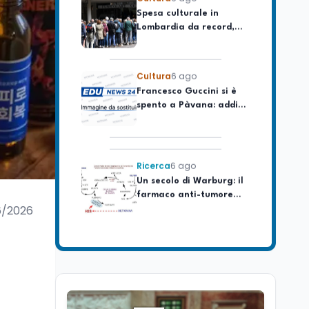
Lombardia da record,
ma la voragine Nord-
Sud triplica
Cultura
6 ago
Francesco Guccini si è
spento a Pàvana: addio
al Maestrone
Ricerca
6 ago
Un secolo di Warburg: il
farmaco anti-tumore
che accende la glicolisi
6/2026
Ricerca
6 ago
Il rivelatore che 'vede' i
reattori spenti
attraverso 400 metri di
roccia
Scuola
6 ago