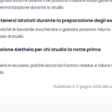
, grassi saturi e additivi che possono causare sbalzi glicemi
memorizzazione durante lo studio.
tenersi idratati durante la preparazione degli e
, poiché le bevande zuccherate o gassate possono ridurre
se di studio.
one Aletheia per chi studia la notte prima
eina in eccesso, poiché accorcia il sonno residuo e riduce 
la.
Pubblicato il: 17 giugno 2026 alle o