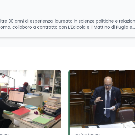
ltre 30 anni di esperienza, laureato in scienze politiche e relazion
 Roma, collaboro a contratto con L’Edicola e Il Mattino di Puglia e
itica relativa ai temi
le attività istituzionali con un focus sia sulle iniziative e sui pro
ll’Università e della Ricerca e della Cultura che su quelle delle
l Senato della Repubblica. Inoltre, sono amministratore
tampa pubblici e privati e sviluppo programmi di valorizzazione cul
a Il Castello editore e Dal Rosso al Nero. Ho partecipato al volume
 e da Giubilei Regnani editore sui trent’anni dalla fondazione di A
erimento all’export del Made in Italy e al contrasto dell’Italian s
aliane all’estero. Appassionato di storia, di sociologia e di co
zioni giornalistiche i cambiamenti della società italiana e intern
onisti che hanno accompagnato negli anni lo sviluppo e la crescita
a o in un ipotetico altrove.