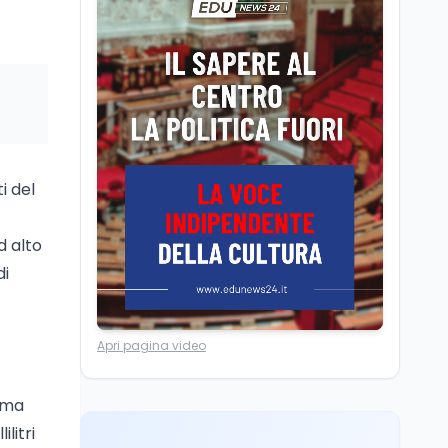
Posizioni economiche
ATA: la matematica
degli arretrati fino a
4.150 euro
Cultura
6 ago
Spesa culturale in
Lombardia da record,
ma la voragine Nord-
Sud triplica
i del
Cultura
6 ago
Francesco Guccini si è
d alto
spento a Pàvana: addio
di
al Maestrone
Ricerca
6 ago
Apri pagina video
Un secolo di Warburg: il
farmaco anti-tumore
che accende la glicolisi
ima
ilitri
Ricerca
6 ago