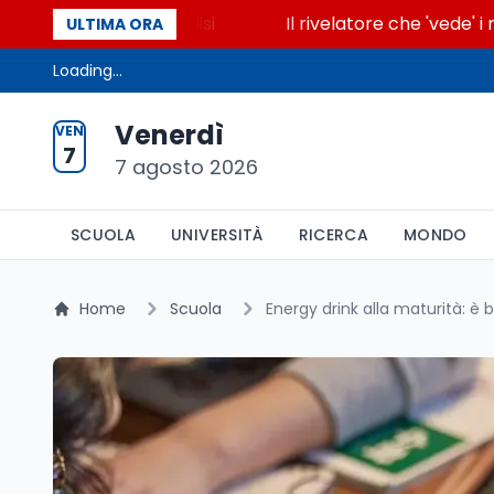
cende la glicolisi
Il rivelatore che 'vede' i reatto
ULTIMA ORA
Loading...
Venerdì
VEN
7
7 agosto 2026
SCUOLA
UNIVERSITÀ
RICERCA
MONDO
Home
Scuola