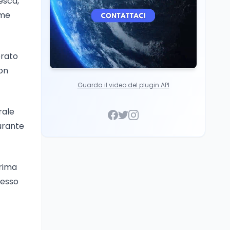
esca,
ome
brato
con
Guarda il video del plugin API
rale
urante
prima
cesso