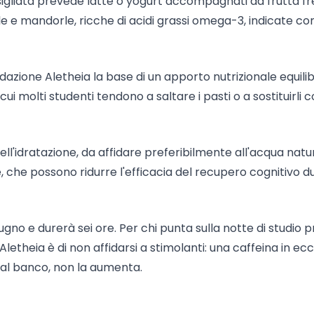
sigliata prevede latte o yogurt accompagnati da frutta fr
le e mandorle, ricche di acidi grassi omega-3, indicate c
dazione Aletheia la base di un apporto nutrizionale equili
cui molti studenti tendono a saltare i pasti o a sostituirli 
dell'idratazione, da affidare preferibilmente all'acqua natu
che possono ridurre l'efficacia del recupero cognitivo d
giugno e durerà sei ore. Per chi punta sulla notte di studio 
Aletheia è di non affidarsi a stimolanti: una caffeina in ec
 al banco, non la aumenta.