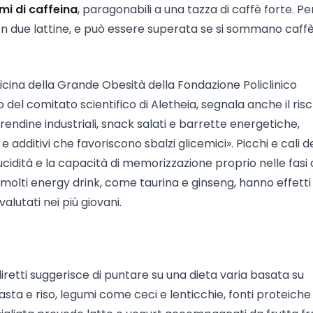
mi di caffeina
, paragonabili a una tazza di caffè forte. Pe
con due lattine, e può essere superata se si sommano caffè
dicina della Grande Obesità della Fondazione Policlinico
el comitato scientifico di Aletheia, segnala anche il risc
rendine industriali, snack salati e barrette energetiche,
i e additivi che favoriscono sbalzi glicemici». Picchi e cali d
lucidità e la capacità di memorizzazione proprio nelle fasi 
n molti energy drink, come taurina e ginseng, hanno effetti
lutati nei più giovani.
etti suggerisce di puntare su una dieta varia basata su
sta e riso, legumi come ceci e lenticchie, fonti proteiche