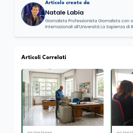
Articolo creato da
Natale Labia
Giornalista Professionista Giornalista con o
internazionali all’Università La Sapienza di
Basilicata dove mi occupo di politica e di economia. Per Edunews24 curo l’informazione pol
dell’Istruzione. In particolare, scrivendo del
dei Ministeri dell’Istruzione e del Merito, de
commissioni parlamentari della Camera dei deputati e de
unico di Italialab srl con cui curo uffici s
Articoli Correlati
di promozione territoriale. In passato ho collaborato con testate nazionali e regionali, in particolare pugliesi, e ho
scritto i volumi Il sindaco di Tutti, edito d
collettivo edito dalla Fondazione Tatarella
nazionale. Per tre legislature sono stato collaboratore parlamentare occupandomi di legge di bilancio e di
politiche agroalimentari con particolare rif
collaborando con le Camera di commercio it
spesso racconto all’interno delle collabora
attraverso gli usi, le abitudini e i protag
e culturale. Pugliese di nascita, vivo a Rom