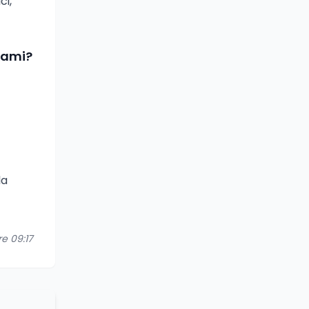
ci,
sami?
la
re 09:17