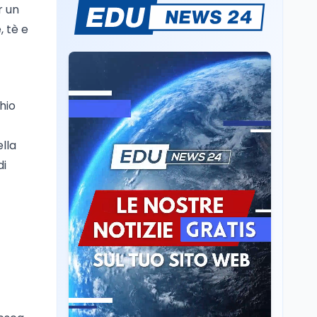
r un
Il rivelatore che 'vede' i
reattori spenti
, tè e
attraverso 400 metri di
roccia
Scuola
6 ago
Posizioni economiche
hio
ATA: la matematica
degli arretrati fino a
4.150 euro
ella
Cultura
6 ago
di
Spesa culturale in
Lombardia da record,
ma la voragine Nord-
Sud triplica
Cultura
6 ago
Francesco Guccini si è
spento a Pàvana: addio
al Maestrone