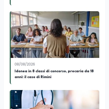
significativa esperienza nella
comunicazione istituzionale e politica,
collaborando con emittenti televisive e
testate della carta stampata. Questa
esperienza sul campo gli ha conferito
una padronanza trasversale dei linguaggi
mediatici, dalla televisione al digitale.
Attualmente ricopre il ruolo di Direttore
Responsabile di EduNews24.it, testata
giornalistica online dedicata al mondo
dell'istruzione, della formazione e delle
politiche educative italiane ed europee,
dove cura la linea editoriale e
supervisiona la produzione di contenuti
08/08/2026
rivolti a docenti, studenti, istituzioni e
Idonea in 8 classi di concorso, precaria da 18
operatori del settore educativo. È inoltre
anni: il caso di Rimini
docente di Comunicazione presso la
SSML Città di Lamezia Terme, istituto
universitario specializzato nella
mediazione linguistica, dove mette a
disposizione delle nuove generazioni di
professionisti della comunicazione il
proprio bagaglio di competenze