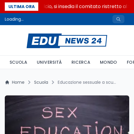
Riforma del calcio, si insedia il comitato ristretto al S
ULTIMA ORA
Loading...
SCUOLA
UNIVERSITÀ
RICERCA
MONDO
FO
Home
Scuola
Educazione sessuale a scuola, in Italia solo il 47% l'ha ricevuta