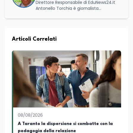
Direttore Responsabile di EduNews24.it
Antonello Torchia è giornalista
professionista, politologo e geografo,
con un percorso formativo e
professionale di ampio respiro che
integra competenze in ambito
economico, geopolitico, comunicativo e
Articoli Correlati
territoriale. Vanta una solida formazione
accademica multidisciplinare: ha
conseguito la Laurea in Economia e
Commercio (quadriennale, Vecchio
Ordinamento), la Laurea Magistrale in
Relazioni Internazionali (LM-52) con la
votazione di 110/110 e lode, e la Laurea
Magistrale in Scienze Geografiche (LM-
80). Un trittico di competenze che gli
consente di leggere i fenomeni
contemporanei con una prospettiva che
abbraccia le dinamiche economiche, le
08/08/2026
relazioni tra Stati e le dimensioni spaziali
e territoriali della società. Nel corso della
A Taranto la dispersione si combatte con la
sua carriera ha maturato una
pedagogia della relazione