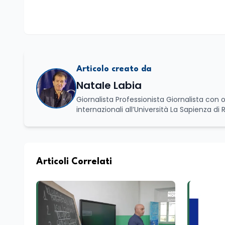
Articolo creato da
Natale Labia
Giornalista Professionista Giornalista con o
internazionali all’Università La Sapienza di
Basilicata dove mi occupo di politica e di economia. Per Edunews24 curo l’informazione pol
dell’Istruzione. In particolare, scrivendo del
dei Ministeri dell’Istruzione e del Merito, de
commissioni parlamentari della Camera dei deputati e de
unico di Italialab srl con cui curo uffici s
Articoli Correlati
di promozione territoriale. In passato ho collaborato con testate nazionali e regionali, in particolare pugliesi, e ho
scritto i volumi Il sindaco di Tutti, edito d
collettivo edito dalla Fondazione Tatarella
nazionale. Per tre legislature sono stato collaboratore parlamentare occupandomi di legge di bilancio e di
politiche agroalimentari con particolare rif
collaborando con le Camera di commercio it