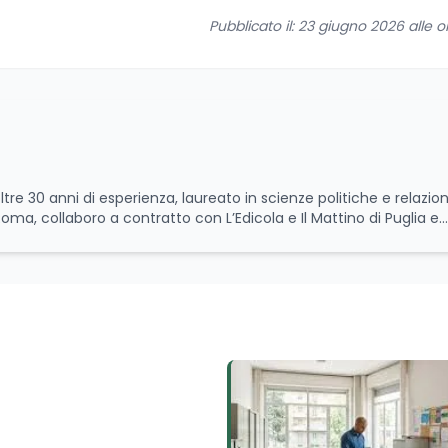
Pubblicato il: 23 giugno 2026 alle o
ltre 30 anni di esperienza, laureato in scienze politiche e relazion
 Roma, collaboro a contratto con L’Edicola e Il Mattino di Puglia e
itica relativa ai temi
le attività istituzionali con un focus sia sulle iniziative e sui pro
ll’Università e della Ricerca e della Cultura che su quelle delle
l Senato della Repubblica. Inoltre, sono amministratore
tampa pubblici e privati e sviluppo programmi di valorizzazione cul
a Il Castello editore e Dal Rosso al Nero. Ho partecipato al volume
 e da Giubilei Regnani editore sui trent’anni dalla fondazione di A
erimento all’export del Made in Italy e al contrasto dell’Italian s
aliane all’estero. Appassionato di storia, di sociologia e di co