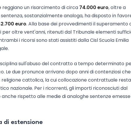
e reggiano un risarcimento di circa
74.000 euro
, oltre a
 sentenza, sostanzialmente analoga, ha disposto in favore
2.700 euro
. Alla base dei provvedimenti il superamento 
 per oltre vent'anni, ritenuti dal Tribunale elementi suffici
rambi i ricorsi sono stati assistiti dalla Cisl Scuola Emilia
ale.
 disciplina sull'abuso del contratto a tempo determinato p
ico. Le due pronunce arrivano dopo anni di contenziosi che
 religione cattolica, la cui collocazione contrattuale rest
co nazionale. Per i ricorrenti, gli importi riconosciuti dal
anche rispetto alle medie di analoghe sentenze emesse 
a di estensione