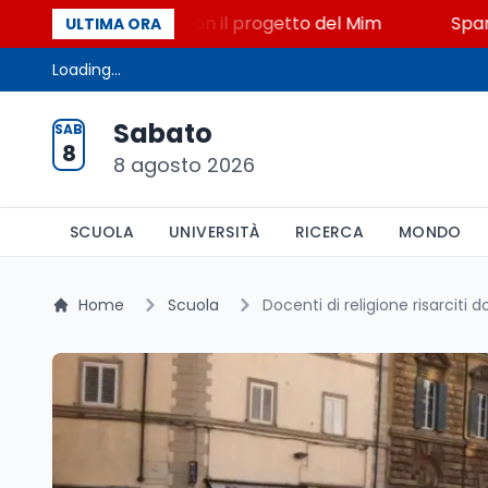
o, STEM a Lerici con il progetto del Mim
Sparatoria
ULTIMA ORA
Loading...
Sabato
SAB
8
8 agosto 2026
SCUOLA
UNIVERSITÀ
RICERCA
MONDO
Home
Scuola