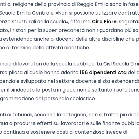
ti di religione della provincia di Reggio Emilia sono in fase
cuola Emilia Centrale. «Non si possono utilizzare contratt
ze strutturali della scuola», afferma
Ciro Fiore
, segreta
ato, i ristori per la super precarietà non riguardano più s
 sta estendendo anche ai docenti delle altre discipline che 
 al termine delle attività didattiche.
ia di lavoratori della scuola pubblica. La Cisl Scuola Emi
rso pilota al quale hanno aderito
156 dipendenti Ata
dell
udenziale sviluppata nel settore docente si sta estendend
 il sindacato la posta in gioco non è soltanto risarcitoria
rogrammazione del personale scolastico.
ai tribunali, secondo la categoria, non si tratta più di ca
ua a produrre effetti sui lavoratori e sulle finanze pubbli
ato continua a sostenere costi di contenzioso invece di