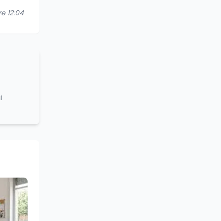
re 12:04
i
grammi
turale e
lleanza
ounding,
stume,