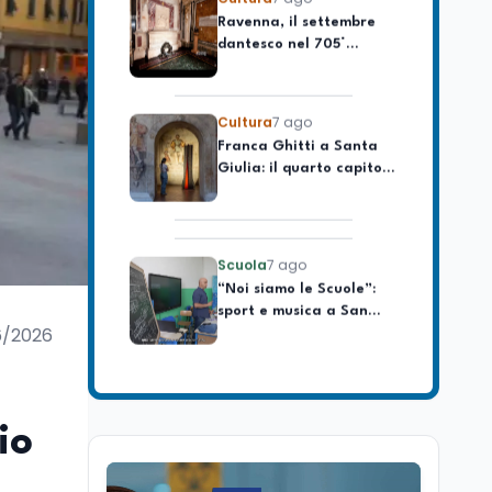
celebrare il governo più
dantesco nel 705°
longevo dell’Italia
anniversario della morte
repubblicana
del Sommo Poeta
Cultura
7 ago
Franca Ghitti a Santa
Giulia: il quarto capitolo
dei Palcoscenici
Scuola
7 ago
“Noi siamo le Scuole”:
sport e musica a San
Miniato, STEM a Lerici
con il progetto del Mim
6/2026
Mondo
7 ago
Sparatoria a Bangkok:
studente 14enne uccide
5 insegnanti e i nonni
io
Editoriali
7 ago