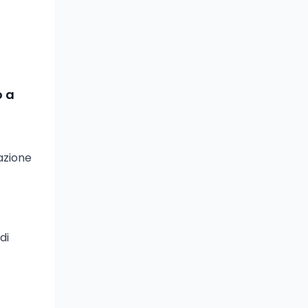
o a
azione
di