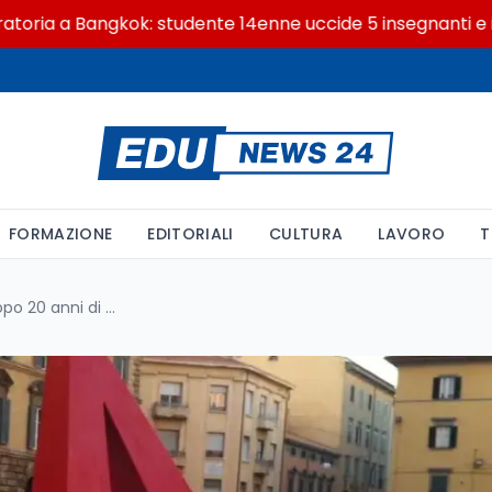
 a Bangkok: studente 14enne uccide 5 insegnanti e i nonni
FORMAZIONE
EDITORIALI
CULTURA
LAVORO
T
Docenti di religione risarciti dopo 20 anni di precariato. Lo ha stabilito il tribunale di Reggio Emilia condannando il Mim