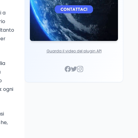
i a
rio
oltanto
per
Guarda il video del plugin API
lia
a
o
: ogni
si
che,