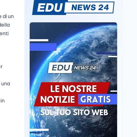
Sparatoria a Bangkok:
studente 14enne uccide
 di un
5 insegnanti e i nonni
della
enti
Editoriali
7 ago
Camere in ferie,
riapertura il 9
settembre tra legge
elettorale e Rai. La
premier Meloni attesa a
er
Cultura
7 ago
Bari il 4 settembre per
Ravenna, il settembre
celebrare il governo più
dantesco nel 705°
a una
longevo dell’Italia
anniversario della morte
repubblicana
del Sommo Poeta
in
Cultura
7 ago
Franca Ghitti a Santa
Giulia: il quarto capitolo
dei Palcoscenici