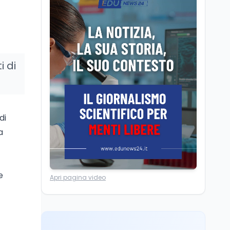
Camere in ferie,
riapertura il 9
settembre tra legge
elettorale e Rai. La
premier Meloni attesa a
Cultura
7 ago
Bari il 4 settembre per
i di
Ravenna, il settembre
celebrare il governo più
dantesco nel 705°
longevo dell’Italia
anniversario della morte
repubblicana
del Sommo Poeta
Cultura
7 ago
di
Franca Ghitti a Santa
a
Giulia: il quarto capitolo
dei Palcoscenici
Scuola
7 ago
e
Apri pagina video
“Noi siamo le Scuole”:
sport e musica a San
Miniato, STEM a Lerici
con il progetto del Mim
Mondo
7 ago