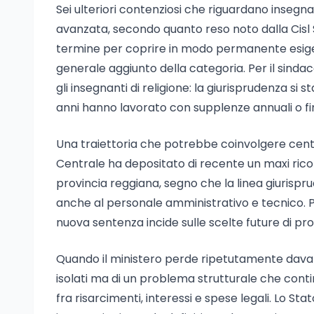
Sei ulteriori contenziosi che riguardano insegnan
avanzata, secondo quanto reso noto dalla Cisl S
termine per coprire in modo permanente esigen
generale aggiunto della categoria. Per il sindac
gli insegnanti di religione: la giurisprudenza si
anni hanno lavorato con supplenze annuali o fino
Una traiettoria che potrebbe coinvolgere centina
Centrale ha depositato di recente un maxi rico
provincia reggiana, segno che la linea giurispr
anche al personale amministrativo e tecnico. Per
nuova sentenza incide sulle scelte future di p
Quando il ministero perde ripetutamente davanti 
isolati ma di un problema strutturale che contin
fra risarcimenti, interessi e spese legali. Lo St