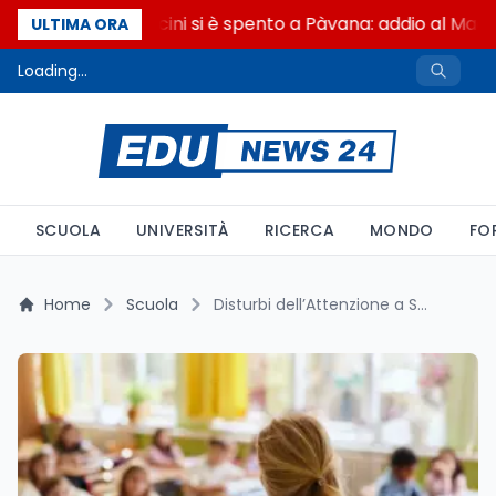
Francesco Guccini si è spento a Pàvana: addio al Maes
ULTIMA ORA
Loading...
SCUOLA
UNIVERSITÀ
RICERCA
MONDO
FO
Home
Scuola
Disturbi dell’Attenzione a Scuola: Cosa Devono Sapere i Docenti e Come Affrontarli con Successo