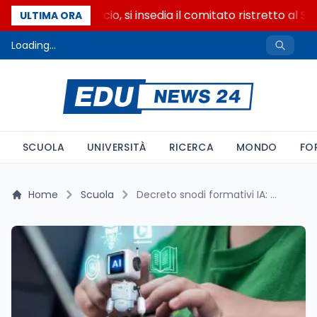
Riforma del calcio, si insedia il comitato ristretto al S
ULTIMA ORA
Loading...
SCUOLA
UNIVERSITÀ
RICERCA
MONDO
FO
Home
Scuola
Decreto snodi formativi IA: quasi 100 milioni distribuiti a 2.100 scuole