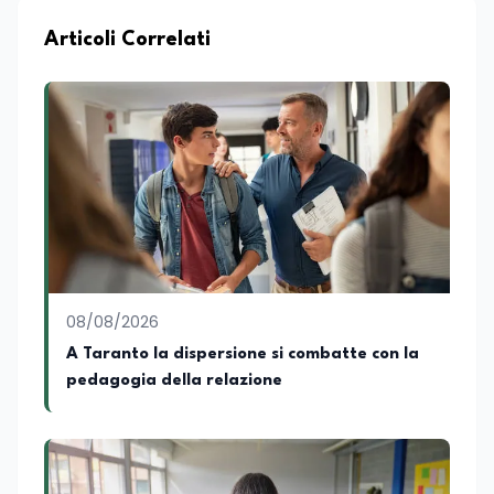
strategica. Laureato in Scienze Politiche
e Internazionali, è CEO di Adventus
Articoli Correlati
Consulting Jdoo (Umag, Croazia dove
risiede stabilmente) e Presidente
Nazionale di ENBAS, ente bilaterale attivo
nella formazione professionale e nelle
politiche attive per il lavoro. In qualità di
Coordinatore Nazionale dei Progetti di
Ricerca presso ERSAF, guida iniziative che
coniugano intelligenza artificiale e
formazione, tra cui FindYourGoal.it,
piattaforma di orientamento scuola-
lavoro basata sul modello LifeComp,
Avatar4University.Org, sistema AI per la
08/08/2026
creazione di corsi universitari con avatar
docente, KeepYouCare.it, piattaforma di
A Taranto la dispersione si combatte con la
telemedicina, telesoccorso e
pedagogia della relazione
telerefertazione. È inoltre Delegato della
Regione Calabria presso il Ministero degli
Esteri per la Cooperazione Internazionale
ed è membro del tavolo delle regioni,
dove coordina un progetto per la