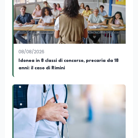
creazione di un Hub Formativo in Tunisia.
Docente a contratto di Diritto
dell'Economia e Diritto Internazionale
presso la SSML di Lamezia Terme e
presso l'Università Telematica eCampus,
è autore di pubblicazioni in ambito
pedagogico sulle competenze
caratteriali e il framework LifeComp. Ha
tenuto interventi al Senato della
08/08/2026
Repubblica, alla Camera dei Deputati, in
Idonea in 8 classi di concorso, precaria da 18
Regione Lombardia e a Buenos Aires su
anni: il caso di Rimini
temi che spaziano dalla pedagogia
speciale, alla telemedicina ed alla
cooperazione internazionale. Innovation
Manager certificato MISE, unisce visione
strategica e competenza tecnologica
con una vocazione per il dialogo
istituzionale e la ricerca applicata.