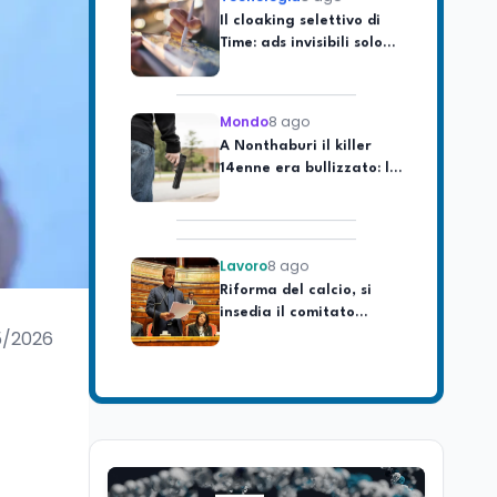
Time: ads invisibili solo
per i chatbot AI
Mondo
8 ago
A Nonthaburi il killer
14enne era bullizzato: la
CZ-75 era del nonno
Lavoro
8 ago
Riforma del calcio, si
insedia il comitato
ristretto al Senato. La
soddisfazione del
5/2026
senatore di Forza Italia,
Mondo
8 ago
Mario Occhiuto
L'8 agosto è la Giornata
europea in memoria
delle vittime del lavoro.
Istituita dal Parlamento
di Strasburgo in ricordo
Università
8 ago
dei minatori morti a