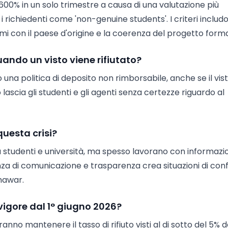
il 600% in un solo trimestre a causa di una valutazione più
i richiedenti come 'non-genuine students'. I criteri includ
ami con il paese d'origine e la coerenza del progetto forma
uando un visto viene rifiutato?
o una politica di deposito non rimborsabile, anche se il vis
lascia gli studenti e gli agenti senza certezze riguardo al
questa crisi?
a studenti e università, ma spesso lavorano con informazi
nza di comunicazione e trasparenza crea situazioni di confl
hawar.
vigore dal 1° giugno 2026?
anno mantenere il tasso di rifiuto visti al di sotto del 5% 