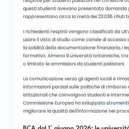
respinte per studenti pakistani nel trimestre o
questi studenti avevano presentato domanda pe
rappresentano circa la metà dei 23.036 rifiuti 
I richiedenti respinti vengono classificati da U
usare il visto di studio come canale di accesso 
la solidità della documentazione finanziaria, i 
formativo. Almeno 9 università britanniche, t
o limitato le ammissioni da studenti pakistani.
La comunicazione verso gli agenti locali è rim
informazioni parziali sulle politiche di rimbors
istituzionali che coinvolgono studenti e interme
Commissione Europea ha sviluppato
strumenti
migliorare la qualità dell'informazione nei proce
BCA dal 1° giugno 2026: le universit