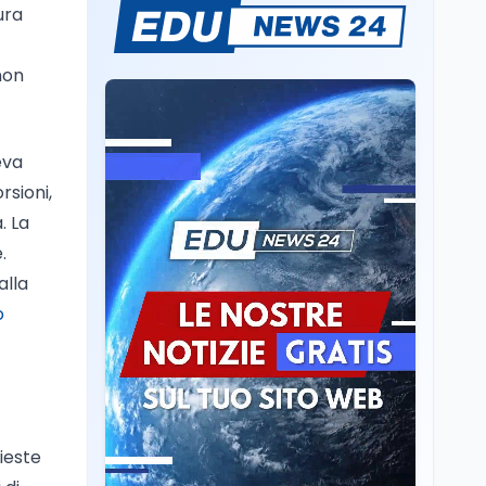
Mario Occhiuto
ura
L'8 agosto è la Giornata
europea in memoria
delle vittime del lavoro.
non
Istituita dal Parlamento
di Strasburgo in ricordo
Università
8 ago
dei minatori morti a
Università statali, il
Marcinelle nel 1956
eva
Fondo ordinario 2026
sale a 9,415 miliardi, c'è
rsioni,
la firma della ministra
. La
Bernini sul decreto
Tecnologia
8 ago
.
Il cloaking selettivo di
alla
Time: ads invisibili solo
per i chatbot AI
o
Mondo
8 ago
A Nonthaburi il killer
14enne era bullizzato: la
CZ-75 era del nonno
ieste