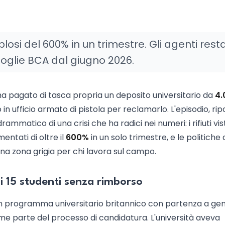
esplosi del 600% in un trimestre. Gli agenti res
soglie BCA dal giugno 2026.
ha pagato di tasca propria un deposito universitario da
4.
n ufficio armato di pistola per reclamarlo. L'episodio, rip
rammatico di una crisi che ha radici nei numeri: i rifiuti vis
entati di oltre il
600%
in un solo trimestre, e le politiche 
na zona grigia per chi lavora sul campo.
e i 15 studenti senza rimborso
 programma universitario britannico con partenza a ge
me parte del processo di candidatura. L'università aveva