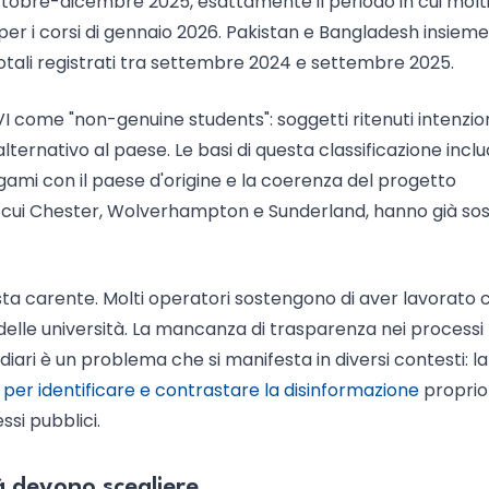
ttobre-dicembre 2025, esattamente il periodo in cui molti
r i corsi di gennaio 2026. Pakistan e Bangladesh insieme
totali registrati tra settembre 2024 e settembre 2025.
KVI come "non-genuine students": soggetti ritenuti intenzio
alternativo al paese. Le basi di questa classificazione incl
legami con il paese d'origine e la coerenza del progetto
ra cui Chester, Wolverhampton e Sunderland, hanno già so
asta carente. Molti operatori sostengono di aver lavorato 
o delle università. La mancanza di trasparenza nei processi
diari è un problema che si manifesta in diversi contesti: la
 per identificare e contrastare la disinformazione
proprio
ssi pubblici.
à devono scegliere