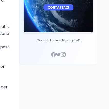
 di
nati a
udono
Guarda il video del plugin API
speso
con
 per