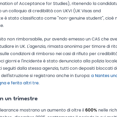
tion of Acceptance for Studies), ritenendo la candidat
o un colloquio di credibilità con UKVI (UK Visas and
dente è stato classificato come "non-genuine student", cioè 
e.
eposito non rimborsabile, pur avendo emesso un CAS che av
udiare in UK. L'agenzia, rimasta anonima per timore di rito
lle condizioni di rimborso nei casi di rifiuto per credibilità
 giorni e l'incidente è stato denunciato alla polizia locale
i seguiti dalla stessa agenzia, tutti con depositi bloccati d
e dell'istruzione si registrano anche in Europa:
a Nantes un
a e ferito altri tre
.
in un trimestre
ry clearance mostrano un aumento di oltre il
600%
nelle rich