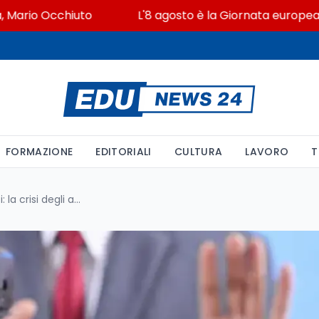
io Occhiuto
L'8 agosto è la Giornata europea in memo
FORMAZIONE
EDITORIALI
CULTURA
LAVORO
T
Depositi bloccati e visti negati: la crisi degli agenti in Pakistan