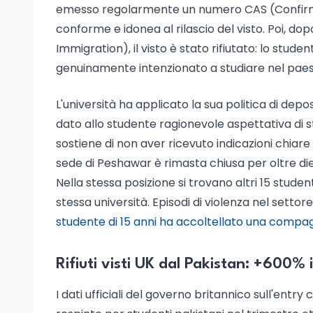
emesso regolarmente un numero CAS (Confirma
conforme e idonea al rilascio del visto. Poi, dop
Immigration), il visto è stato rifiutato: lo stu
genuinamente intenzionato a studiare nel paes
L'università ha applicato la sua politica di d
dato allo studente ragionevole aspettativa di st
sostiene di non aver ricevuto indicazioni chiare su
sede di Peshawar è rimasta chiusa per oltre dieci
Nella stessa posizione si trovano altri 15 student
stessa università. Episodi di violenza nel settor
studente di 15 anni ha accoltellato una compagn
Rifiuti visti UK dal Pakistan: +600% 
I dati ufficiali del governo britannico sull'ent