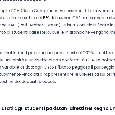
soglie BCA (Basic Compliance Assessment). Le università
o visti al di sotto del
5%
dei numeri CAS emessi verso stu
zione RAG (Red-Amber-Green): le istituzioni classificate in
ento di studenti dall'estero, quelle in arancione vengono 
er i richiedenti pakistani nei primi mesi del 2026, emetter
iversità a un rischio di non conformità BCA. Le politich
ariabile critica: ogni visto rifiutato peggiora il punteggio
ttualmente vincolati a rappresentare le università sul terri
stino dei depositi bloccati.
iutati agli studenti pakistani diretti nel Regno U