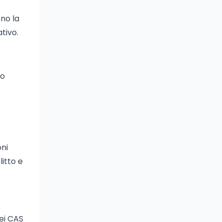
ono la
tivo.
to
oni
itto e
dei CAS