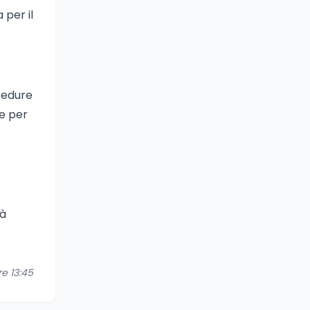
 per il
ocedure
he per
tà
re 13:45