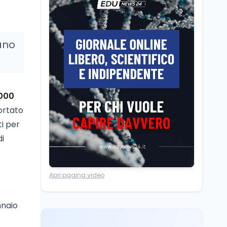
Università statali, il
Marcinelle nel 1956
Fondo ordinario 2026
sale a 9,415 miliardi, c'è
la firma della ministra
tano
Bernini sul decreto
Tecnologia
8 ago
Il cloaking selettivo di
Time: ads invisibili solo
per i chatbot AI
000
ortato
Mondo
8 ago
A Nonthaburi il killer
ti per
14enne era bullizzato: la
di
CZ-75 era del nonno
Lavoro
8 ago
Apri pagina video
Riforma del calcio, si
insedia il comitato
ristretto al Senato. La
nnaio
soddisfazione del
senatore di Forza Italia,
Mondo
8 ago