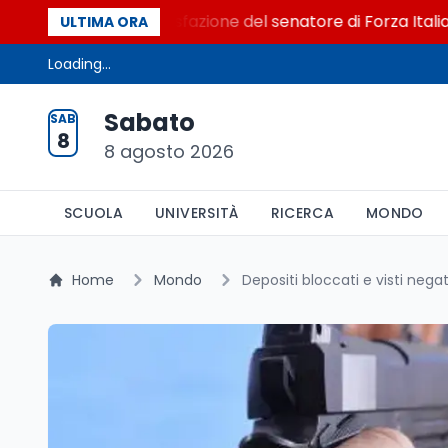
l Senato. La soddisfazione del senatore di Forza Italia, Mar
ULTIMA ORA
Loading...
Sabato
SAB
8
8 agosto 2026
SCUOLA
UNIVERSITÀ
RICERCA
MONDO
Home
Mondo