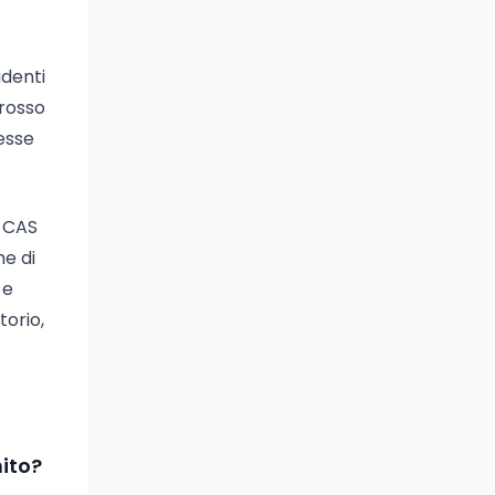
denti
 rosso
messe
e CAS
e di
 e
torio,
nito?