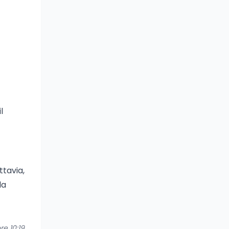
l
ttavia,
la
re 10:19