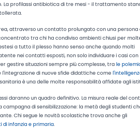
La profilassi antibiotica di tre mesi - il trattamento sta
tollerata.
aerea, attraverso un contatto prolungato con una persona
 è concentrato tra chi ha condiviso ambienti chiusi per molt
 estesi a tutto il plesso hanno senso anche quando molti
latente nei contatti esposti, non solo individuare i casi con
dover gestire situazioni sempre più complesse, tra
le polemi
 l'integrazione di nuove sfide didattiche come
l'intelligen
 sanitaria è una delle molte responsabilità affidate agli istit
ssi daranno un quadro definitivo. La misura reale del cont
la campagna di sensibilizzazione: la metà degli studenti c
nte. Chi segue le novità scolastiche trova anche gli
di infanzia e primaria
.