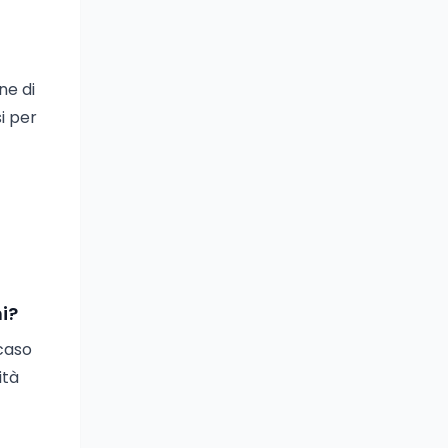
ne di
i per
i?
 caso
ità