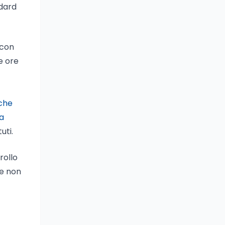
ndard
 con
e ore
che
za
uti.
rollo
he non