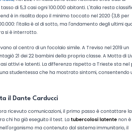
 tasso di 5,3 casi ogni 100.000 abitanti. L'Italia resta classif
nd è in risalita dopo il minimo toccato nel 2020 (3,8 per
0.000: l'Italia è al di sotto, ma l'andamento degli ultimi qu
a si è interrotto.
ovano al centro di un focolaio simile. A Treviso nel 2019 un
agiò 21 dei 22 bambini della propria classe. A Motta di L
i attivi e latenti. La differenza rispetto a Trieste sta nel
o in una studentessa che ha mostrato sintomi, consentendo
nta il Dante Carducci
ora ricevuto comunicazioni, il primo passo è contattare la
ra chi ha già eseguito il test. La
tubercolosi latente
non è
e nell'organismo ma contenuto dal sistema immunitario, il