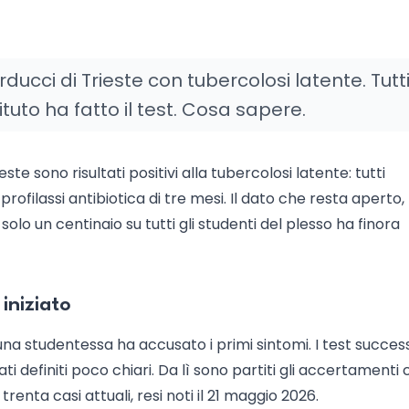
ducci di Trieste con tubercolosi latente. Tutt
tuto ha fatto il test. Cosa sapere.
este sono risultati positivi alla tubercolosi latente: tutti
profilassi antibiotica di tre mesi. Il dato che resta aperto,
solo un centinaio su tutti gli studenti del plesso ha finora
 iniziato
una studentessa ha accusato i primi sintomi. I test success
i definiti poco chiari. Da lì sono partiti gli accertamenti 
renta casi attuali, resi noti il 21 maggio 2026.