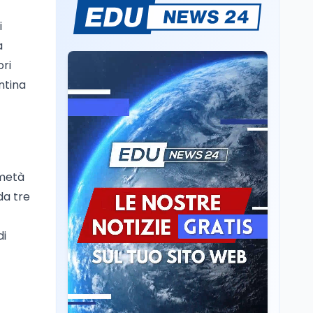
Passaggio
i
generazionale hotel: la
rivalutazione dei beni
a
contro la cessione
ori
Lavoro
7 ago
ntina
Chiusura ex Ilva, 3.803 in
cassa e 250 milioni
pubblici bruciati
Scuola
7 ago
Erasmus+ verso 40
 metà
miliardi, in Italia pesa il
da tre
piano da 420 milioni
Lavoro
7 ago
di
Fondo perduto: cosa
significa davvero?