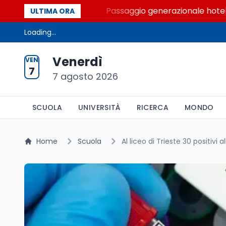
 Palcoscenici
Passaggio generazionale hotel: la riva
ULTIMA ORA
Loading...
Venerdì
VEN
7
7 agosto 2026
SCUOLA
UNIVERSITÀ
RICERCA
MONDO
Home
Scuola