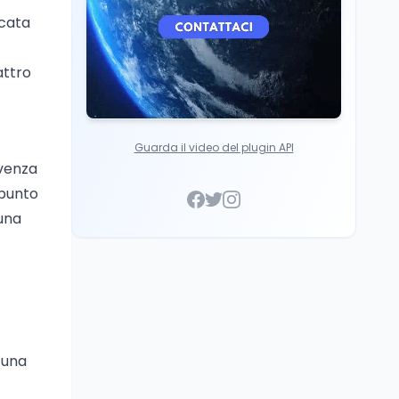
icata
attro
Guarda il video del plugin API
ivenza
 punto
 una
 una