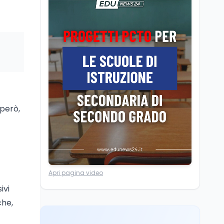
Chiusura ex Ilva, 3.803 in
cassa e 250 milioni
pubblici bruciati
i
Scuola
7 ago
Erasmus+ verso 40
miliardi, in Italia pesa il
piano da 420 milioni
 però,
Lavoro
7 ago
Fondo perduto: cosa
significa davvero?
Cultura
7 ago
Apri pagina video
Franca Ghitti a Santa
Giulia: il quarto capitolo
ivi
dei Palcoscenici
che,
Lavoro
7 ago