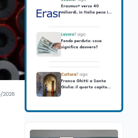
miliardi, in Italia pesa il
piano da 420 milioni
Lavoro
7 ago
Fondo perduto: cosa
significa davvero?
Cultura
7 ago
Franca Ghitti a Santa
Giulia: il quarto capitolo
dei Palcoscenici
5/2026
Lavoro
7 ago
Passaggio
generazionale hotel: la
rivalutazione dei beni
contro la cessione
Lavoro
7 ago