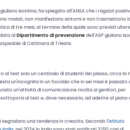
giuliano isontina, ha spiegato all'ANSA che i ragazzi positiv
sono malati, non manifestano sintomi e non trasmettono l
otica di tre mesi, al termine della quale sono previsti ulteri
idata al
Dipartimento di prevenzione
dell'ASP giuliano iso
ospedale di Cattinara di Trieste.
to al test solo un centinaio di studenti del plesso, circa la
esta un'incognita in un focolaio che in sei mesi è passato 
iato un'attività di comunicazione rivolta ai genitori, per
sottoporsi al test e, dove necessario, ad aderire al piano 
ali segnalano una tendenza in crescita. Secondo l'
Istituto
 Italia
, nel 2024 in Italia sono stati notificati 3.150 casi di