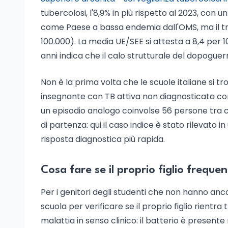
tubercolosi, l'8,9% in più rispetto al 2023, con un
come Paese a bassa endemia dall'OMS, ma il tre
100.000). La media UE/SEE si attesta a 8,4 per 10
anni indica che il calo strutturale del dopoguerr
Non è la prima volta che le scuole italiane si tr
insegnante con TB attiva non diagnosticata cont
un episodio analogo coinvolse 56 persone tra cas
di partenza: qui il caso indice è stato rilevat
risposta diagnostica più rapida.
Cosa fare se il proprio figlio freque
Per i genitori degli studenti che non hanno anc
scuola per verificare se il proprio figlio rientra t
malattia in senso clinico: il batterio è present