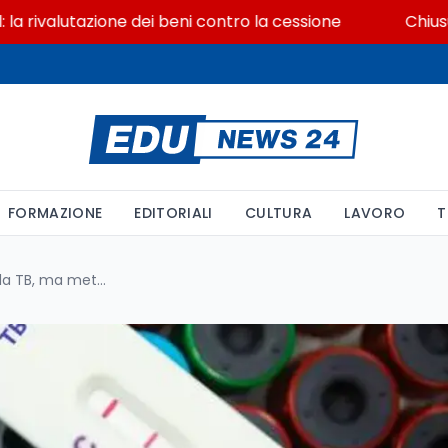
lutazione dei beni contro la cessione
Chiusura ex I
FORMAZIONE
EDITORIALI
CULTURA
LAVORO
T
Al liceo di Trieste 30 positivi alla TB, ma metà non si è testata