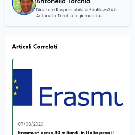
Antonello Torchia
Direttore Responsabile di EduNews24.it
Antonello Torchia è giornalista
professionista, politologo e geografo,
con un percorso formativo e
professionale di ampio respiro che
integra competenze in ambito
economico, geopolitico, comunicativo e
Articoli Correlati
territoriale. Vanta una solida formazione
accademica multidisciplinare: ha
conseguito la Laurea in Economia e
Commercio (quadriennale, Vecchio
Ordinamento), la Laurea Magistrale in
Relazioni Internazionali (LM-52) con la
votazione di 110/110 e lode, e la Laurea
Magistrale in Scienze Geografiche (LM-
80). Un trittico di competenze che gli
consente di leggere i fenomeni
contemporanei con una prospettiva che
abbraccia le dinamiche economiche, le
07/08/2026
relazioni tra Stati e le dimensioni spaziali
e territoriali della società. Nel corso della
Erasmus+ verso 40 miliardi, in Italia pesa il