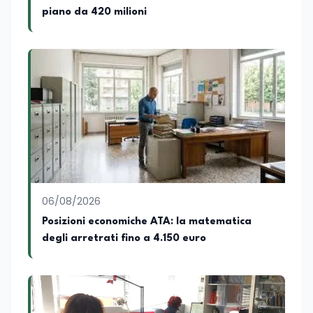
sua carriera ha maturato una
piano da 420 milioni
significativa esperienza nella
comunicazione istituzionale e politica,
collaborando con emittenti televisive e
testate della carta stampata. Questa
esperienza sul campo gli ha conferito
una padronanza trasversale dei linguaggi
mediatici, dalla televisione al digitale.
Attualmente ricopre il ruolo di Direttore
Responsabile di EduNews24.it, testata
giornalistica online dedicata al mondo
dell'istruzione, della formazione e delle
politiche educative italiane ed europee,
dove cura la linea editoriale e
supervisiona la produzione di contenuti
06/08/2026
rivolti a docenti, studenti, istituzioni e
Posizioni economiche ATA: la matematica
operatori del settore educativo. È inoltre
degli arretrati fino a 4.150 euro
docente di Comunicazione presso la
SSML Città di Lamezia Terme, istituto
universitario specializzato nella
mediazione linguistica, dove mette a
disposizione delle nuove generazioni di
professionisti della comunicazione il