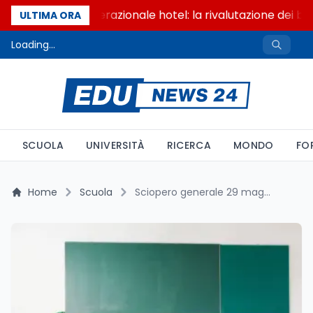
Passaggio generazionale hotel: la rivalutazione dei ben
ULTIMA ORA
Loading...
SCUOLA
UNIVERSITÀ
RICERCA
MONDO
FO
Home
Scuola
Sciopero generale 29 maggio: quarta astensione di maggio per la scuola