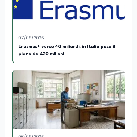
Attualmente ricopre il ruolo di Direttore
Responsabile di EduNews24.it, testata
giornalistica online dedicata al mondo
dell'istruzione, della formazione e delle
politiche educative italiane ed europee,
dove cura la linea editoriale e
supervisiona la produzione di contenuti
07/08/2026
rivolti a docenti, studenti, istituzioni e
Erasmus+ verso 40 miliardi, in Italia pesa il
operatori del settore educativo. È inoltre
piano da 420 milioni
docente di Comunicazione presso la
SSML Città di Lamezia Terme, istituto
universitario specializzato nella
mediazione linguistica, dove mette a
disposizione delle nuove generazioni di
professionisti della comunicazione il
proprio bagaglio di competenze
giornalistiche, analitiche e accademiche.