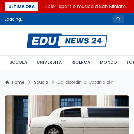
“Noi siamo le Scuole”: sport e musica a San Miniato, ST
ULTIMA ORA
Loading...
SCUOLA
UNIVERSITÀ
RICERCA
MONDO
FO
Home
Scuola
Dai disordini di Catania al re a Roma: il 9 giugno prima della svolta MIM