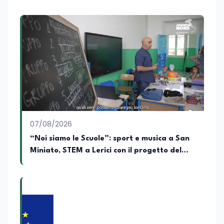
territoriale. Vanta una solida formazione
accademica multidisciplinare: ha
conseguito la Laurea in Economia e
Commercio (quadriennale, Vecchio
Ordinamento), la Laurea Magistrale in
Relazioni Internazionali (LM-52) con la
votazione di 110/110 e lode, e la Laurea
Magistrale in Scienze Geografiche (LM-
80). Un trittico di competenze che gli
consente di leggere i fenomeni
contemporanei con una prospettiva che
abbraccia le dinamiche economiche, le
07/08/2026
relazioni tra Stati e le dimensioni spaziali
e territoriali della società. Nel corso della
“Noi siamo le Scuole”: sport e musica a San
sua carriera ha maturato una
Miniato, STEM a Lerici con il progetto del
significativa esperienza nella
Mim
comunicazione istituzionale e politica,
collaborando con emittenti televisive e
testate della carta stampata. Questa
esperienza sul campo gli ha conferito
una padronanza trasversale dei linguaggi
mediatici, dalla televisione al digitale.