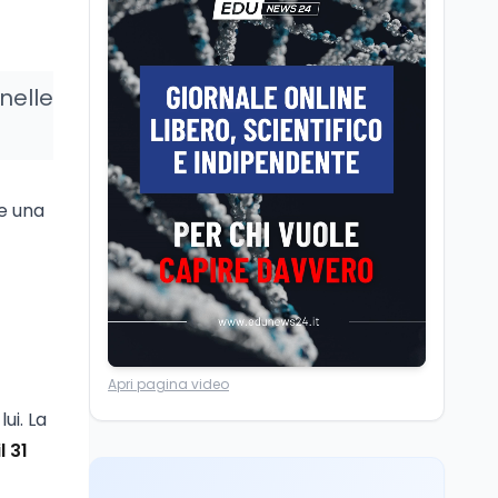
Posizioni economiche
ATA: la matematica
degli arretrati fino a
4.150 euro
nelle
Cultura
6 ago
Spesa culturale in
Lombardia da record,
ma la voragine Nord-
Sud triplica
de una
Cultura
6 ago
Francesco Guccini si è
spento a Pàvana: addio
al Maestrone
Ricerca
6 ago
Apri pagina video
Un secolo di Warburg: il
farmaco anti-tumore
ui. La
che accende la glicolisi
l 31
Ricerca
6 ago