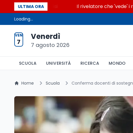
ende la glicolisi
Il rivelatore che 'vede' i reattor
ULTIMA ORA
Loading...
Venerdì
VEN
7
7 agosto 2026
SCUOLA
UNIVERSITÀ
RICERCA
MONDO
Home
Scuola