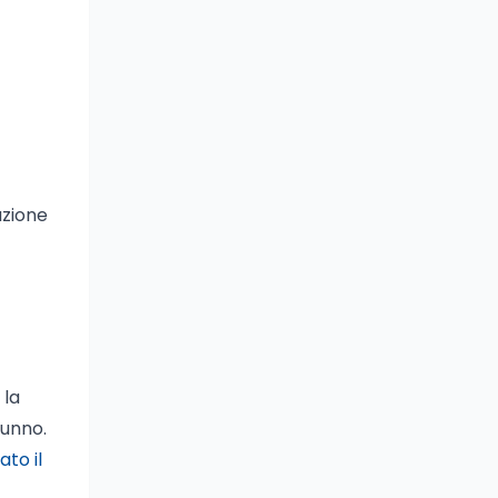
azione
 la
lunno.
to il