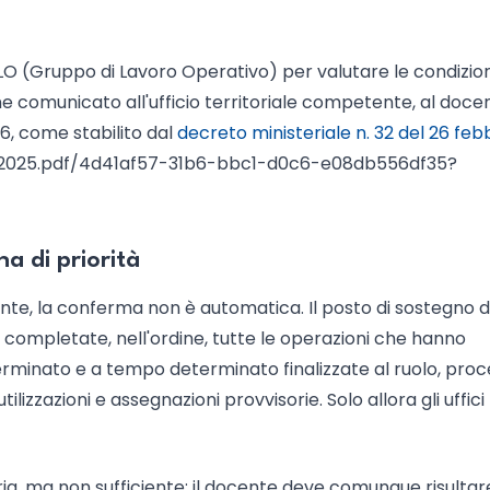
l GLO (Gruppo di Lavoro Operativo) per valutare le condizion
iene comunicato all'ufficio territoriale competente, al doce
26, come stabilito dal
decreto ministeriale n. 32 del 26 feb
-2025.pdf/4d41af57-31b6-bbc1-d0c6-e08db556df35?
a di priorità
igente, la conferma non è automatica. Il posto di sostegno 
completate, nell'ordine, tutte le operazioni che hanno
erminato e a tempo determinato finalizzate al ruolo, pro
utilizzazioni e assegnazioni provvisorie. Solo allora gli uffici
ria, ma non sufficiente: il docente deve comunque risultar