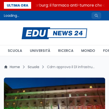
Un secolo di Warburg: il farmaco anti-tumore che accen
ULTIMA ORA
Loading...
SCUOLA
UNIVERSITÀ
RICERCA
MONDO
FO
Home
Scuola
Cdm approva il Dl infrastrutture: 100 milioni per l'IA nelle scuole