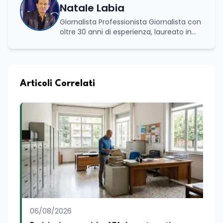
Natale Labia
Giornalista Professionista Giornalista con
oltre 30 anni di esperienza, laureato in
scienze politiche e relazioni internazionali
all’Università La Sapienza di Roma,
collaboro a contratto con L’Edicola e Il
Mattino di Puglia e Basilicata dove mi
occupo di politica e di economia. Per
Articoli Correlati
Edunews24 curo l’informazione politica
relativa ai temi dell’Istruzione. In
particolare, scrivendo delle attività
istituzionali con un focus sia sulle
iniziative e sui programmi dei Ministeri
dell’Istruzione e del Merito, dell’Università
e della Ricerca e della Cultura che su
quelle delle commissioni parlamentari
della Camera dei deputati e del Senato
della Repubblica. Inoltre, sono
amministratore unico di Italialab srl con
cui curo uffici stampa pubblici e privati e
06/08/2026
sviluppo programmi di valorizzazione
culturale e di promozione territoriale. In