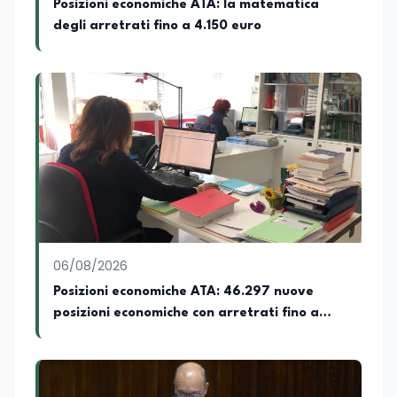
Posizioni economiche ATA: la matematica
passato ho collaborato con testate
degli arretrati fino a 4.150 euro
nazionali e regionali, in particolare
pugliesi, e ho scritto i volumi Il sindaco di
Tutti, edito da Il Castello editore e Dal
Rosso al Nero. Ho partecipato al volume
collettivo edito dalla Fondazione
Tatarella e da Giubilei Regnani editore sui
trent’anni dalla fondazione di Alleanza
nazionale. Per tre legislature sono stato
collaboratore parlamentare
occupandomi di legge di bilancio e di
politiche agroalimentari con particolare
riferimento all’export del Made in Italy e
al contrasto dell’Italian sounding,
collaborando con le Camera di
06/08/2026
commercio italiane all’estero.
Posizioni economiche ATA: 46.297 nuove
Appassionato di storia, di sociologia e di
posizioni economiche con arretrati fino a
costume, spesso racconto all’interno
delle collaborazioni giornalistiche i
4.150 euro
cambiamenti della società italiana e
internazionale attraverso gli usi, le
abitudini e i protagonisti che hanno