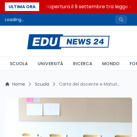
Camere in ferie, riapertura il 9 settembre tra legge elet
ULTIMA ORA
Loading...
SCUOLA
UNIVERSITÀ
RICERCA
MONDO
FO
Home
Scuola
Carta del docente e Maturità 2026: settimana cruciale per la scuola italiana, attesi i decreti decisivi entro gennaio