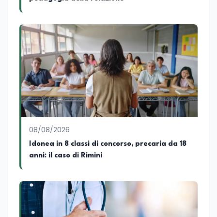
significativa esperienza nella
comunicazione istituzionale e politica,
collaborando con emittenti televisive e
testate della carta stampata. Questa
esperienza sul campo gli ha conferito
una padronanza trasversale dei linguaggi
mediatici, dalla televisione al digitale.
Attualmente ricopre il ruolo di Direttore
Responsabile di EduNews24.it, testata
giornalistica online dedicata al mondo
dell'istruzione, della formazione e delle
politiche educative italiane ed europee,
dove cura la linea editoriale e
supervisiona la produzione di contenuti
08/08/2026
rivolti a docenti, studenti, istituzioni e
Idonea in 8 classi di concorso, precaria da 18
operatori del settore educativo. È inoltre
anni: il caso di Rimini
docente di Comunicazione presso la
SSML Città di Lamezia Terme, istituto
universitario specializzato nella
mediazione linguistica, dove mette a
disposizione delle nuove generazioni di
professionisti della comunicazione il
proprio bagaglio di competenze