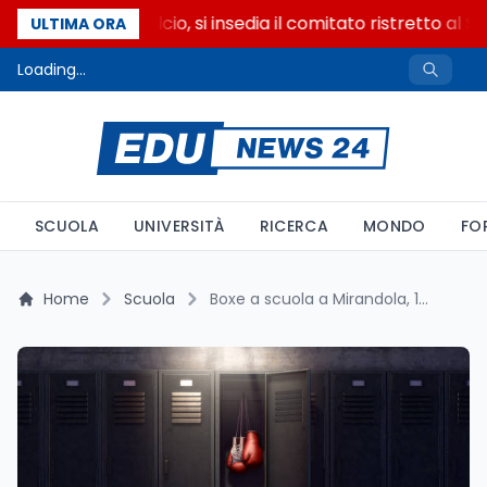
Riforma del calcio, si insedia il comitato ristretto al S
ULTIMA ORA
Loading...
SCUOLA
UNIVERSITÀ
RICERCA
MONDO
FO
Home
Scuola
Boxe a scuola a Mirandola, 11 studenti nel mirino della legge 150