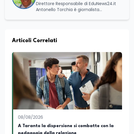
Direttore Responsabile di EduNews24.it
Antonello Torchia è giornalista
professionista, politologo e geografo,
con un percorso formativo e
professionale di ampio respiro che
integra competenze in ambito
economico, geopolitico, comunicativo e
Articoli Correlati
territoriale. Vanta una solida formazione
accademica multidisciplinare: ha
conseguito la Laurea in Economia e
Commercio (quadriennale, Vecchio
Ordinamento), la Laurea Magistrale in
Relazioni Internazionali (LM-52) con la
votazione di 110/110 e lode, e la Laurea
Magistrale in Scienze Geografiche (LM-
80). Un trittico di competenze che gli
consente di leggere i fenomeni
contemporanei con una prospettiva che
abbraccia le dinamiche economiche, le
08/08/2026
relazioni tra Stati e le dimensioni spaziali
e territoriali della società. Nel corso della
A Taranto la dispersione si combatte con la
sua carriera ha maturato una
pedagogia della relazione