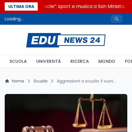
“Noi siamo le Scuole”: sport e musica a San Miniato, ST
ULTIMA ORA
Loading...
SCUOLA
UNIVERSITÀ
RICERCA
MONDO
FO
Home
Scuola
Aggressioni a scuola: il vuoto statistico dietro il calo dell'81%