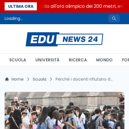
Livio Berruti, addio all'oro olimpico dei 200 metri, eroe
ULTIMA ORA
Loading...
SCUOLA
UNIVERSITÀ
RICERCA
MONDO
FO
Home
Scuola
Perché i docenti rifiutano di accompagnare gli studenti in gite scolastiche? Un'indagine rivela