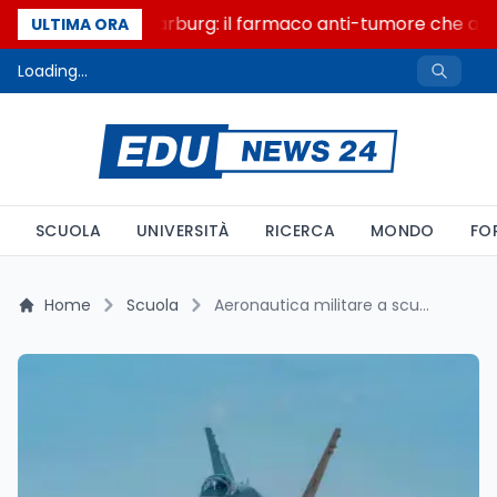
Un secolo di Warburg: il farmaco anti-tumore che accen
ULTIMA ORA
Loading...
SCUOLA
UNIVERSITÀ
RICERCA
MONDO
FO
Home
Scuola
Aeronautica militare a scuola: 180 studenti, 4 comuni e la Costituzione