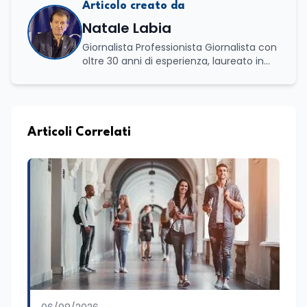
Articolo creato da
Natale Labia
Giornalista Professionista Giornalista con
oltre 30 anni di esperienza, laureato in
scienze politiche e relazioni internazionali
all’Università La Sapienza di Roma,
collaboro a contratto con L’Edicola e Il
Mattino di Puglia e Basilicata dove mi
occupo di politica e di economia. Per
Articoli Correlati
Edunews24 curo l’informazione politica
relativa ai temi dell’Istruzione. In
particolare, scrivendo delle attività
istituzionali con un focus sia sulle
iniziative e sui programmi dei Ministeri
dell’Istruzione e del Merito, dell’Università
e della Ricerca e della Cultura che su
quelle delle commissioni parlamentari
della Camera dei deputati e del Senato
della Repubblica. Inoltre, sono
amministratore unico di Italialab srl con
cui curo uffici stampa pubblici e privati e