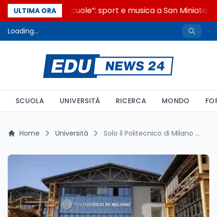
“Noi siamo le Scuole”: sport e musica a San Miniato, ST
ULTIMA ORA
Loading...
SCUOLA
UNIVERSITÀ
RICERCA
MONDO
FO
Home
Università
Solo il Politecnico di Milano entra nella top 100 mondiale del QS 2026 tra le Università italiane