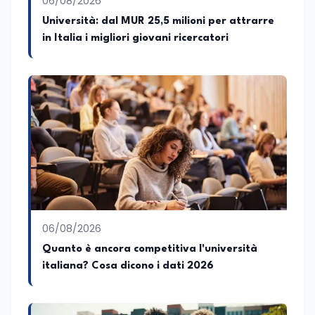
06/08/2026
sviluppo programmi di valorizzazione
culturale e di promozione territoriale. In
Università: dal MUR 25,5 milioni per attrarre
passato ho collaborato con testate
in Italia i migliori giovani ricercatori
nazionali e regionali, in particolare
pugliesi, e ho scritto i volumi Il sindaco di
Tutti, edito da Il Castello editore e Dal
Rosso al Nero. Ho partecipato al volume
collettivo edito dalla Fondazione
Tatarella e da Giubilei Regnani editore sui
trent’anni dalla fondazione di Alleanza
nazionale. Per tre legislature sono stato
collaboratore parlamentare
occupandomi di legge di bilancio e di
politiche agroalimentari con particolare
riferimento all’export del Made in Italy e
al contrasto dell’Italian sounding,
collaborando con le Camera di
06/08/2026
commercio italiane all’estero.
Quanto è ancora competitiva l'università
Appassionato di storia, di sociologia e di
italiana? Cosa dicono i dati 2026
costume, spesso racconto all’interno
delle collaborazioni giornalistiche i
cambiamenti della società italiana e
internazionale attraverso gli usi, le