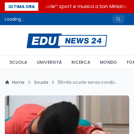
“Noi siamo le Scuole”: sport e musica a San Miniato, ST
ULTIMA ORA
Loading...
SCUOLA
UNIVERSITÀ
RICERCA
MONDO
FO
Home
Scuola
55mila scuole senza condizionatori: il caso del bambino svenuto in Veneto