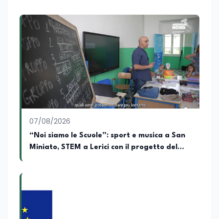
territoriale. Vanta una solida formazione
accademica multidisciplinare: ha
conseguito la Laurea in Economia e
Commercio (quadriennale, Vecchio
Ordinamento), la Laurea Magistrale in
Relazioni Internazionali (LM-52) con la
votazione di 110/110 e lode, e la Laurea
Magistrale in Scienze Geografiche (LM-
80). Un trittico di competenze che gli
consente di leggere i fenomeni
contemporanei con una prospettiva che
abbraccia le dinamiche economiche, le
07/08/2026
relazioni tra Stati e le dimensioni spaziali
e territoriali della società. Nel corso della
“Noi siamo le Scuole”: sport e musica a San
sua carriera ha maturato una
Miniato, STEM a Lerici con il progetto del
significativa esperienza nella
Mim
comunicazione istituzionale e politica,
collaborando con emittenti televisive e
testate della carta stampata. Questa
esperienza sul campo gli ha conferito
una padronanza trasversale dei linguaggi
mediatici, dalla televisione al digitale.