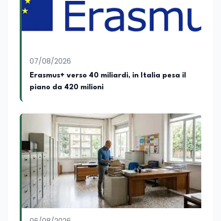
Attualmente ricopre il ruolo di Direttore
Responsabile di EduNews24.it, testata
giornalistica online dedicata al mondo
dell'istruzione, della formazione e delle
politiche educative italiane ed europee,
dove cura la linea editoriale e
supervisiona la produzione di contenuti
07/08/2026
rivolti a docenti, studenti, istituzioni e
Erasmus+ verso 40 miliardi, in Italia pesa il
operatori del settore educativo. È inoltre
piano da 420 milioni
docente di Comunicazione presso la
SSML Città di Lamezia Terme, istituto
universitario specializzato nella
mediazione linguistica, dove mette a
disposizione delle nuove generazioni di
professionisti della comunicazione il
proprio bagaglio di competenze
giornalistiche, analitiche e accademiche.