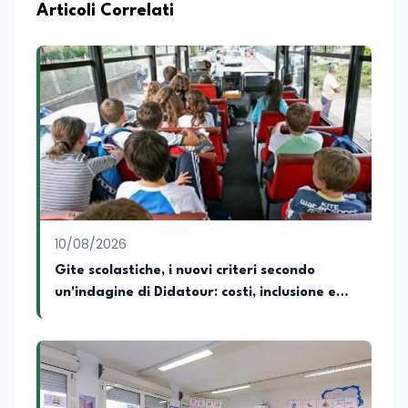
e Internazionali, è CEO di Adventus
Articoli Correlati
Consulting Jdoo (Umag, Croazia dove
risiede stabilmente) e Presidente
Nazionale di ENBAS, ente bilaterale attivo
nella formazione professionale e nelle
politiche attive per il lavoro. In qualità di
Coordinatore Nazionale dei Progetti di
Ricerca presso ERSAF, guida iniziative che
coniugano intelligenza artificiale e
formazione, tra cui FindYourGoal.it,
piattaforma di orientamento scuola-
lavoro basata sul modello LifeComp,
Avatar4University.Org, sistema AI per la
10/08/2026
creazione di corsi universitari con avatar
docente, KeepYouCare.it, piattaforma di
Gite scolastiche, i nuovi criteri secondo
telemedicina, telesoccorso e
un'indagine di Didatour: costi, inclusione e
telerefertazione. È inoltre Delegato della
didattica
Regione Calabria presso il Ministero degli
Esteri per la Cooperazione Internazionale
ed è membro del tavolo delle regioni,
dove coordina un progetto per la
creazione di un Hub Formativo in Tunisia.