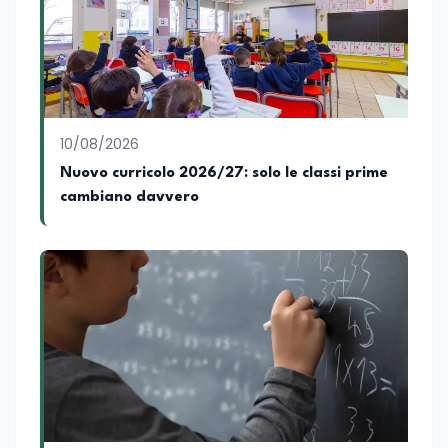
Docente a contratto di Diritto
dell'Economia e Diritto Internazionale
presso la SSML di Lamezia Terme e
presso l'Università Telematica eCampus,
è autore di pubblicazioni in ambito
pedagogico sulle competenze
caratteriali e il framework LifeComp. Ha
tenuto interventi al Senato della
10/08/2026
Repubblica, alla Camera dei Deputati, in
Nuovo curricolo 2026/27: solo le classi prime
Regione Lombardia e a Buenos Aires su
cambiano davvero
temi che spaziano dalla pedagogia
speciale, alla telemedicina ed alla
cooperazione internazionale. Innovation
Manager certificato MISE, unisce visione
strategica e competenza tecnologica
con una vocazione per il dialogo
istituzionale e la ricerca applicata.