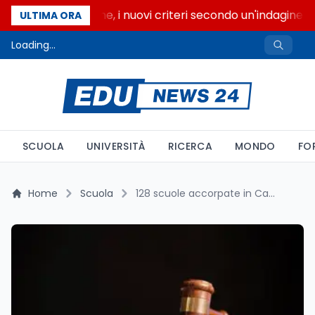
Gite scolastiche, i nuovi criteri secondo un'indagine di 
ULTIMA ORA
Loading...
SCUOLA
UNIVERSITÀ
RICERCA
MONDO
FO
Home
Scuola
128 scuole accorpate in Campania, ma il Sud paga il quadruplo dei tagli