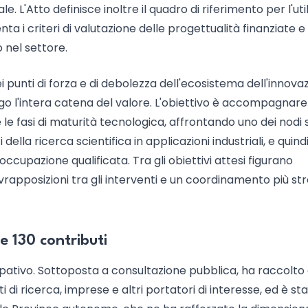
ale. L'Atto definisce inoltre il quadro di riferimento per l'uti
ta i criteri di valutazione delle progettualità finanziate e
 nel settore.
unti di forza e di debolezza dell'ecosistema dell'innova
ngo l'intera catena del valore. L'obiettivo è accompagnare
le fasi di maturità tecnologica, affrontando uno dei nodi s
i della ricerca scientifica in applicazioni industriali, e quindi
cupazione qualificata. Tra gli obiettivi attesi figurano
sovrapposizioni tra gli interventi e un coordinamento più st
 130 contributi
cipativo. Sottoposta a consultazione pubblica, ha raccolto 
i di ricerca, imprese e altri portatori di interesse, ed è st