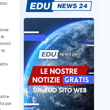
Mario Occhiuto
lizzo
L'8 agosto è la Giornata
europea in memoria
delle vittime del lavoro.
Istituita dal Parlamento
di Strasburgo in ricordo
Università
8 ago
zione
dei minatori morti a
Università statali, il
Marcinelle nel 1956
 le
Fondo ordinario 2026
torici
sale a 9,415 miliardi, c'è
la firma della ministra
 la
Bernini sul decreto
Tecnologia
8 ago
Il cloaking selettivo di
retto
Time: ads invisibili solo
per i chatbot AI
Mondo
8 ago
A Nonthaburi il killer
14enne era bullizzato: la
oltre
CZ-75 era del nonno
ata poi