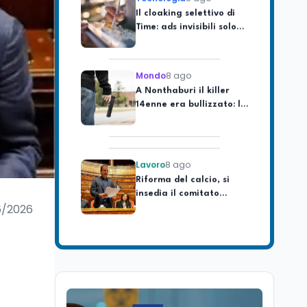
Time: ads invisibili solo
per i chatbot AI
Mondo
8 ago
A Nonthaburi il killer
14enne era bullizzato: la
CZ-75 era del nonno
Lavoro
8 ago
Riforma del calcio, si
insedia il comitato
ristretto al Senato. La
soddisfazione del
6/2026
senatore di Forza Italia,
Mondo
8 ago
Mario Occhiuto
L'8 agosto è la Giornata
europea in memoria
delle vittime del lavoro.
Istituita dal Parlamento
di Strasburgo in ricordo
Università
8 ago