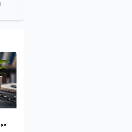
i
grammi
turale e
lleanza
ounding,
stume,
azionale
 sociale
ppo