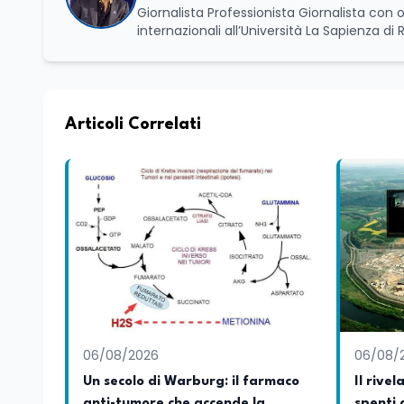
Giornalista Professionista Giornalista con o
internazionali all’Università La Sapienza di
Basilicata dove mi occupo di politica e di economia. Per Edunews24 curo l’informazione pol
dell’Istruzione. In particolare, scrivendo del
dei Ministeri dell’Istruzione e del Merito, de
commissioni parlamentari della Camera dei deputati e de
unico di Italialab srl con cui curo uffici s
Articoli Correlati
di promozione territoriale. In passato ho collaborato con testate nazionali e regionali, in particolare pugliesi, e ho
scritto i volumi Il sindaco di Tutti, edito d
collettivo edito dalla Fondazione Tatarella
nazionale. Per tre legislature sono stato collaboratore parlamentare occupandomi di legge di bilancio e di
politiche agroalimentari con particolare rif
collaborando con le Camera di commercio it
spesso racconto all’interno delle collabora
attraverso gli usi, le abitudini e i protag
e culturale. Pugliese di nascita, vivo a Rom
06/08/2026
06/08/
Un secolo di Warburg: il farmaco
Il rivel
anti-tumore che accende la
spenti 