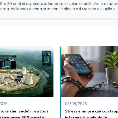
ltre 30 anni di esperienza, laureato in scienze politiche e relazion
 Roma, collaboro a contratto con L’Edicola e Il Mattino di Puglia e
itica relativa ai temi
le attività istituzionali con un focus sia sulle iniziative e sui pro
ll’Università e della Ricerca e della Cultura che su quelle delle
l Senato della Repubblica. Inoltre, sono amministratore
tampa pubblici e privati e sviluppo programmi di valorizzazione cul
a Il Castello editore e Dal Rosso al Nero. Ho partecipato al volume
 e da Giubilei Regnani editore sui trent’anni dalla fondazione di A
erimento all’export del Made in Italy e al contrasto dell’Italian s
aliane all’estero. Appassionato di storia, di sociologia e di co
zioni giornalistiche i cambiamenti della società italiana e intern
onisti che hanno accompagnato negli anni lo sviluppo e la crescita
a o in un ipotetico altrove.
2026
03/08/2026
atore che 'vede' i reattori
Stress e umore giù con tro
attraverso 400 metri di
internet: il ruolo della