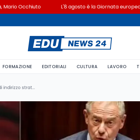
rio Occhiuto
L'8 agosto è la Giornata europea in mem
FORMAZIONE
EDITORIALI
CULTURA
LAVORO
T
Urso e Bernini firmano l'atto di indirizzo strategico MIMIT-MUR 2026-2028