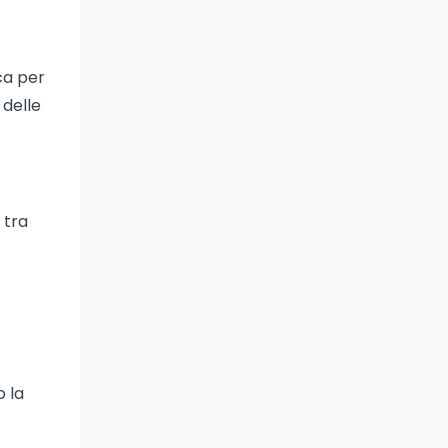
ca per
 delle
 tra
o la