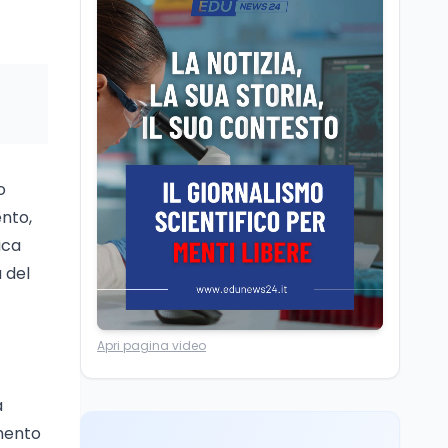
dei minatori morti a
Università statali, il
Marcinelle nel 1956
Fondo ordinario 2026
sale a 9,415 miliardi, c'è
la firma della ministra
Bernini sul decreto
Tecnologia
8 ago
Il cloaking selettivo di
Time: ads invisibili solo
per i chatbot AI
o
ento,
Mondo
8 ago
ica
A Nonthaburi il killer
14enne era bullizzato: la
 del
CZ-75 era del nonno
Lavoro
8 ago
Apri pagina video
Riforma del calcio, si
insedia il comitato
ristretto al Senato. La
a
soddisfazione del
amento
senatore di Forza Italia,
Mondo
8 ago