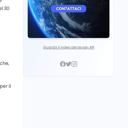
e
el 30
Guarda il video del plugin API
iche,
per il