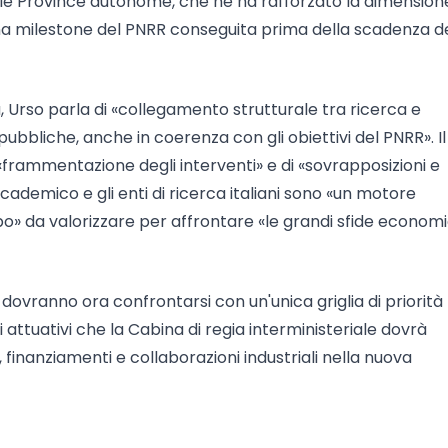
lle Province autonome, che ne ha rafforzato la dimension
 una milestone del PNRR conseguita prima della scadenza d
 Urso parla di «collegamento strutturale tra ricerca e
 pubbliche, anche in coerenza con gli obiettivi del PNRR». Il
«frammentazione degli interventi» e di «sovrapposizioni e
ccademico e gli enti di ricerca italiani sono «un motore
po» da valorizzare per affrontare «le grandi sfide econom
 dovranno ora confrontarsi con un'unica griglia di priorità 
attuativi che la Cabina di regia interministeriale dovrà
finanziamenti e collaborazioni industriali nella nuova