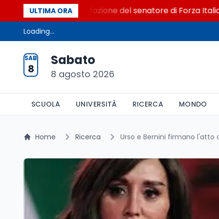
al Senato. La soddisfazione del senatore di Forza Italia, Ma
ULTIMA ORA
Loading...
Sabato
SAB
8
8 agosto 2026
SCUOLA
UNIVERSITÀ
RICERCA
MONDO
Home
Ricerca