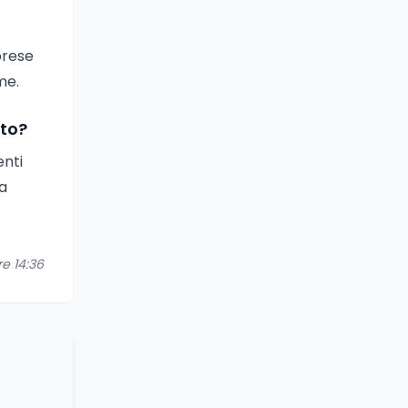
prese
me.
tto?
enti
va
re 14:36