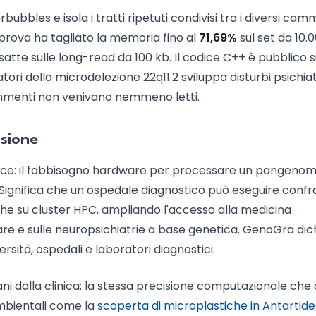
bubbles e isola i tratti ripetuti condivisi tra i diversi camm
 di prova ha tagliato la memoria fino al
71,69%
sul set da 10.
esatte sulle long-read da 100 kb. Il codice C++ è pubblico 
atori della microdelezione 22q11.2 sviluppa disturbi psichiat
ammenti non venivano nemmeno letti.
isione
 duplice: il fabbisogno hardware per processare un pangeno
. Significa che un ospedale diagnostico può eseguire confr
e su cluster HPC, ampliando l'accesso alla medicina
 rare e sulle neuropsichiatrie a base genetica. GenoGra dic
sità, ospedali e laboratori diagnostici.
tani dalla clinica: la stessa precisione computazionale che 
mbientali come la
scoperta di microplastiche in Antartide