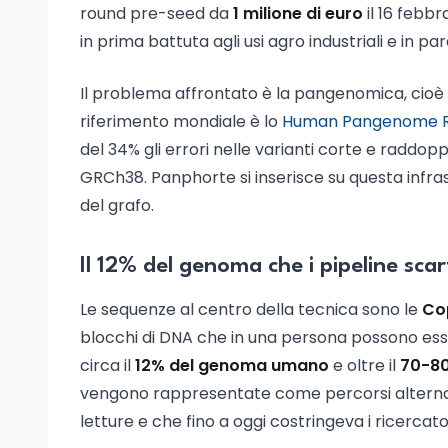
round pre-seed da
1 milione di euro
il 16 febb
in prima battuta agli usi agro industriali e in par
Il problema affrontato è la pangenomica, cioè l
riferimento mondiale è lo
Human Pangenome Re
del 34% gli errori nelle varianti corte e raddoppi
GRCh38. Panphorte si inserisce su questa infra
del grafo.
Il 12% del genoma che i pipeline sc
Le sequenze al centro della tecnica sono le
Co
blocchi di DNA che in una persona possono esse
circa il
12% del genoma umano
e oltre il
70-80
vengono rappresentate come percorsi alternati
letture e che fino a oggi costringeva i ricercato