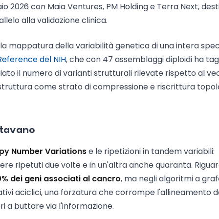
raio 2026 con Maia Ventures, PM Holding e Terra Next, dest
allelo alla validazione clinica.
a mappatura della variabilità genetica di una intera specie
ference del NIH
, che con 47 assemblaggi diploidi ha tag
ato il numero di varianti strutturali rilevate rispetto al v
struttura come strato di compressione e riscrittura topo
artavano
py Number Variations
e le ripetizioni in tandem variabili:
re ripetuti due volte e in un'altra anche quaranta. Rigua
% dei geni associati al cancro
, ma negli algoritmi a gra
vi aciclici, una forzatura che corrompe l'allineamento d
ri a buttare via l'informazione.