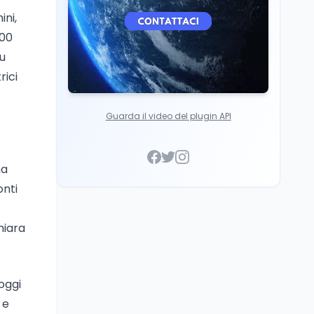
ini,
000
su
rici
Guarda il video del plugin API
ma
onti
hiara
oggi
e