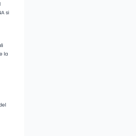
d
A si
li
e la
del