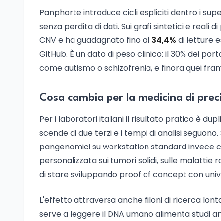
Panphorte introduce cicli espliciti dentro i super
senza perdita di dati. Sui grafi sintetici e reali
CNV e ha guadagnato fino al
34,4%
di letture 
GitHub. È un dato di peso clinico: il 30% dei port
come autismo o schizofrenia, e finora quei fr
Cosa cambia per la medicina di prec
Per i laboratori italiani il risultato pratico è
scende di due terzi e i tempi di analisi seguono
pangenomici su workstation standard invece ch
personalizzata sui tumori solidi, sulle malattie
di stare sviluppando proof of concept con univer
L'effetto attraversa anche filoni di ricerca lon
serve a leggere il DNA umano alimenta studi a