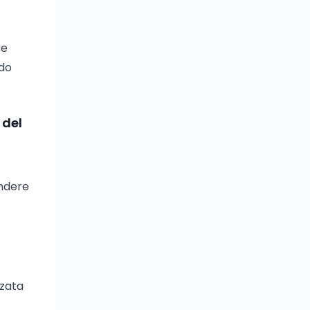
re
ndo
 del
endere
zzata