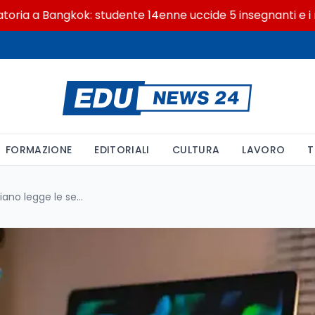
 Bangkok: studente 14enne uccide 5 insegnanti e i nonni
FORMAZIONE
EDITORIALI
CULTURA
LAVORO
T
Panphorte, il pangenoma italiano legge le sequenze del DNA finora scartate