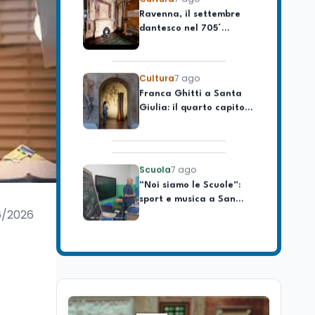
dantesco nel 705°
longevo dell’Italia
anniversario della morte
repubblicana
del Sommo Poeta
Cultura
7 ago
Franca Ghitti a Santa
Giulia: il quarto capitolo
dei Palcoscenici
Scuola
7 ago
“Noi siamo le Scuole”:
sport e musica a San
Miniato, STEM a Lerici
con il progetto del Mim
6/2026
Mondo
7 ago
Sparatoria a Bangkok:
studente 14enne uccide
5 insegnanti e i nonni
Editoriali
7 ago