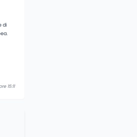
 di
pea.
re 15:11