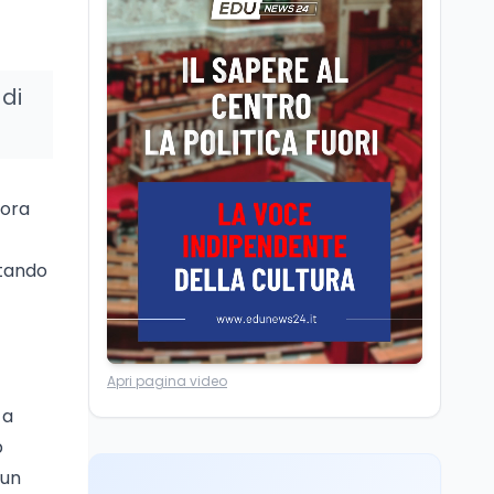
Camere in ferie,
riapertura il 9
settembre tra legge
elettorale e Rai. La
di
premier Meloni attesa a
Cultura
7 ago
Bari il 4 settembre per
Ravenna, il settembre
celebrare il governo più
dantesco nel 705°
longevo dell’Italia
anniversario della morte
repubblicana
nora
del Sommo Poeta
Cultura
7 ago
Franca Ghitti a Santa
ntando
Giulia: il quarto capitolo
dei Palcoscenici
Scuola
7 ago
Apri pagina video
“Noi siamo le Scuole”:
 a
sport e musica a San
Miniato, STEM a Lerici
p
con il progetto del Mim
 un
Mondo
7 ago