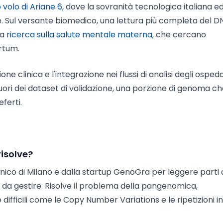
o volo di Ariane 6
, dove la sovranità tecnologica italiana e
e. Sul versante biomedico, una lettura più completa del DN
la
ricerca sulla salute mentale materna
, che cercano
artum.
e clinica e l'integrazione nei flussi di analisi degli ospeda
i fuori dei dataset di validazione, una porzione di genoma ch
ferti.
isolve?
nico di Milano e dalla startup GenoGra per leggere parti 
a gestire. Risolve il problema della pangenomica,
difficili come le Copy Number Variations e le ripetizioni in