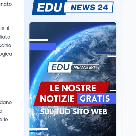
inato
Sparatoria a Bangkok:
studente 14enne uccide
5 insegnanti e i nonni
. Il
Editoriali
7 ago
liato
Camere in ferie,
ecchio
riapertura il 9
settembre tra legge
logica
elettorale e Rai. La
premier Meloni attesa a
Cultura
7 ago
Bari il 4 settembre per
Ravenna, il settembre
celebrare il governo più
dantesco nel 705°
longevo dell’Italia
anniversario della morte
repubblicana
del Sommo Poeta
rdano
Cultura
7 ago
Franca Ghitti a Santa
fo
Giulia: il quarto capitolo
elle
dei Palcoscenici