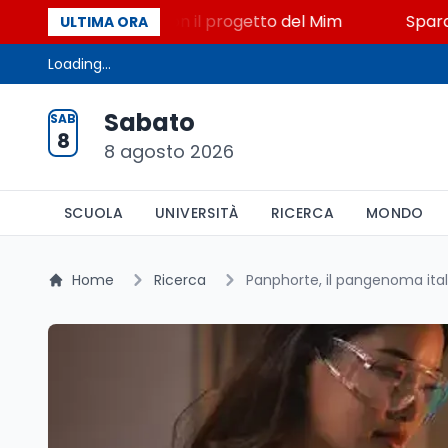
 STEM a Lerici con il progetto del Mim
Sparatoria a
ULTIMA ORA
Loading...
Sabato
SAB
8
8 agosto 2026
SCUOLA
UNIVERSITÀ
RICERCA
MONDO
Home
Ricerca