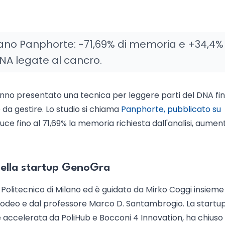
ano Panphorte: -71,69% di memoria e +34,4% 
 DNA legate al cancro.
hanno presentato una tecnica per leggere parti del DNA fi
a gestire. Lo studio si chiama
Panphorte, pubblicato su
duce fino al 71,69% la memoria richiesta dall'analisi, aume
 della startup GenoGra
olitecnico di Milano ed è guidato da Mirko Coggi insieme
Amodeo e dal professore Marco D. Santambrogio. La startu
accelerata da PoliHub e Bocconi 4 Innovation, ha chiuso