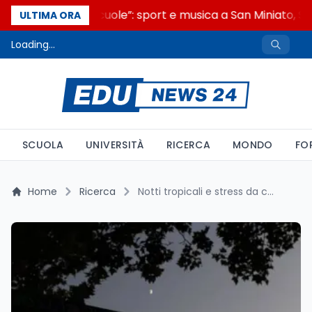
“Noi siamo le Scuole”: sport e musica a San Miniato, ST
ULTIMA ORA
Loading...
SCUOLA
UNIVERSITÀ
RICERCA
MONDO
FO
Home
Ricerca
Notti tropicali e stress da calore: cosa dice lo studio ECMWF per l'Italia