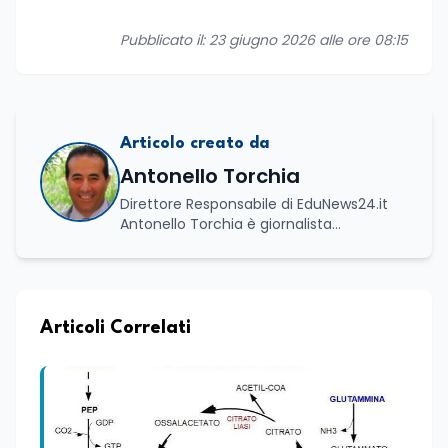
Pubblicato il: 23 giugno 2026 alle ore 08:15
Articolo creato da
Antonello Torchia
Direttore Responsabile di EduNews24.it
Antonello Torchia è giornalista
professionista, politologo e geografo,
con un percorso formativo e
professionale di ampio respiro che
integra competenze in ambito
economico, geopolitico, comunicativo e
Articoli Correlati
territoriale. Vanta una solida formazione
accademica multidisciplinare: ha
conseguito la Laurea in Economia e
Commercio (quadriennale, Vecchio
Ordinamento), la Laurea Magistrale in
Relazioni Internazionali (LM-52) con la