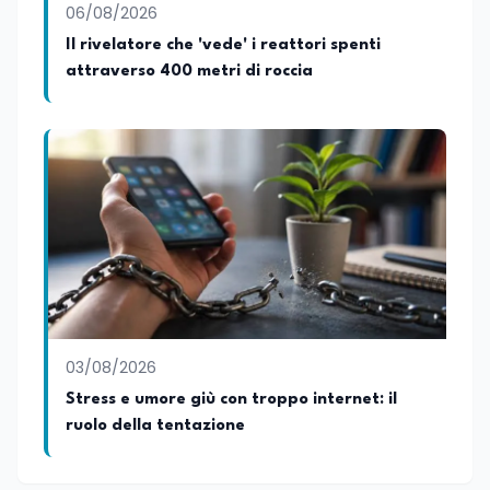
supervisiona la produzione di contenuti
06/08/2026
rivolti a docenti, studenti, istituzioni e
Il rivelatore che 'vede' i reattori spenti
operatori del settore educativo. È inoltre
attraverso 400 metri di roccia
docente di Comunicazione presso la
SSML Città di Lamezia Terme, istituto
universitario specializzato nella
mediazione linguistica, dove mette a
disposizione delle nuove generazioni di
professionisti della comunicazione il
proprio bagaglio di competenze
giornalistiche, analitiche e accademiche.
03/08/2026
Stress e umore giù con troppo internet: il
ruolo della tentazione