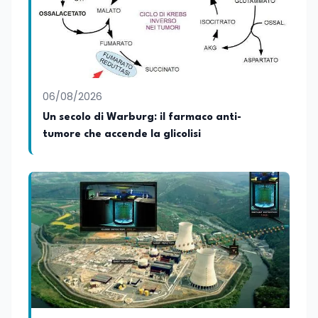
votazione di 110/110 e lode, e la Laurea
Magistrale in Scienze Geografiche (LM-
80). Un trittico di competenze che gli
consente di leggere i fenomeni
contemporanei con una prospettiva che
abbraccia le dinamiche economiche, le
06/08/2026
relazioni tra Stati e le dimensioni spaziali
e territoriali della società. Nel corso della
Un secolo di Warburg: il farmaco anti-
sua carriera ha maturato una
tumore che accende la glicolisi
significativa esperienza nella
comunicazione istituzionale e politica,
collaborando con emittenti televisive e
testate della carta stampata. Questa
esperienza sul campo gli ha conferito
una padronanza trasversale dei linguaggi
mediatici, dalla televisione al digitale.
Attualmente ricopre il ruolo di Direttore
Responsabile di EduNews24.it, testata
giornalistica online dedicata al mondo
dell'istruzione, della formazione e delle
politiche educative italiane ed europee,
dove cura la linea editoriale e