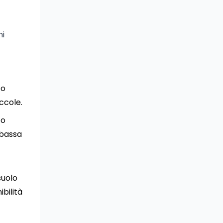
mi
to
ccole.
to
bbassa
suolo
ibilità