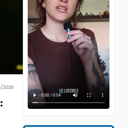
Lavoro
8 ago
Riforma del calcio, si
insedia il comitato
ristretto al Senato. La
soddisfazione del
5/2026
senatore di Forza Italia,
Mondo
8 ago
Mario Occhiuto
L'8 agosto è la Giornata
:
europea in memoria
delle vittime del lavoro.
Istituita dal Parlamento
di Strasburgo in ricordo
Università
8 ago
dei minatori morti a