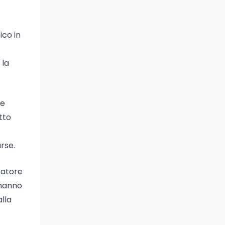
ico in
 la
 e
tto
rse.
catore
 hanno
lla