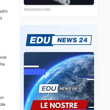
Lavoro
8 ago
Apri pagina video
Riforma del calcio, si
guito
insedia il comitato
da
ristretto al Senato. La
soddisfazione del
senatore di Forza Italia,
Mondo
8 ago
Mario Occhiuto
L'8 agosto è la Giornata
europea in memoria
delle vittime del lavoro.
Istituita dal Parlamento
ecie
di Strasburgo in ricordo
Università
8 ago
dei minatori morti a
che
Università statali, il
Marcinelle nel 1956
Fondo ordinario 2026
sale a 9,415 miliardi, c'è
la firma della ministra
Bernini sul decreto
Tecnologia
8 ago
Il cloaking selettivo di
on
Time: ads invisibili solo
per i chatbot AI
ale