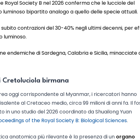
he Royal Society B nel 2026 conferma che le lucciole del
uminoso bipartito analogo a quello delle specie attuali.
 subito contrazioni del 30-40% negli ultimi decenni, per ef
to luminoso.
lcune endemiche di Sardegna, Calabria e Sicilia, minacciate 
di Cretoluciola birmana
area oggi corrispondente al Myanmar, i ricercatori hanno
alente al Cretaceo medio, circa 99 milioni di anni fa. Il fos
o in uno studio del 2026 coordinato da Shuailong Yuan
oceedings of the Royal Society B: Biological Sciences
.
stica anatomica più rilevante è la presenza di un
organo