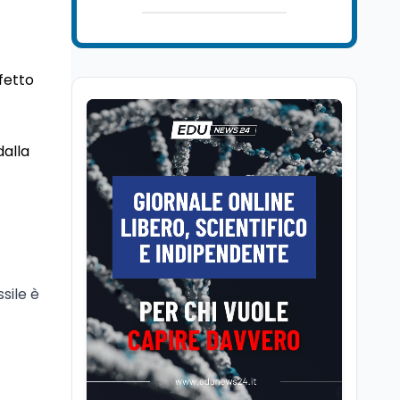
Mondo
8 ago
Mario Occhiuto
L'8 agosto è la Giornata
europea in memoria
delle vittime del lavoro.
fetto
Istituita dal Parlamento
di Strasburgo in ricordo
Università
8 ago
dei minatori morti a
Università statali, il
Marcinelle nel 1956
dalla
Fondo ordinario 2026
sale a 9,415 miliardi, c'è
la firma della ministra
Bernini sul decreto
Tecnologia
8 ago
Il cloaking selettivo di
Time: ads invisibili solo
per i chatbot AI
sile è
Mondo
8 ago
A Nonthaburi il killer
14enne era bullizzato: la
CZ-75 era del nonno