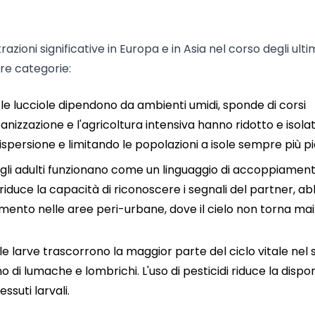
azioni significative in Europa e in Asia nel corso degli ulti
tre categorie:
: le lucciole dipendono da ambienti umidi, sponde di corsi
rbanizzazione e l'agricoltura intensiva hanno ridotto e isola
ispersione e limitando le popolazioni a isole sempre più pi
 degli adulti funzionano come un linguaggio di accoppiamen
a riduce la capacità di riconoscere i segnali del partner, a
piamento nelle aree peri-urbane, dove il cielo non torna mai
 le larve trascorrono la maggior parte del ciclo vitale nel 
 di lumache e lombrichi. L'uso di pesticidi riduce la dispon
suti larvali.