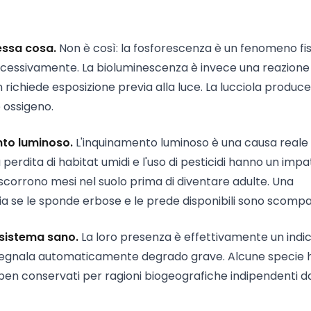
essa cosa.
Non è così: la fosforescenza è un fenomeno fis
uccessivamente. La bioluminescenza è invece una reazione
n richiede esposizione previa alla luce. La lucciola produce
 ossigeno.
nto luminoso.
L'inquinamento luminoso è una causa reale
perdita di habitat umidi e l'uso di pesticidi hanno un impa
ascorrono mesi nel suolo prima di diventare adulte. Una
a se le sponde erbose e le prede disponibili sono scompa
osistema sano.
La loro presenza è effettivamente un indi
n segnala automaticamente degrado grave. Alcune specie
 ben conservati per ragioni biogeografiche indipendenti da