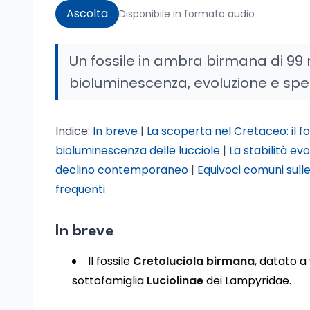
Ascolta
Disponibile in formato audio
Un fossile in ambra birmana di 99 mil
bioluminescenza, evoluzione e speci
Indice:
In breve
|
La scoperta nel Cretaceo: il f
bioluminescenza delle lucciole
|
La stabilità ev
declino contemporaneo
|
Equivoci comuni sulle
frequenti
In breve
Il fossile
Cretoluciola birmana
, datato a 
sottofamiglia
Luciolinae
dei Lampyridae.