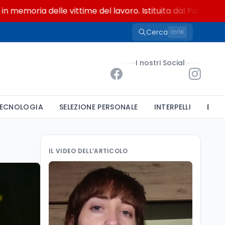
ria delle vittime del lavoro. Istituita dal Parlamento di S
Cerca
K
Ctrl
I nostri Social
ECNOLOGIA
SELEZIONE PERSONALE
INTERPELLI
BAND
IL VIDEO DELL’ARTICOLO