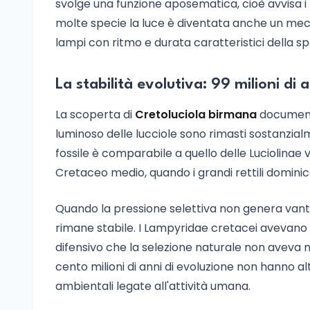
svolge una funzione aposematica, cioè avvisa i p
molte specie la luce è diventata anche un me
lampi con ritmo e durata caratteristici della 
La stabilità evolutiva: 99 milioni d
La scoperta di
Cretoluciola birmana
documenta
luminoso delle lucciole sono rimasti sostanzialm
fossile è comparabile a quello delle Luciolinae v
Cretaceo medio, quando i grandi rettili dominic
Quando la pressione selettiva non genera vantagg
rimane stabile. I Lampyridae cretacei avevano 
difensivo che la selezione naturale non aveva mo
cento milioni di anni di evoluzione non hanno alt
ambientali legate all'attività umana.