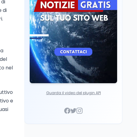
 di
Mondo
8 ago
 di
A Nonthaburi il killer
i.
14enne era bullizzato: la
CZ-75 era del nonno
ma
 del
to nel
uttivo
Guarda il video del plugin API
tivo e
uasi