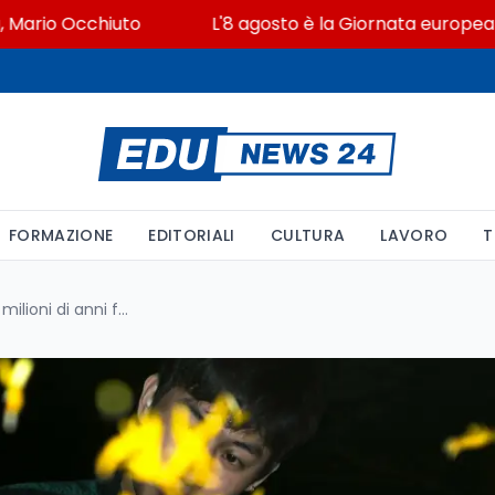
o Occhiuto
L'8 agosto è la Giornata europea in memo
FORMAZIONE
EDITORIALI
CULTURA
LAVORO
T
Le lucciole esistevano già 99 milioni di anni fa: la scoperta in ambra birmana