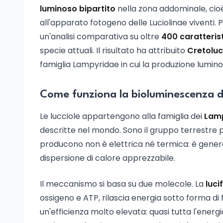
luminoso bipartito
nella zona addominale, cioè
all'apparato fotogeno delle Luciolinae viventi. Pe
un'analisi comparativa su oltre
400 caratteris
specie attuali. Il risultato ha attribuito
Cretoluc
famiglia Lampyridae in cui la produzione lumino
Come funziona la bioluminescenza de
Le lucciole appartengono alla famiglia dei
Lam
descritte nel mondo. Sono il gruppo terrestre pi
producono non è elettrica né termica: è gene
dispersione di calore apprezzabile.
Il meccanismo si basa su due molecole. La
luci
ossigeno e ATP, rilascia energia sotto forma di 
un'efficienza molto elevata: quasi tutta l'energi