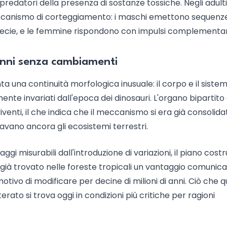
redatori della presenza di sostanze tossiche. Negli adulti
ccanismo di corteggiamento: i maschi emettono sequenze
specie, e le femmine rispondono con impulsi complementar
i anni senza cambiamenti
 una continuità morfologica inusuale: il corpo e il siste
ente invariati dall'epoca dei dinosauri. L'organo bipartito
iventi, il che indica che il meccanismo si era già consolida
avano ancora gli ecosistemi terrestri.
i misurabili dall'introduzione di variazioni, il piano costr
già trovato nelle foreste tropicali un vantaggio comunica
tivo di modificare per decine di milioni di anni. Ciò che q
erato si trova oggi in condizioni più critiche per ragioni