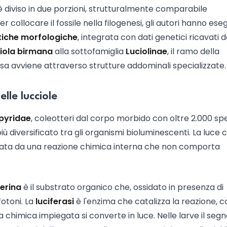
 diviso in due porzioni, strutturalmente comparabile
r collocare il fossile nella filogenesi, gli autori hanno ese
tiche morfologiche
, integrata con dati genetici ricavati 
iola birmana
alla sottofamiglia
Luciolinae
, il ramo della
sa avviene attraverso strutture addominali specializzate.
lle lucciole
pyridae
, coleotteri dal corpo morbido con oltre 2.000 sp
ù diversificato tra gli organismi bioluminescenti. La luce 
rata da una reazione chimica interna che non comporta
ferina
è il substrato organico che, ossidato in presenza di
fotoni. La
luciferasi
è l'enzima che catalizza la reazione, c
a chimica impiegata si converte in luce. Nelle larve il segn