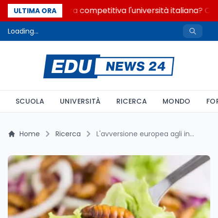
Quanto è ancora competitiva l'università italiana? Cosa
ULTIMA ORA
Loading...
SCUOLA
UNIVERSITÀ
RICERCA
MONDO
FO
Home
Ricerca
L'avversione europea agli insetti ha radici genetiche da 9.000 anni