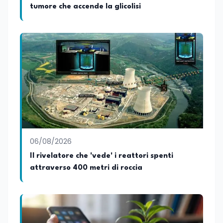
telemedicina, telesoccorso e
tumore che accende la glicolisi
telerefertazione. È inoltre Delegato della
Regione Calabria presso il Ministero degli
Esteri per la Cooperazione Internazionale
ed è membro del tavolo delle regioni,
dove coordina un progetto per la
creazione di un Hub Formativo in Tunisia.
Docente a contratto di Diritto
dell'Economia e Diritto Internazionale
presso la SSML di Lamezia Terme e
presso l'Università Telematica eCampus,
è autore di pubblicazioni in ambito
pedagogico sulle competenze
caratteriali e il framework LifeComp. Ha
tenuto interventi al Senato della
06/08/2026
Repubblica, alla Camera dei Deputati, in
Il rivelatore che 'vede' i reattori spenti
Regione Lombardia e a Buenos Aires su
attraverso 400 metri di roccia
temi che spaziano dalla pedagogia
speciale, alla telemedicina ed alla
cooperazione internazionale. Innovation
Manager certificato MISE, unisce visione
strategica e competenza tecnologica
con una vocazione per il dialogo