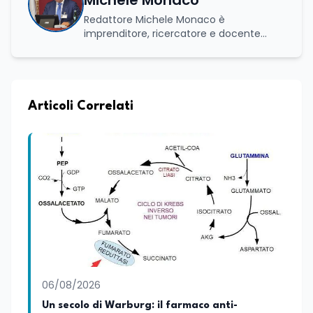
Michele Monaco
Redattore Michele Monaco è
imprenditore, ricercatore e docente
universitario con oltre vent'anni di
esperienza nell'innovazione digitale, nella
formazione e nella consulenza
strategica. Laureato in Scienze Politiche
e Internazionali, è CEO di Adventus
Articoli Correlati
Consulting Jdoo (Umag, Croazia dove
risiede stabilmente) e Presidente
Nazionale di ENBAS, ente bilaterale attivo
nella formazione professionale e nelle
politiche attive per il lavoro. In qualità di
Coordinatore Nazionale dei Progetti di
Ricerca presso ERSAF, guida iniziative che
coniugano intelligenza artificiale e
formazione, tra cui FindYourGoal.it,
piattaforma di orientamento scuola-
lavoro basata sul modello LifeComp,
Avatar4University.Org, sistema AI per la
06/08/2026
creazione di corsi universitari con avatar
docente, KeepYouCare.it, piattaforma di
Un secolo di Warburg: il farmaco anti-