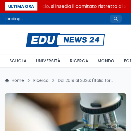
Riforma del calcio, si insedia il comitato ristretto al S
ULTIMA ORA
Loading...
SCUOLA
UNIVERSITÀ
RICERCA
MONDO
FO
Home
Ricerca
Dal 2019 al 2026: l'Italia formalizza la sua presenza in SESAME