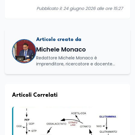
Pubblicato il: 24 giugno 2026 alle ore 15:27
Articolo creato da
Michele Monaco
Redattore Michele Monaco è
imprenditore, ricercatore e docente
universitario con oltre vent'anni di
esperienza nell'innovazione digitale, nella
formazione e nella consulenza
strategica. Laureato in Scienze Politiche
e Internazionali, è CEO di Adventus
Articoli Correlati
Consulting Jdoo (Umag, Croazia dove
risiede stabilmente) e Presidente
Nazionale di ENBAS, ente bilaterale attivo
nella formazione professionale e nelle
politiche attive per il lavoro. In qualità di
Coordinatore Nazionale dei Progetti di