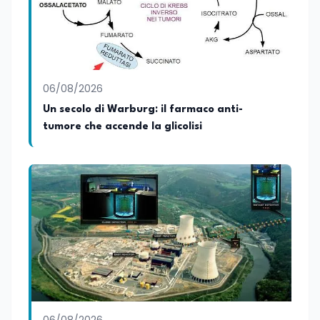
Ricerca presso ERSAF, guida iniziative che
coniugano intelligenza artificiale e
formazione, tra cui FindYourGoal.it,
piattaforma di orientamento scuola-
lavoro basata sul modello LifeComp,
Avatar4University.Org, sistema AI per la
06/08/2026
creazione di corsi universitari con avatar
docente, KeepYouCare.it, piattaforma di
Un secolo di Warburg: il farmaco anti-
telemedicina, telesoccorso e
tumore che accende la glicolisi
telerefertazione. È inoltre Delegato della
Regione Calabria presso il Ministero degli
Esteri per la Cooperazione Internazionale
ed è membro del tavolo delle regioni,
dove coordina un progetto per la
creazione di un Hub Formativo in Tunisia.
Docente a contratto di Diritto
dell'Economia e Diritto Internazionale
presso la SSML di Lamezia Terme e
presso l'Università Telematica eCampus,
è autore di pubblicazioni in ambito
pedagogico sulle competenze
caratteriali e il framework LifeComp. Ha
tenuto interventi al Senato della