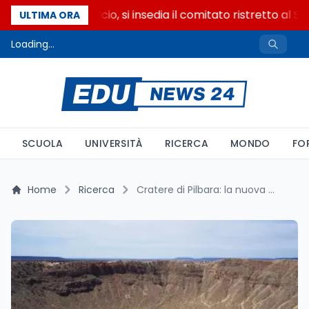
Riforma del calcio, si insedia il comitato ristretto al S
ULTIMA ORA
Loading...
SCUOLA
UNIVERSITÀ
RICERCA
MONDO
FO
Home
Ricerca
Cratere di Pilbara: la nuova età lo conferma il più antico della Terra