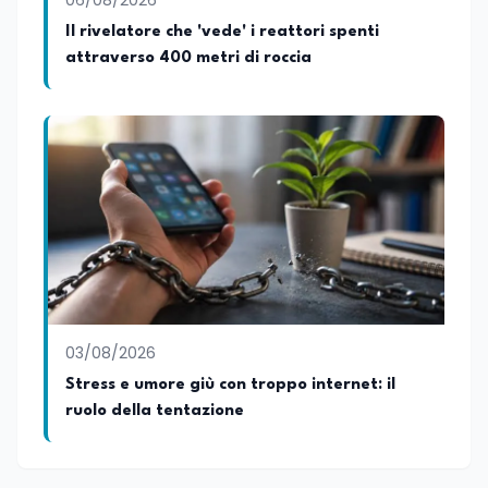
06/08/2026
Repubblica, alla Camera dei Deputati, in
Il rivelatore che 'vede' i reattori spenti
Regione Lombardia e a Buenos Aires su
attraverso 400 metri di roccia
temi che spaziano dalla pedagogia
speciale, alla telemedicina ed alla
cooperazione internazionale. Innovation
Manager certificato MISE, unisce visione
strategica e competenza tecnologica
con una vocazione per il dialogo
istituzionale e la ricerca applicata.
03/08/2026
Stress e umore giù con troppo internet: il
ruolo della tentazione