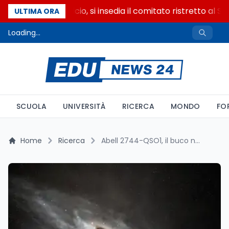
Riforma del calcio, si insedia il comitato ristretto al S
ULTIMA ORA
Loading...
SCUOLA
UNIVERSITÀ
RICERCA
MONDO
FO
Home
Ricerca
Abell 2744-QSO1, il buco nero che pesa piu' della sua galassia ospite