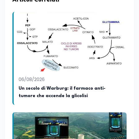
Articoli Correlati
conoscenza approfondita delle politiche
attive del lavoro e delle dinamiche che
legano istruzione, occupazione e
sviluppo delle competenze. Alla
preparazione economica e professionale
affianca una grande passione per la
lettura e per il giornalismo, che ne
arricchiscono il profilo umano e
culturale. Spazia con disinvoltura tra
diverse tematiche, offrendo sempre il
proprio punto di vista con equilibrio,
sensibilità e spirito critico.
06/08/2026
Un secolo di Warburg: il farmaco anti-
tumore che accende la glicolisi