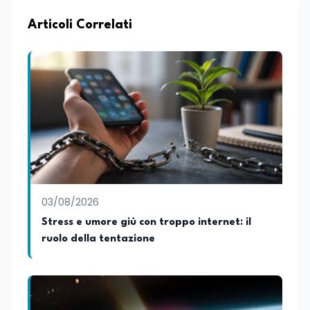
nell’ambito della formazione
professionale, distinguendosi per una
Articoli Correlati
conoscenza approfondita delle politiche
attive del lavoro e delle dinamiche che
legano istruzione, occupazione e
sviluppo delle competenze. Alla
preparazione economica e professionale
affianca una grande passione per la
lettura e per il giornalismo, che ne
arricchiscono il profilo umano e
culturale. Spazia con disinvoltura tra
diverse tematiche, offrendo sempre il
proprio punto di vista con equilibrio,
sensibilità e spirito critico.
03/08/2026
Stress e umore giù con troppo internet: il
ruolo della tentazione