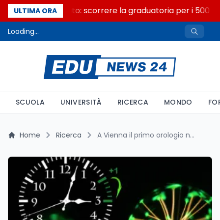
Consiglio di Stato: scorrere la graduatoria per i 500 po
ULTIMA ORA
Loading...
SCUOLA
UNIVERSITÀ
RICERCA
MONDO
FO
Home
Ricerca
A Vienna il primo orologio nucleare autonomo lo guida un italiano