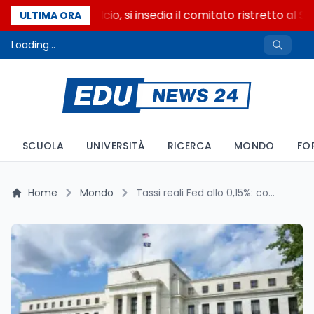
Riforma del calcio, si insedia il comitato ristretto al S
ULTIMA ORA
Loading...
SCUOLA
UNIVERSITÀ
RICERCA
MONDO
FO
Home
Mondo
Tassi reali Fed allo 0,15%: cosa cambia per il Fomc del 28-29 luglio