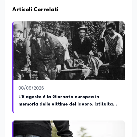
nell’ambito della formazione
professionale, distinguendosi per una
Articoli Correlati
conoscenza approfondita delle politiche
attive del lavoro e delle dinamiche che
legano istruzione, occupazione e
sviluppo delle competenze. Alla
preparazione economica e professionale
affianca una grande passione per la
lettura e per il giornalismo, che ne
arricchiscono il profilo umano e
culturale. Spazia con disinvoltura tra
diverse tematiche, offrendo sempre il
proprio punto di vista con equilibrio,
sensibilità e spirito critico.
08/08/2026
L'8 agosto è la Giornata europea in
memoria delle vittime del lavoro. Istituita
dal Parlamento di Strasburgo in ricordo dei
minatori morti a Marcinelle nel 1956