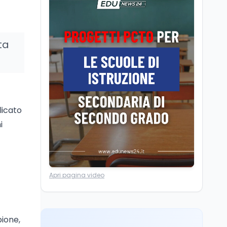
La ministra Calderone
firma il patto con Asstel
per il rilancio del Siisl,
piattaforma, in
ta
collaborazione con
Cultura
6 ago
l'Inps, per l'incontro tra
Cinema, chiusa la fase
domanda e offerta di
istruttoria: voto finale il
lavoro
9 settembre in Aula. La
soddisfazione di
Mollicone
licato
Scuola
6 ago
Posizioni economiche
i
ATA: 46.297 nuove
posizioni economiche
con arretrati fino a
4.150 euro
Cultura
6 ago
Apri pagina video
Francesco Guccini si è
spento a Pàvana: addio
al Maestrone
pione,
Cultura
6 ago