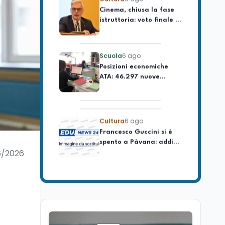
istruttoria: voto finale il
lavoro
9 settembre in Aula. La
soddisfazione di
Mollicone
Scuola
6 ago
Posizioni economiche
ATA: 46.297 nuove
posizioni economiche
con arretrati fino a
4.150 euro
Cultura
6 ago
Francesco Guccini si è
spento a Pàvana: addio
al Maestrone
6/2026
Cultura
6 ago
Se n'è andato il
Maestrone: addio a
Francesco Guccini,
l'ultimo cantore di una
generazione ribelle
Lavoro
6 ago