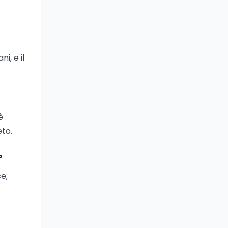
i, e il
è
eto.
?
e;