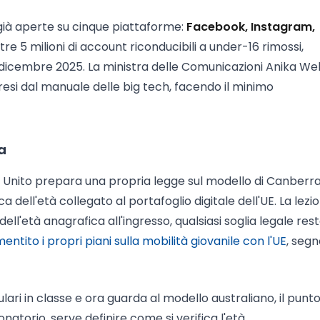
già aperte su cinque piattaforme:
Facebook, Instagram,
ltre 5 milioni di account riconducibili a under-16 rimossi,
 10 dicembre 2025. La ministra delle Comunicazioni Anika Wel
esi dal manuale delle big tech, facendo il minimo
a
o Unito prepara una propria legge sul modello di Canberra
a dell'età collegato al portafoglio digitale dell'UE. La lezio
ll'età anagrafica all'ingresso, qualsiasi soglia legale res
ntito i propri piani sulla mobilità giovanile con l'UE
, segn
ellulari in classe e ora guarda al modello australiano, il punt
natorio, serve definire come si verifica l'età.