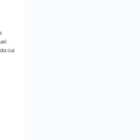
a
uel
da cui