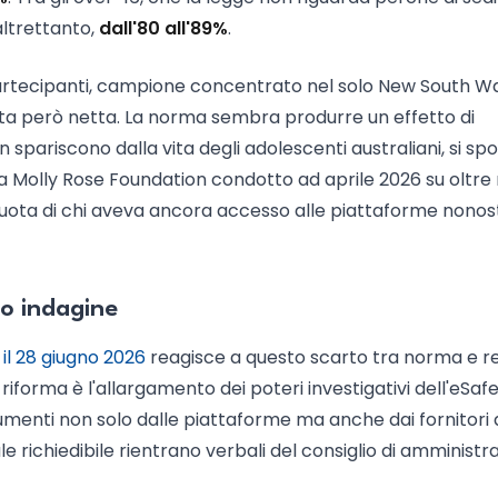
 altrettanto,
dall'80 all'89%
.
8 partecipanti, campione concentrato nel solo New South Wa
esta però netta. La norma sembra produrre un effetto di
n spariscono dalla vita degli adolescenti australiani, si sp
a Molly Rose Foundation condotto ad aprile 2026 su oltre 
 la quota di chi aveva ancora accesso alle piattaforme nono
to indagine
l 28 giugno 2026
reagisce a questo scarto tra norma e re
 riforma è l'allargamento dei poteri investigativi dell'eSaf
menti non solo dalle piattaforme ma anche dai fornitori 
ale richiedibile rientrano verbali del consiglio di amministr