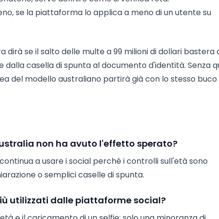
eno, se la piattaforma lo applica a meno di un utente su
rà se il salto delle multe a 99 milioni di dollari bastera 
re dalla casella di spunta al documento d'identità. Senza q
 del modello australiano partirà già con lo stesso buco 
Australia non ha avuto l'effetto sperato?
continua a usare i social perché i controlli sull'età sono
iarazione o semplici caselle di spunta.
iù utilizzati dalle piattaforme social?
l'età e il caricamento di un selfie; solo una minoranza di