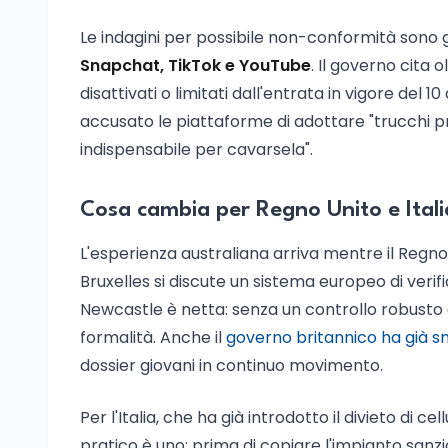
Le indagini per possibile non-conformità sono 
Snapchat, TikTok e YouTube
. Il governo cita o
disattivati o limitati dall'entrata in vigore del
accusato le piattaforme di adottare "trucchi pr
indispensabile per cavarsela".
Cosa cambia per Regno Unito e Itali
L'esperienza australiana arriva mentre il Regn
Bruxelles si discute un sistema europeo di verific
Newcastle è netta: senza un controllo robusto de
formalità. Anche il
governo britannico ha già sme
dossier giovani in continuo movimento.
Per l'Italia, che ha già introdotto il divieto di c
pratico è uno: prima di copiare l'impianto sanzio