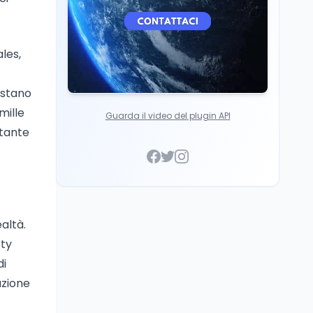
les,
ostano
mille
Guarda il video del plugin API
stante
altà.
ety
di
azione