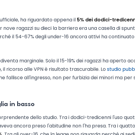
ufficiale, ha riguardato appena il
5% dei dodici-tredicenn
r nove ragazzi su dieci la barriera era una casella di spun
hé il 54-67% degli under-16 ancora attivi ha continuato
diventa marginale. Solo il 15-19% dei ragazzi ha aperto a
o, il ricorso alle VPN è risultato trascurabile. Lo
studio pubb
 fallisce all'ingresso, non per furbizia dei minori ma per 
lia in basso
sorprendente dello studio. Tra i dodici-tredicenni l'uso quo
 aveva ancora preso l'abitudine non l'ha presa. Tra i quatto
%
. Tra gli over-16, che la legge non riguarda perché ai sedi