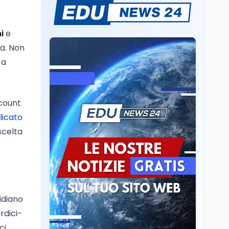
Se n'è andato il
Maestrone: addio a
Francesco Guccini,
i
e
l'ultimo cantore di una
ta. Non
generazione ribelle
Lavoro
6 ago
 a
La ministra Calderone
firma il patto con Asstel
per il rilancio del Siisl,
piattaforma, in
ccount
collaborazione con
Cultura
6 ago
licato
l'Inps, per l'incontro tra
Cinema, chiusa la fase
domanda e offerta di
scelta
istruttoria: voto finale il
lavoro
9 settembre in Aula. La
soddisfazione di
Mollicone
Scuola
6 ago
Posizioni economiche
ATA: 46.297 nuove
tidiano
posizioni economiche
rdici-
con arretrati fino a
4.150 euro
ci