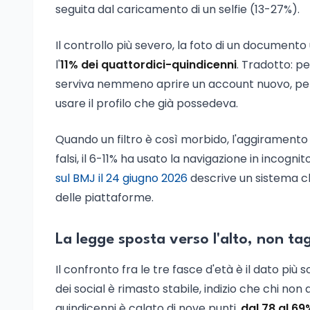
seguita dal caricamento di un selfie (13-27%).
Il controllo più severo, la foto di un documento 
l'
11% dei quattordici-quindicenni
. Tradotto: pe
serviva nemmeno aprire un account nuovo, perc
usare il profilo che già possedeva.
Quando un filtro è così morbido, l'aggiramento 
falsi, il 6-11% ha usato la navigazione in incognit
sul BMJ il 24 giugno 2026
descrive un sistema che
delle piattaforme.
La legge sposta verso l'alto, non tag
Il confronto fra le tre fasce d'età è il dato più 
dei social è rimasto stabile, indizio che chi non
quindicenni è calato di nove punti,
dal 78 al 69