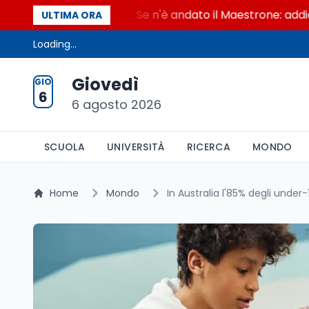
 Maestrone
Se n'è andato il Maestrone: addio a Fra
ULTIMA ORA
Loading...
Giovedì
GIO
6
6 agosto 2026
SCUOLA
UNIVERSITÀ
RICERCA
MONDO
Home
Mondo