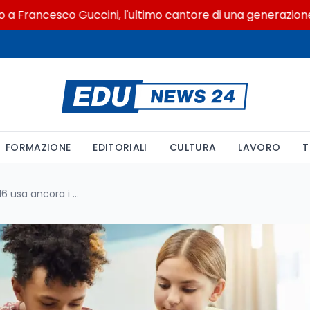
ncesco Guccini, l'ultimo cantore di una generazione ribell
FORMAZIONE
EDITORIALI
CULTURA
LAVORO
T
In Australia l'85% degli under-16 usa ancora i social vietati