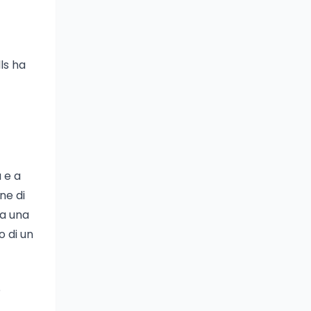
ls ha
 e a
ne di
ta una
o di un
o