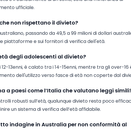
mento ufficiale.
che non rispettano il divieto?
raliano, passando da 49,5 a 99 milioni di dollari australian
 piattaforme e sui fornitori di verifica dell'età.
tà degli adolescenti al divieto?
i 12-13enni, è calato tra i 14-15enni, mentre tra gli over-16 
nto dell'utilizzo verso fasce di età non coperte dal divi
a a paesi come l’Italia che valutano leggi simili
olli robusti sull’età, qualunque divieto resta poco efficac
re un sistema di verifica dell’età affidabile.
to indagine in Australia per non conformità al