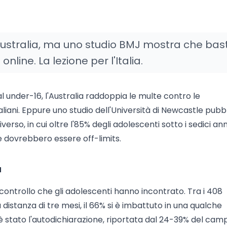
 Australia, ma uno studio BMJ mostra che bas
nline. La lezione per l'Italia.
ial under-16, l'Australia raddoppia le multe contro le
raliani. Eppure uno studio dell'Università di Newcastle pubb
erso, in cui oltre l'85% degli adolescenti sotto i sedici ann
e dovrebbero essere off-limits.
a
 controllo che gli adolescenti hanno incontrato. Tra i 408
 a distanza di tre mesi, il 66% si è imbattuto in una qualche
, è stato l'autodichiarazione, riportata dal 24-39% del cam