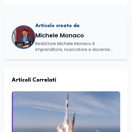
Articolo creato da
Michele Monaco
Redattore Michele Monaco è
imprenditore, ricercatore e docente
universitario con oltre vent'anni di
esperienza nell'innovazione digitale, nella
formazione e nella consulenza
strategica. Laureato in Scienze Politiche
e Internazionali, è CEO di Adventus
Articoli Correlati
Consulting Jdoo (Umag, Croazia dove
risiede stabilmente) e Presidente
Nazionale di ENBAS, ente bilaterale attivo
nella formazione professionale e nelle
politiche attive per il lavoro. In qualità di
Coordinatore Nazionale dei Progetti di
Ricerca presso ERSAF, guida iniziative che
coniugano intelligenza artificiale e