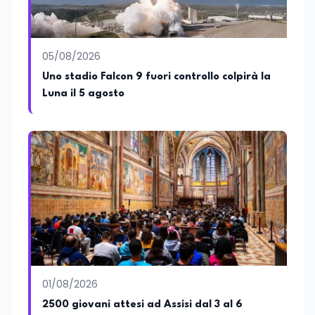
formazione, tra cui FindYourGoal.it,
piattaforma di orientamento scuola-
lavoro basata sul modello LifeComp,
Avatar4University.Org, sistema AI per la
05/08/2026
creazione di corsi universitari con avatar
docente, KeepYouCare.it, piattaforma di
Uno stadio Falcon 9 fuori controllo colpirà la
telemedicina, telesoccorso e
Luna il 5 agosto
telerefertazione. È inoltre Delegato della
Regione Calabria presso il Ministero degli
Esteri per la Cooperazione Internazionale
ed è membro del tavolo delle regioni,
dove coordina un progetto per la
creazione di un Hub Formativo in Tunisia.
Docente a contratto di Diritto
dell'Economia e Diritto Internazionale
presso la SSML di Lamezia Terme e
presso l'Università Telematica eCampus,
è autore di pubblicazioni in ambito
pedagogico sulle competenze
caratteriali e il framework LifeComp. Ha
tenuto interventi al Senato della
01/08/2026
Repubblica, alla Camera dei Deputati, in
2500 giovani attesi ad Assisi dal 3 al 6
Regione Lombardia e a Buenos Aires su