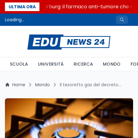
Un secolo di Warburg: il farmaco anti-tumore che accen
ULTIMA ORA
Loading...
SCUOLA
UNIVERSITÀ
RICERCA
MONDO
FO
Home
Mondo
Il tesoretto gas del decreto bollette: 1,1 miliardi fermi a Bruxelles