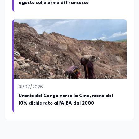
agosto sulle orme di Francesco
temi che spaziano dalla pedagogia
speciale, alla telemedicina ed alla
cooperazione internazionale. Innovation
Manager certificato MISE, unisce visione
strategica e competenza tecnologica
con una vocazione per il dialogo
istituzionale e la ricerca applicata.
31/07/2026
Uranio del Congo verso la Cina, meno del
10% dichiarato all'AIEA dal 2000