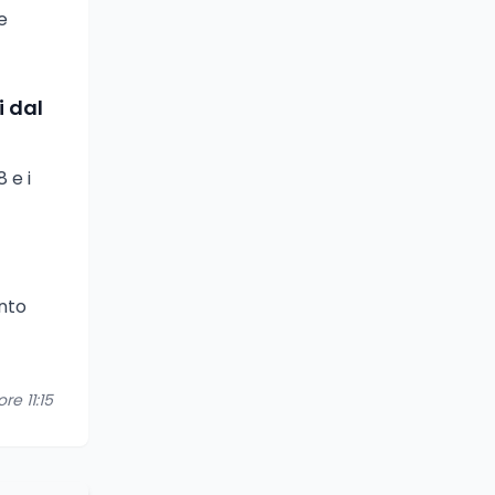
e
i dal
 e i
ento
re 11:15