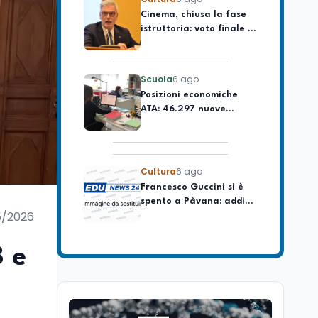
domanda e offerta di
istruttoria: voto finale il
lavoro
9 settembre in Aula. La
soddisfazione di
Mollicone
Scuola
6 ago
Posizioni economiche
ATA: 46.297 nuove
posizioni economiche
con arretrati fino a
4.150 euro
Cultura
6 ago
Francesco Guccini si è
spento a Pàvana: addio
al Maestrone
5/2026
Cultura
6 ago
8 e
Se n'è andato il
Maestrone: addio a
Francesco Guccini,
l'ultimo cantore di una
generazione ribelle
Lavoro
6 ago