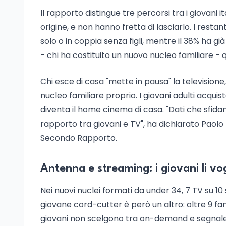
Il rapporto distingue tre percorsi tra i giovani it
origine, e non hanno fretta di lasciarlo. I restan
solo o in coppia senza figli, mentre il 38% ha g
- chi ha costituito un nuovo nucleo familiare - que
Chi esce di casa "mette in pausa" la televisio
nucleo familiare proprio. I giovani adulti acqui
diventa il home cinema di casa. "Dati che sfid
rapporto tra giovani e TV", ha dichiarato Paolo L
Secondo Rapporto.
Antenna e streaming: i giovani li v
Nei nuovi nuclei formati da under 34, 7 TV su 10
giovane cord-cutter è però un altro: oltre 9 fa
giovani non scelgono tra on-demand e segnale li