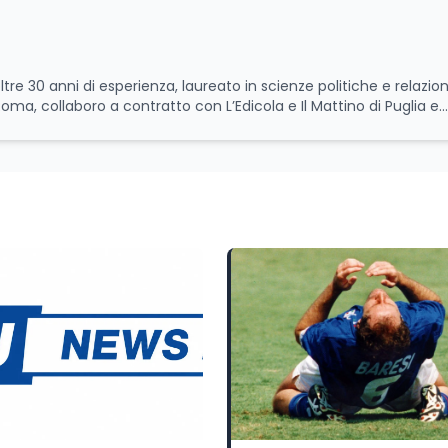
ltre 30 anni di esperienza, laureato in scienze politiche e relazion
 Roma, collaboro a contratto con L’Edicola e Il Mattino di Puglia e
itica relativa ai temi
le attività istituzionali con un focus sia sulle iniziative e sui pro
ll’Università e della Ricerca e della Cultura che su quelle delle
l Senato della Repubblica. Inoltre, sono amministratore
tampa pubblici e privati e sviluppo programmi di valorizzazione cul
a Il Castello editore e Dal Rosso al Nero. Ho partecipato al volume
 e da Giubilei Regnani editore sui trent’anni dalla fondazione di A
erimento all’export del Made in Italy e al contrasto dell’Italian s
aliane all’estero. Appassionato di storia, di sociologia e di co
zioni giornalistiche i cambiamenti della società italiana e intern
onisti che hanno accompagnato negli anni lo sviluppo e la crescita
a o in un ipotetico altrove.