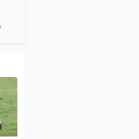
i
grammi
turale e
lleanza
ounding,
stume,
azionale
 sociale