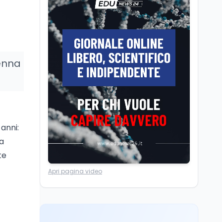
La ministra Calderone
firma il patto con Asstel
per il rilancio del Siisl,
piattaforma, in
collaborazione con
Cultura
6 ago
l'Inps, per l'incontro tra
tenna
Cinema, chiusa la fase
domanda e offerta di
istruttoria: voto finale il
lavoro
9 settembre in Aula. La
soddisfazione di
Mollicone
Scuola
6 ago
Posizioni economiche
 anni:
ATA: 46.297 nuove
sa
posizioni economiche
con arretrati fino a
te
4.150 euro
Cultura
6 ago
Apri pagina video
Francesco Guccini si è
spento a Pàvana: addio
al Maestrone
Cultura
6 ago