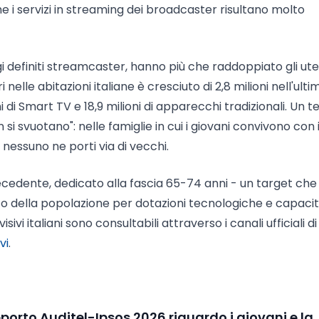
he i servizi in streaming dei broadcaster risultano molto
 definiti streamcaster, hanno più che raddoppiato gli ute
ri nelle abitazioni italiane è cresciuto di 2,8 milioni nell'ulti
 di Smart TV e 18,9 milioni di apparecchi tradizionali. Un te
 si svuotano": nelle famiglie in cui i giovani convivono con 
nessuno ne porti via di vecchi.
cedente, dedicato alla fascia 65-74 anni - un target che i
to della popolazione per dotazioni tecnologiche e capacit
visivi italiani sono consultabili attraverso i canali ufficiali di
vi
.
porto Auditel-Ipsos 2026 riguardo i giovani e la