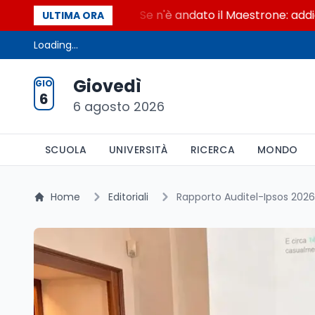
l Maestrone
Se n'è andato il Maestrone: addio a Fr
ULTIMA ORA
Loading...
Giovedì
GIO
6
6 agosto 2026
SCUOLA
UNIVERSITÀ
RICERCA
MONDO
Home
Editoriali