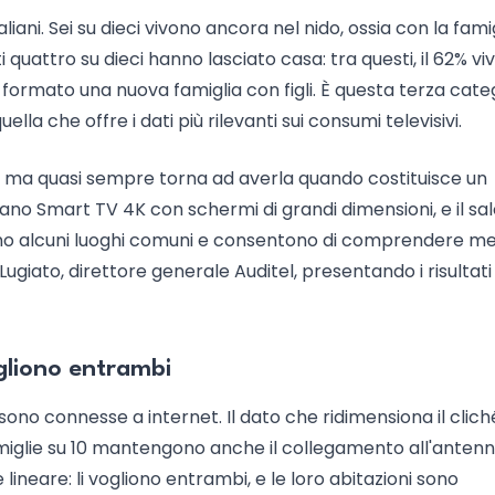
aliani. Sei su dieci vivono ancora nel nido, ossia con la famig
ti quattro su dieci hanno lasciato casa: tra questi, il 62% vi
ià formato una nuova famiglia con figli. È questa terza cate
lla che offre i dati più rilevanti sui consumi televisivi.
ne, ma quasi sempre torna ad averla quando costituisce un
stano Smart TV 4K con schermi di grandi dimensioni, e il sa
ano alcuni luoghi comuni e consentono di comprendere meg
ugiato, direttore generale Auditel, presentando i risultati
ogliono entrambi
 sono connesse a internet. Il dato che ridimensiona il clich
miglie su 10 mantengono anche il collegamento all'antenna
neare: li vogliono entrambi, e le loro abitazioni sono