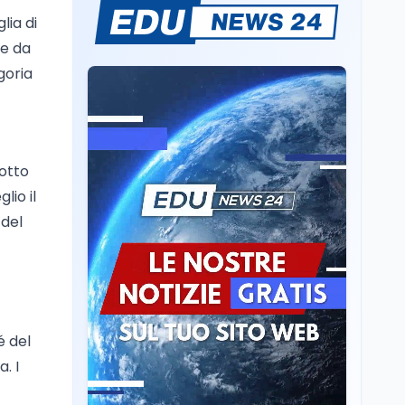
lia di
Se n'è andato il
Maestrone: addio a
ve da
Francesco Guccini,
goria
l'ultimo cantore di una
generazione ribelle
Lavoro
6 ago
La ministra Calderone
firma il patto con Asstel
per il rilancio del Siisl,
lotto
piattaforma, in
lio il
collaborazione con
Cultura
6 ago
l'Inps, per l'incontro tra
 del
Cinema, chiusa la fase
domanda e offerta di
istruttoria: voto finale il
lavoro
9 settembre in Aula. La
soddisfazione di
Mollicone
Scuola
6 ago
Posizioni economiche
é del
ATA: 46.297 nuove
. I
posizioni economiche
con arretrati fino a
4.150 euro