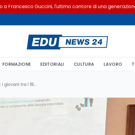
ancesco Guccini, l'ultimo cantore di una generazione ribel
FORMAZIONE
EDITORIALI
CULTURA
LAVORO
T
Rapporto Auditel-Ipsos 2026: i giovani tra i 18 e i 34 iperconnessi, ma non abbandonano la televisione