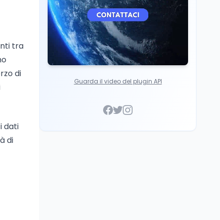
nti tra
mo
rzo di
Guarda il video del plugin API
i
 dati
à di