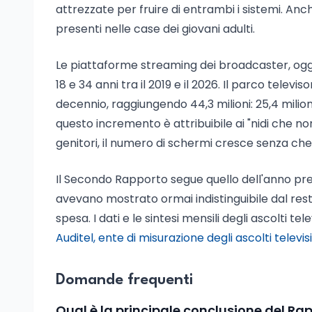
attrezzate per fruire di entrambi i sistemi. Anc
presenti nelle case dei giovani adulti.
Le piattaforme streaming dei broadcaster, oggi
18 e 34 anni tra il 2019 e il 2026. Il parco televiso
decennio, raggiungendo 44,3 milioni: 25,4 milioni
questo incremento è attribuibile ai "nidi che non
genitori, il numero di schermi cresce senza che 
Il Secondo Rapporto segue quello dell'anno pre
avevano mostrato ormai indistinguibile dal res
spesa. I dati e le sintesi mensili degli ascolti tele
Auditel, ente di misurazione degli ascolti televisi
Domande frequenti
Qual è la principale conclusione del Rap