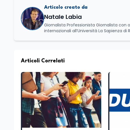
Articolo creato da
Natale Labia
Giornalista Professionista Giornalista con o
internazionali all’Università La Sapienza di
Basilicata dove mi occupo di politica e di economia. Per Edunews24 curo l’informazione pol
dell’Istruzione. In particolare, scrivendo del
dei Ministeri dell’Istruzione e del Merito, de
commissioni parlamentari della Camera dei deputati e de
unico di Italialab srl con cui curo uffici s
Articoli Correlati
di promozione territoriale. In passato ho collaborato con testate nazionali e regionali, in particolare pugliesi, e ho
scritto i volumi Il sindaco di Tutti, edito d
collettivo edito dalla Fondazione Tatarella
nazionale. Per tre legislature sono stato collaboratore parlamentare occupandomi di legge di bilancio e di
politiche agroalimentari con particolare rif
collaborando con le Camera di commercio it
spesso racconto all’interno delle collabora
attraverso gli usi, le abitudini e i protag
e culturale. Pugliese di nascita, vivo a Rom