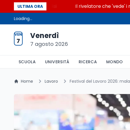
cende la glicolisi
Il rivelatore che 'vede' i reatto
ULTIMA ORA
Loading...
Venerdì
VEN
7
7 agosto 2026
SCUOLA
UNIVERSITÀ
RICERCA
MONDO
Home
Lavoro