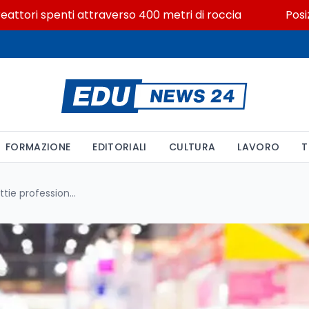
ri spenti attraverso 400 metri di roccia
Posizioni e
FORMAZIONE
EDITORIALI
CULTURA
LAVORO
T
Festival del Lavoro 2026: malattie professionali cresciute del 54%