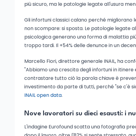
più sicuro, ma le patologie legate all'usura me
Gli infortuni classici calano perché migliorano le
non scompare: si sposta. Le patologie legate all'
psicologica generano una forma di malattia più
troppo tardi. Il +54% delle denunce in un dec
Marcello Fiori, direttore generale INAIL, ha co
"Abbiamo una crescita degli infortuni in itiner
contrastare tutto ciò la parola chiave è preve
investimento da parte di tutti, perché "se c'è sic
INAIL open data
.
Nove lavoratori su dieci esausti: i n
L'indagine Eurofound scatta una fotografia prec
dopo il lavoro, oltre l'82% si sente stressato, qu