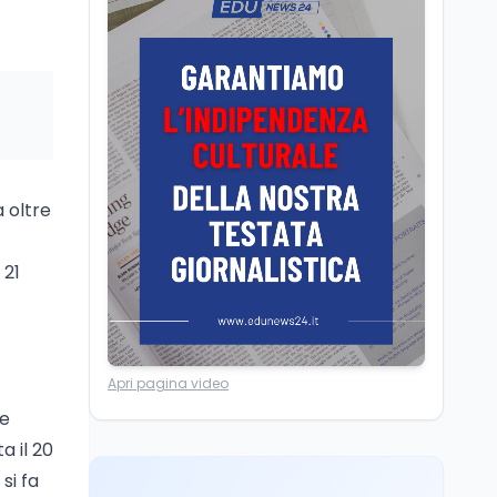
Posizioni economiche
ATA: la matematica
degli arretrati fino a
4.150 euro
l
Cultura
6 ago
Spesa culturale in
Lombardia da record,
ma la voragine Nord-
Sud triplica
a oltre
Cultura
6 ago
Francesco Guccini si è
 21
spento a Pàvana: addio
al Maestrone
Ricerca
6 ago
Apri pagina video
Un secolo di Warburg: il
farmaco anti-tumore
 e
che accende la glicolisi
a il 20
si fa
Ricerca
6 ago