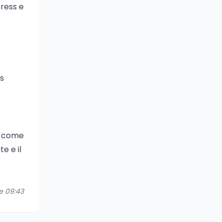
tress e
ss
i come
te e il
re 09:43