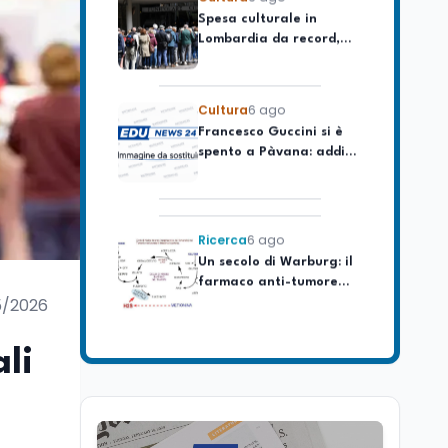
Lombardia da record,
ma la voragine Nord-
Sud triplica
Cultura
6 ago
Francesco Guccini si è
spento a Pàvana: addio
al Maestrone
Ricerca
6 ago
Un secolo di Warburg: il
farmaco anti-tumore
che accende la glicolisi
5/2026
Ricerca
6 ago
Il rivelatore che 'vede' i
li
reattori spenti
attraverso 400 metri di
roccia
Scuola
6 ago