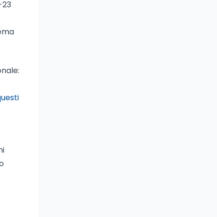
1-23
tema
onale:
uesti
ni
o