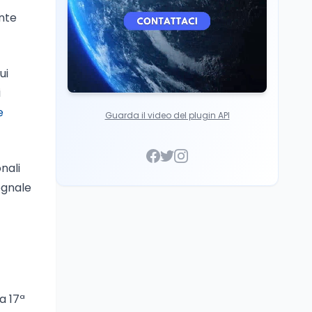
ente
ui
i
e
Guarda il video del plugin API
nali
egnale
a 17ª