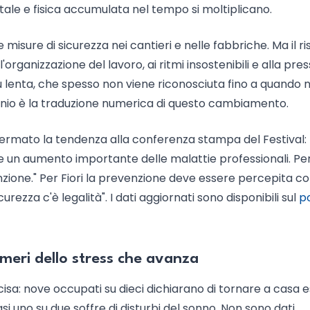
ntale e fisica accumulata nel tempo si moltiplicano.
 misure di sicurezza nei cantieri e nelle fabbriche. Ma il ri
organizzazione del lavoro, ai ritmi insostenibili e alla pre
 lenta, che spesso non viene riconosciuta fino a quando 
ennio è la traduzione numerica di questo cambiamento.
nfermato la tendenza alla conferenza stampa del Festival:
e e un aumento importante delle malattie professionali. Pe
nzione." Per Fiori la prevenzione deve essere percepita 
urezza c'è legalità". I dati aggiornati sono disponibili sul
p
umeri dello stress che avanza
isa: nove occupati su dieci dichiarano di tornare a casa e
asi uno su due soffre di disturbi del sonno. Non sono dati