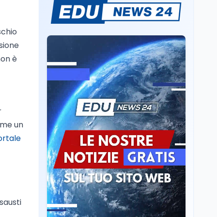
Il rivelatore che 'vede' i
reattori spenti
attraverso 400 metri di
schio
roccia
ssione
Scuola
6 ago
non è
Posizioni economiche
ATA: la matematica
degli arretrati fino a
4.150 euro
Cultura
6 ago
r
Spesa culturale in
come un
Lombardia da record,
ma la voragine Nord-
ortale
Sud triplica
Cultura
6 ago
Francesco Guccini si è
spento a Pàvana: addio
al Maestrone
sausti