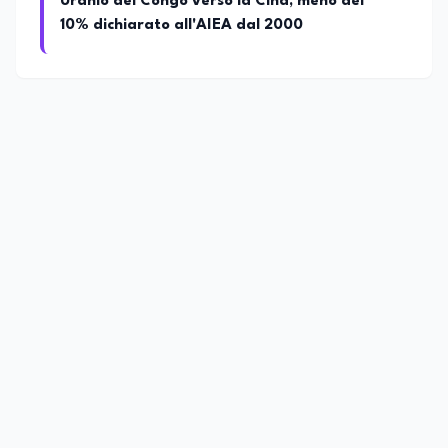
Uranio del Congo verso la Cina, meno del
10% dichiarato all'AIEA dal 2000