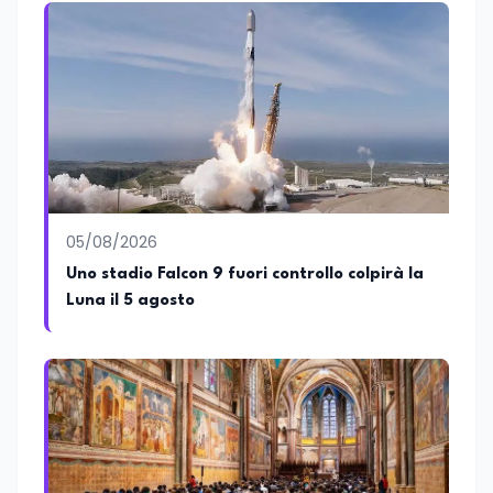
risiede stabilmente) e Presidente
Nazionale di ENBAS, ente bilaterale attivo
nella formazione professionale e nelle
politiche attive per il lavoro. In qualità di
Coordinatore Nazionale dei Progetti di
Ricerca presso ERSAF, guida iniziative che
coniugano intelligenza artificiale e
formazione, tra cui FindYourGoal.it,
piattaforma di orientamento scuola-
lavoro basata sul modello LifeComp,
Avatar4University.Org, sistema AI per la
05/08/2026
creazione di corsi universitari con avatar
docente, KeepYouCare.it, piattaforma di
Uno stadio Falcon 9 fuori controllo colpirà la
telemedicina, telesoccorso e
Luna il 5 agosto
telerefertazione. È inoltre Delegato della
Regione Calabria presso il Ministero degli
Esteri per la Cooperazione Internazionale
ed è membro del tavolo delle regioni,
dove coordina un progetto per la
creazione di un Hub Formativo in Tunisia.
Docente a contratto di Diritto
dell'Economia e Diritto Internazionale
presso la SSML di Lamezia Terme e