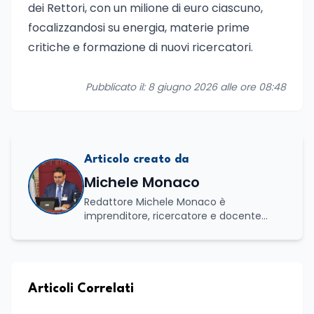
dei Rettori, con un milione di euro ciascuno,
focalizzandosi su energia, materie prime
critiche e formazione di nuovi ricercatori.
Pubblicato il: 8 giugno 2026 alle ore 08:48
Articolo creato da
Michele Monaco
Redattore Michele Monaco è
imprenditore, ricercatore e docente
universitario con oltre vent'anni di
esperienza nell'innovazione digitale, nella
formazione e nella consulenza
strategica. Laureato in Scienze Politiche
e Internazionali, è CEO di Adventus
Articoli Correlati
Consulting Jdoo (Umag, Croazia dove