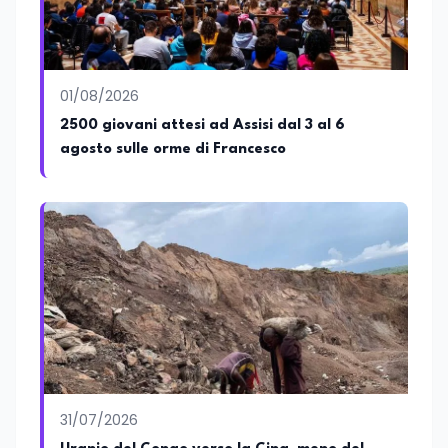
presso l'Università Telematica eCampus,
è autore di pubblicazioni in ambito
pedagogico sulle competenze
caratteriali e il framework LifeComp. Ha
tenuto interventi al Senato della
01/08/2026
Repubblica, alla Camera dei Deputati, in
2500 giovani attesi ad Assisi dal 3 al 6
Regione Lombardia e a Buenos Aires su
agosto sulle orme di Francesco
temi che spaziano dalla pedagogia
speciale, alla telemedicina ed alla
cooperazione internazionale. Innovation
Manager certificato MISE, unisce visione
strategica e competenza tecnologica
con una vocazione per il dialogo
istituzionale e la ricerca applicata.
31/07/2026