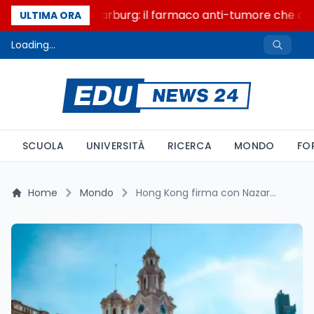
Un secolo di Warburg: il farmaco anti-tumore che accen
ULTIMA ORA
Loading...
SCUOLA
UNIVERSITÀ
RICERCA
MONDO
FO
Home
Mondo
Hong Kong firma con Nazarbayev: l'Italia ha già 106 accordi