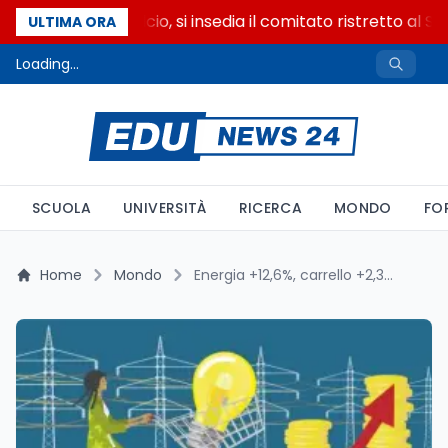
Riforma del calcio, si insedia il comitato ristretto al S
ULTIMA ORA
Loading...
SCUOLA
UNIVERSITÀ
RICERCA
MONDO
FO
Home
Mondo
Energia +12,6%, carrello +2,3%: l'inflazione asimmetrica del 2026