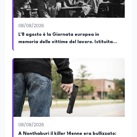
80). Un trittico di competenze che gli
consente di leggere i fenomeni
contemporanei con una prospettiva che
abbraccia le dinamiche economiche, le
08/08/2026
relazioni tra Stati e le dimensioni spaziali
e territoriali della società. Nel corso della
L'8 agosto è la Giornata europea in
sua carriera ha maturato una
memoria delle vittime del lavoro. Istituita
significativa esperienza nella
dal Parlamento di Strasburgo in ricordo dei
comunicazione istituzionale e politica,
collaborando con emittenti televisive e
minatori morti a Marcinelle nel 1956
testate della carta stampata. Questa
esperienza sul campo gli ha conferito
una padronanza trasversale dei linguaggi
mediatici, dalla televisione al digitale.
Attualmente ricopre il ruolo di Direttore
Responsabile di EduNews24.it, testata
giornalistica online dedicata al mondo
dell'istruzione, della formazione e delle
politiche educative italiane ed europee,
dove cura la linea editoriale e
supervisiona la produzione di contenuti
08/08/2026
rivolti a docenti, studenti, istituzioni e
A Nonthaburi il killer 14enne era bullizzato:
operatori del settore educativo. È inoltre