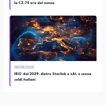
la CZ-75 era del nonno
docente di Comunicazione presso la
SSML Città di Lamezia Terme, istituto
universitario specializzato nella
mediazione linguistica, dove mette a
disposizione delle nuove generazioni di
professionisti della comunicazione il
proprio bagaglio di competenze
giornalistiche, analitiche e accademiche.
08/08/2026
IRIS² dal 2029: dietro Starlink e xAI, e senza
soldi italiani