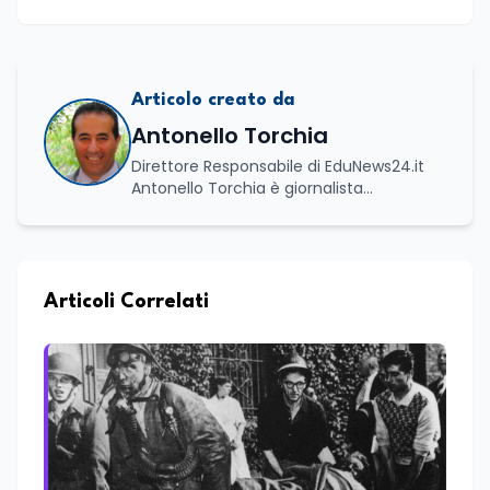
Articolo creato da
Antonello Torchia
Direttore Responsabile di EduNews24.it
Antonello Torchia è giornalista
professionista, politologo e geografo,
con un percorso formativo e
professionale di ampio respiro che
integra competenze in ambito
economico, geopolitico, comunicativo e
Articoli Correlati
territoriale. Vanta una solida formazione
accademica multidisciplinare: ha
conseguito la Laurea in Economia e
Commercio (quadriennale, Vecchio
Ordinamento), la Laurea Magistrale in
Relazioni Internazionali (LM-52) con la
votazione di 110/110 e lode, e la Laurea
Magistrale in Scienze Geografiche (LM-