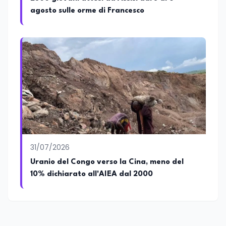
Regione Lombardia e a Buenos Aires su
agosto sulle orme di Francesco
temi che spaziano dalla pedagogia
speciale, alla telemedicina ed alla
cooperazione internazionale. Innovation
Manager certificato MISE, unisce visione
strategica e competenza tecnologica
con una vocazione per il dialogo
istituzionale e la ricerca applicata.
31/07/2026
Uranio del Congo verso la Cina, meno del
10% dichiarato all'AIEA dal 2000