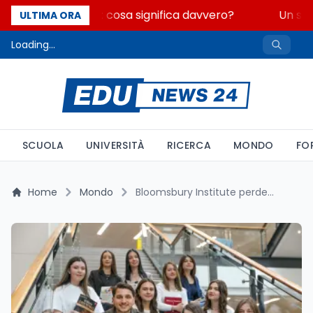
Fondo perduto: cosa significa davvero?
Un seco
ULTIMA ORA
Loading...
SCUOLA
UNIVERSITÀ
RICERCA
MONDO
FO
Home
Mondo
Bloomsbury Institute perde la licenza: prima vittima della stretta UKVI