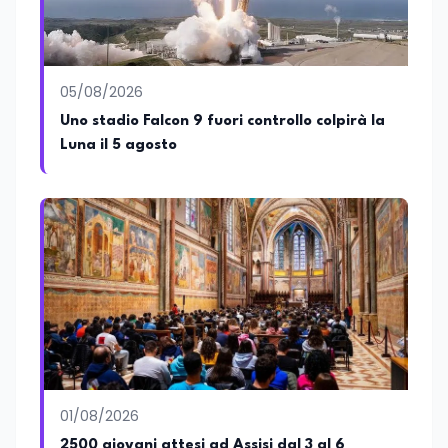
formazione, tra cui FindYourGoal.it,
piattaforma di orientamento scuola-
lavoro basata sul modello LifeComp,
Avatar4University.Org, sistema AI per la
05/08/2026
creazione di corsi universitari con avatar
docente, KeepYouCare.it, piattaforma di
Uno stadio Falcon 9 fuori controllo colpirà la
telemedicina, telesoccorso e
Luna il 5 agosto
telerefertazione. È inoltre Delegato della
Regione Calabria presso il Ministero degli
Esteri per la Cooperazione Internazionale
ed è membro del tavolo delle regioni,
dove coordina un progetto per la
creazione di un Hub Formativo in Tunisia.
Docente a contratto di Diritto
dell'Economia e Diritto Internazionale
presso la SSML di Lamezia Terme e
presso l'Università Telematica eCampus,
è autore di pubblicazioni in ambito
pedagogico sulle competenze
caratteriali e il framework LifeComp. Ha
tenuto interventi al Senato della
01/08/2026
Repubblica, alla Camera dei Deputati, in
2500 giovani attesi ad Assisi dal 3 al 6