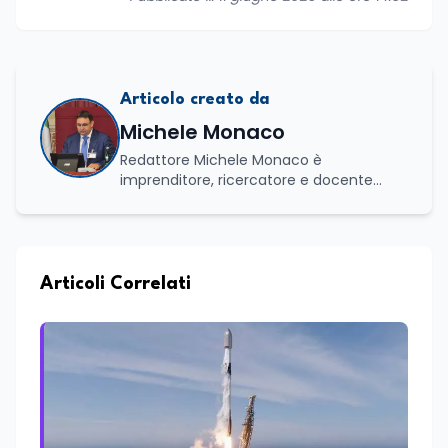
Articolo creato da
Michele Monaco
Redattore Michele Monaco è
imprenditore, ricercatore e docente
universitario con oltre vent'anni di
esperienza nell'innovazione digitale, nella
formazione e nella consulenza
strategica. Laureato in Scienze Politiche
e Internazionali, è CEO di Adventus
Articoli Correlati
Consulting Jdoo (Umag, Croazia dove
risiede stabilmente) e Presidente
Nazionale di ENBAS, ente bilaterale attivo
nella formazione professionale e nelle
politiche attive per il lavoro. In qualità di
Coordinatore Nazionale dei Progetti di
Ricerca presso ERSAF, guida iniziative che
coniugano intelligenza artificiale e